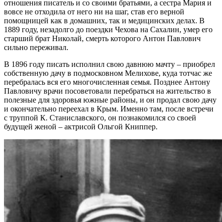
отношения писатель и со своими братьями, а сестра Мария и
вовсе не отходила от него ни на шаг, став его верной
помощницей как в домашних, так и медицинских делах. В
1889 году, незадолго до поездки Чехова на Сахалин, умер его
старший брат Николай, смерть которого Антон Павлович
сильно переживал.
В 1896 году писать исполнил свою давнюю мачту – приобрел
собственную дачу в подмосковном Мелихове, куда тотчас же
перебралась вся его многочисленная семья. Позднее Антону
Павловичу врачи посоветовали перебраться на жительство в
полезные для здоровья южные районы, и он продал свою дачу
и окончательно переехал в Крым. Именно там, после встречи
с труппой К. Станиславского, он познакомился со своей
будущей женой – актрисой Ольгой Книппер.