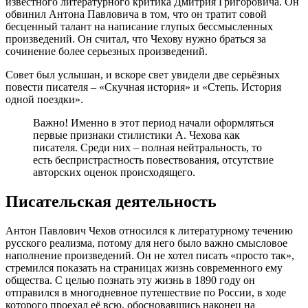
известного литературного критика Дмитрия Григоровича. Он
обвинил Антона Павловича в том, что он тратит совой
бесценный талант на написание глупых бессмысленных
произведений. Он считал, что Чехову нужно браться за
сочинение более серьезных произведений.
Совет был услышан, и вскоре свет увидели две серьёзных
повести писателя – «Скучная история» и «Степь. История
одной поездки».
Важно! Именно в этот период начали оформляться
первые признаки стилистики А. Чехова как
писателя. Среди них – полная нейтральность, то
есть беспристрастность повествования, отсутствие
авторских оценок происходящего.
Писательская деятельность
Антон Павлович Чехов относился к литературному течению
русского реализма, потому для него было важно смысловое
наполнение произведений. Он не хотел писать «просто так»,
стремился показать на страницах жизнь современного ему
общества. С целью познать эту жизнь в 1890 году он
отправился в многодневное путешествие по России, в ходе
которого проехал её всю, обосновавшись наконец на