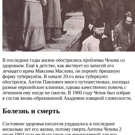
В последние годы жизни обострились проблемы Чехова со
здоровьем. Ещё в детстве, как явствует из записей его
лечащего врача Максима Маслова, он перенёс брюшную
форму туберкулёза. В начале 20-го века туберкулез
обострился. Антон Павлович много путешествовал, посещал
разные европейские клиники, однако качественно помочь с
лечением ему нигде не смогли. В 1900 году Чехов был избран
в состав вновь образованной Академии изящной словесности.
Болезнь и смерть
Состояние здоровья писателя ухудшалось в последние
несколько лет его жизни, потому смерть Антона Чехова 2
июля 1904 года не была столь уж неожиданной для его