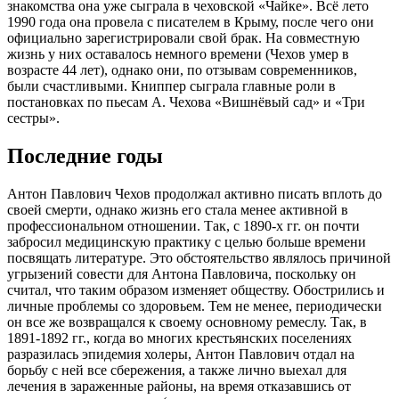
знакомства она уже сыграла в чеховской «Чайке». Всё лето
1990 года она провела с писателем в Крыму, после чего они
официально зарегистрировали свой брак. На совместную
жизнь у них оставалось немного времени (Чехов умер в
возрасте 44 лет), однако они, по отзывам современников,
были счастливыми. Книппер сыграла главные роли в
постановках по пьесам А. Чехова «Вишнёвый сад» и «Три
сестры».
Последние годы
Антон Павлович Чехов продолжал активно писать вплоть до
своей смерти, однако жизнь его стала менее активной в
профессиональном отношении. Так, с 1890-х гг. он почти
забросил медицинскую практику с целью больше времени
посвящать литературе. Это обстоятельство являлось причиной
угрызений совести для Антона Павловича, поскольку он
считал, что таким образом изменяет обществу. Обострились и
личные проблемы со здоровьем. Тем не менее, периодически
он все же возвращался к своему основному ремеслу. Так, в
1891-1892 гг., когда во многих крестьянских поселениях
разразилась эпидемия холеры, Антон Павлович отдал на
борьбу с ней все сбережения, а также лично выехал для
лечения в зараженные районы, на время отказавшись от