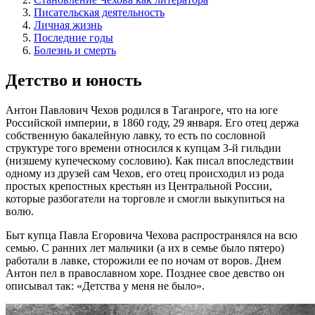
Писательская деятельность
Личная жизнь
Последние годы
Болезнь и смерть
Детство и юность
Антон Павлович Чехов родился в Таганроге, что на юге
Российской империи, в 1860 году, 29 января. Его отец держа
собственную бакалейную лавку, то есть по сословной
структуре того времени относился к купцам 3-й гильдии
(низшему купеческому сословию). Как писал впоследствии
одному из друзей сам Чехов, его отец происходил из рода
простых крепостных крестьян из Центральной России,
которые разбогатели на торговле и смогли выкупиться на
волю.
Быт купца Павла Егоровича Чехова распространялся на всю
семью. С ранних лет мальчики (а их в семье было пятеро)
работали в лавке, сторожили ее по ночам от воров. Днем
Антон пел в православном хоре. Позднее свое девство он
описывал так: «Детства у меня не было».