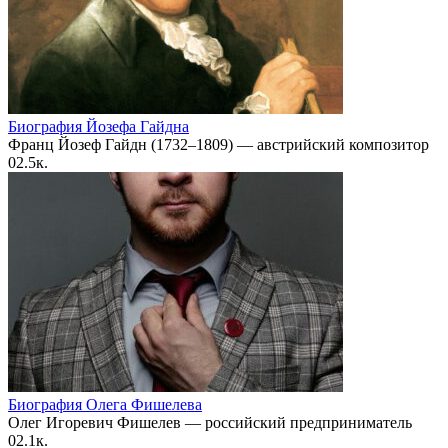
Биография Йозефа Гайдна
Франц Йозеф Гайдн (1732–1809) — австрийский композитор
0
2.5к.
Биография Олега Фишелева
Олег Игоревич Фишелев — российский предприниматель
0
2.1к.