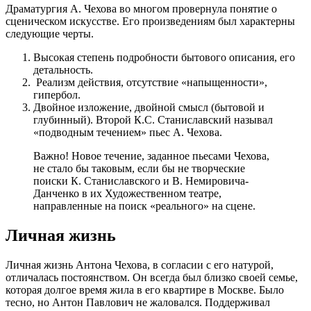
Драматургия А. Чехова во многом провернула понятие о
сценическом искусстве. Его произведениям был характерны
следующие черты.
Высокая степень подробности бытового описания, его
детальность.
Реализм действия, отсутствие «напыщенности»,
гипербол.
Двойное изложение, двойной смысл (бытовой и
глубинный). Второй К.С. Станиславский называл
«подводным течением» пьес А. Чехова.
Важно! Новое течение, заданное пьесами Чехова,
не стало бы таковым, если бы не творческие
поиски К. Станиславского и В. Немировича-
Данченко в их Художественном театре,
направленные на поиск «реального» на сцене.
Личная жизнь
Личная жизнь Антона Чехова, в согласии с его натурой,
отличалась постоянством. Он всегда был близко своей семье,
которая долгое время жила в его квартире в Москве. Было
тесно, но Антон Павлович не жаловался. Поддерживал