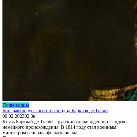
Полководцы
Биография русского полководца Барклая де Толли
09.02.2023
0
2.3к.
Князь Барклай де Толли – русский полководец шотландско-
немецкого происхождения. В 1814 году стал военным
министром генерала-фельдмаршала.