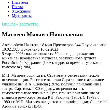
Писатели
Поэты
Художники
Музыканты
Главная
»
Творчество
Матвеев Михаил Николаевич
Автор
admin
На чтение
8 мин
Просмотров
844
Опубликовано
10.02.2023
Обновлено
10.02.2023
5 марта 2006 года исполняется 50 лет со дня рождения
Михаила Николаевича Матвеева, заслуженного артиста
Российской Федерации (1993), лауреата премии Тульского
комсомола (1984).
М.Н. Матвеев родился в г. Саратове, в семье технической
интеллигенции. Блестяще окончил Саратовское театральное
училище им. И.А. Слонова (1976), получил приглашения в
театры Саратова, ТЮЗ и драму, но решил начать
самостоятельную жизнь в г. Туле, приняв приглашение от
главного режиссера театра Р.П. Рахлина (1976). С 1978 по
1980 г.г. М.Н. Матвеев находится на службе в рядах Советской
Армии в войсках ПВО.