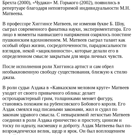
Брехта (2000), «Чудаки» М. Горького (2002), появились в
репертуаре благодаря неповторимой индивидуальности М.Н.
Матвеева.
В профессоре Хиггинсе Матвеев, не изменяя букве Б. Шоу,
сыграл современного фанатика науки, экспериментатора. Его
лицо в моменты наивысшего напряжения озарялось поистине
пушкинским вдохновением. М. Матвеев сыграл талант как
особый образ жизни, сосредоточенности, парадоксальности
взглядов, некой «зациклинности», которые делали его в
определенном смысле закрытым для мира личных чувств.
После исполнения роли Хиггинса артист и сам обрел
необыкновенную свободу существования, близкую к стилю
джаза.
В роли судьи Аздака в «Кавказском меловом круге» Матвеев
уходит от своего привычного облика: делает
острохарактерный грим, толщинками меняет фигуру,
становясь похожим на рубенсовского Бобового короля. Его
Аздак смеялся над писаными законами, жил и судил по
законам здравого смысла. С невыразимой легкостью Матвеев
соединял в роли Аздака ерничество и простоту, цинизм и
тоску по идеалу, насмешку и доброту. Аздак Матвеева был по-
возрожденчески велик, щедр и ярок. Он был воплощением