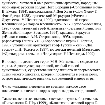
сущности, Матвеев и был российским артистом, народным
любимцем: русский солдат Петр Бородин («Соловьиная ночь»
В. Ежова, 1984), парадоксальный Дон Хуан («Дон Хуан» Г.
Фигейредо, 1988), трагический Меркуцио («Ромео и
Джульетта» У. Шекспира, 1990), вдохновенный игрок
Кречинский («Свадьба Кречинского» А.В. Сухово-Кобылина,
1993), ослепительный граф Альмавива («Безумный день, или
Женитьба Фигаро» Бомарше, 1994), красавец Беркутов
(«Волки и овцы» А.Н. Островского, 1995), король –
реформатор Генрих VIII («Королевские игры» Г. Горина,
1996), утонченный аристократ граф Турбин – сын («Два
гусара» Л.Н. Толстого, 1997), по-детски нелепый Мальволио
(«Двенадцатая ночь, или Что угодно» У. Шекспира, 1999).
В последние десять лет герои М.Н. Матвеева не сходили со
сцены. Артист утверждает свой, особый способ
существования, существования подлинного непрерываемого
сценического действия, который проявляется в ритме речи,
остром пластическом рисунке, современной манере игры.
Чутко улавливая перемены во времени, каждое свое
появление на сцене он корректирует на день сегодняшний.
Такие знаменитые, знаковые спектакли тульской сцены как
«Пигмалион» Б. Шоу (1999), «Кавказский меловой круг» Б.