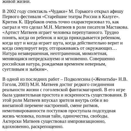
живой жизни.
В 2002 году спектакль «Чудаки» М. Горького открыл афишу
Первого фестиваля «Старейшие театры России в Калуге».
Критик К. Щербаков очень точно охарактеризовал то, как
сыграл и что сделал М.Н. Матвеев в роли писателя Мастакова.
«Артист Матвеев играет человека перепутанного. Трудно
понять, когда он ребенок и когда прикидывается ребенком,
когда шут и когда играет шута, когда действительно верит и
когда симулирует веру, отгораживаясь от окружающих…
Натура незавершенная, неотграненная, мимолетная,
меняющаяся непредсказуемо и мгновенно. Совершенно
российская натура, рождаемая временем неверным,
суетливым и зыбким».
В одной из последних работ – Подколесина («Женитьба» Н.В.
Гоголя, 2003) М.Н. Матвеев достиг редкого соединения
реальности жизни с гоголевской фантасмагорией. В его игре
была удивительная простота и искренность существования. В
этой роли Матвеев впускал зрителя внутрь себя и во
внезапной перемене настроений, смене ритмов,
немотивированности поступков проступала подспудная
жизнь человека, полная тайн, одиночества, свободы.
Актерски Матвеев существовал импровизационно,
вдохновенно, раскрепощенно.