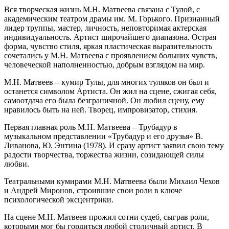
Вся творческая жизнь М.Н. Матвеева связана с Тулой, с
академическим театром драмы им. М. Горького. Признанный
лидер труппы, мастер, личность, неповторимая актерская
индивидуальность. Артист широчайшего диапазона. Острая
форма, чувство стиля, яркая пластическая выразительность
сочетались у М.Н. Матвеева с проявлением больших чувств,
человеческой наполненностью, добрым взглядом на мир.
М.Н. Матвеев – кумир Тулы, для многих туляков он был и
останется символом Артиста. Он жил на сцене, сжигая себя,
самоотдача его была безграничной. Он любил сцену, ему
нравилось быть на ней. Творец, импровизатор, стихия.
Первая главная роль М.Н. Матвеева – Трубадур в
музыкальном представлении «Трубадур и его друзья» В.
Ливанова, Ю. Энтина (1978). И сразу артист заявил свою тему
радости творчества, торжества жизни, созидающей силы
любви.
Театральными кумирами М.Н. Матвеева были Михаил Чехов
и Андрей Миронов, строившие свои роли в ключе
психологической эксцентрики.
На сцене М.Н. Матвеев прожил сотни судеб, сыграв роли,
которыми мог бы гордиться любой столичный артист. В