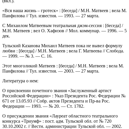
(вкл.).
«Вся наша жизнь – гротеск» : [беседа] / М.Н. Матвеев ; вела М.
Панфилова // Тул. известия. — 1993. — 27 марта.
С Михаилом Матвеевым театральная джэм-сессия : [беседа] /
М.Н. Матвеев ; вел О. Хафизов // Мол. коммунар. — 1996. — 5
дек.
Тульский Казанова Михаил Матвеев пока не вывел формулу
любви : [беседа] / М.Н. Матвеев ; вела Г. Матвеева // Слобода.
— 1999. — № 3. — С. 16.
Этот многоликий Матвеев : [беседа] / М.Н. Матвеев ; вела М.
Панфилова // Тул. известия. — 2003. — 27 марта.
Литература о нем:
О присвоении почетного звания «Заслуженный артист
Российской Федерации» : Указ Президента Рос. Федерации №
671 от 13.05.93 // Собр. актов Президента и Пр-ва Рос.
Федерации — 1993. — № 20. — Ст. 1782.
О присуждении звания «Лауреат областного театрального
конкурса «Триумф» : пост. адм. Тульской обл. от № 720
30.10.2002 г. // Вестн. администрации Тульской обл. — 2002.