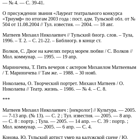
— № 4. — С. 39-41.
О присуждении звания «Лауреат театрального конкурса
«Триумф» по итогам 2003 года : пост. адм. Тульской обл. от №
504 от 11.08.2004 // Тул. известия. — 2004. — 18 авг.
Матвеев Михаил Николаевич // Тульский биогр. слов. – Тула,
1996. – Т. 2. – С. 21-22. – Библиогр. в конце ст.
Волков, С. Двое на качелях перед морем любви / С. Волков //
Мол. коммунар. — 1995. — 19 апр.
Мариничева, Т. Пять вечеров с актером Михаилом Матвеевым
/ Т. Мариничева // Там же. – 1988. – 30 нояб.
Николаева, О. Творческий портрет. Михаил Матвеев / О.
Николаева // Театр. жизнь. – 1986. — № 4. – С. 8.
***
Матвеев Михаил Николаевич : [некролог] // Культура. — 2005.
— 7-13 апр. (№ 13). — С. 2 ; Тул. известия. — 2005. — 8 апр.
— С. 8 : портр. ; Тула. — 2005. — 14 апр. — С. 39 : портр. ;
Мол. коммунар. — 2005. — 6 апр. — С. 4.
Конова, Ю. Тульский артист умер на калужской сцене / Ю.