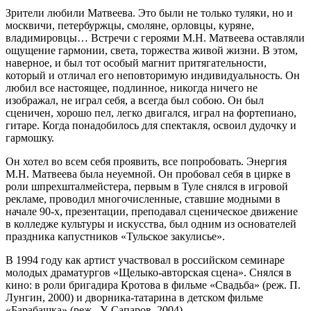
Зрители любили Матвеева. Это были не только туляки, но и
москвичи, петербуржцы, смоляне, орловцы, куряне,
владимировцы… Встречи с героями М.Н. Матвеева оставляли
ощущение гармонии, света, торжества живой жизни. В этом,
наверное, и был тот особый магнит притягательности,
который и отличал его неповторимую индивидуальность. Он
любил все настоящее, подлинное, никогда ничего не
изображал, не играл себя, а всегда был собою. Он был
сценичен, хорошо пел, легко двигался, играл на фортепиано,
гитаре. Когда понадобилось для спектакля, освоил дудочку и
гармошку.
Он хотел во всем себя проявить, все попробовать. Энергия
М.Н. Матвеева была неуемной. Он пробовал себя в цирке в
роли шпрехшталмейстера, первым в Туле снялся в игровой
рекламе, проводил многочисленные, ставшие модными в
начале 90-х, презентации, преподавал сценическое движение
в колледже культуры и искусства, был одним из основателей
праздника капустников «Тульское закулисье».
В 1994 году как артист участвовал в российском семинаре
молодых драматургов «Щелыко-авторская сцена». Снялся в
кино: в роли бригадира Кротова в фильме «Свадьба» (реж. П.
Лунгин, 2000) и дворника-татарина в детском фильме
«Барабашка» (реж., У. Сапаров, 2004).