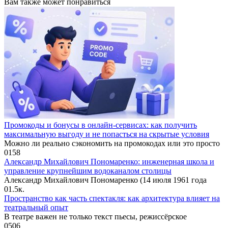
Вам также может понравиться
Промокоды и бонусы в онлайн-сервисах: как получить
максимальную выгоду и не попасться на скрытые условия
Можно ли реально сэкономить на промокодах или это просто
0
158
Александр Михайлович Пономаренко: инженерная школа и
управление крупнейшим водоканалом столицы
Александр Михайлович Пономаренко (14 июля 1961 года
0
1.5к.
Пространство как часть спектакля: как архитектура влияет на
театральный опыт
В театре важен не только текст пьесы, режиссёрское
0
506