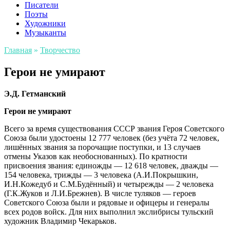
Писатели
Поэты
Художники
Музыканты
Главная
»
Творчество
Герои не умирают
Э.Д. Гетманский
Герои не умирают
Всего за время существования СССР звания Героя Советского
Союза были удостоены 12 777 человек (без учёта 72 человек,
лишённых звания за порочащие поступки
, и 13 случаев
отмены Указов как необоснованных
). По кратности
присвоения звания: единожды — 12 618 человек,
дважды
—
154 человека,
трижды
— 3 человека (
А.И.Покрышкин
,
И.Н.Кожедуб
и
С.М.Будённый
) и
четырежды
— 2 человека
(
Г.К.Жуков
и
Л.И.Брежнев
). В числе туляков — героев
Советского Союза были и рядовые и офицеры и генералы
всех родов войск. Для них выполнил экслибрисы тульский
художник Владимир Чекарьков.