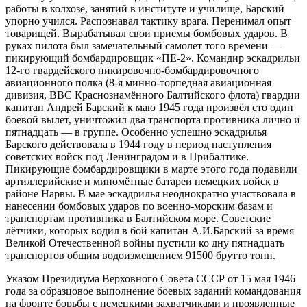
работы в колхозе, занятий в институте и училище, Барский
упорно учился. Распознавал тактику врага. Перенимал опыт
товарищей. Вырабатывал свои приемы бомбовых ударов. В
руках пилота был замечательный самолет того времени —
пикирующий бомбардировщик «ПЕ-2». Командир эскадрильи
12-го гвардейского пикировочно-бомбардировочного
авиационного полка (8-я минно-торпедная авиационная
дивизия, ВВС Краснознамённого Балтийского флота) гвардии
капитан Андрей Барский к маю 1945 года произвёл сто один
боевой вылет, уничтожил два транспорта противника лично и
пятнадцать — в группе. Особенно успешно эскадрилья
Барского действовала в 1944 году в период наступления
советских войск под Ленинградом и в Прибалтике.
Пикирующие бомбардировщики в марте этого года подавили
артиллерийские и миномётные батареи немецких войск в
районе Нарвы. В мае эскадрилья неоднократно участвовала в
нанесении бомбовых ударов по военно-морским базам и
транспортам противника в Балтийском море. Советские
лётчики, которых водил в бой капитан А.И.Барский за время
Великой Отечественной войны пустили ко дну пятнадцать
транспортов общим водоизмещением 91500 брутто тонн.
Указом Президиума Верховного Совета СССР от 15 мая 1946
года за образцовое выполнение боевых заданий командования
на фронте борьбы с немецкими захватчиками и проявленные