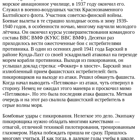
морское авиационное училище, в 1937 году окончил его.
Служил в военно-воздушных частях Краснознаменного
Балтийского флота. Участник советско-финской войны.
Боевые вылеты в те страшно холодные осень и зиму 1939-
1940 годов, в особенности ночью, многому научили молодого
лётчика. Он окончил курсы усовершенствования командного
состава ВВС ВМФ (КУКС ВВС ВМФ). Десятки раз
приходилось вести ожесточенные бои с истребителями
противника. В один из осенних дней 1941 года Барский в
районе Кунда-Лахт со своей эскадрильей атаковал на переходе
морем корабли противника. Выходя из пикирования, он
услышал доклад стрелка: «Фоккер» в хвосте». Барский знал
излюбленный прием фашистских истребителей: бить
пикировщиков на выходе из атаки. Решил обмануть фашиста.
Когда начал выводить «Петлякова» из атаки, чуть отвернул в
сторону. Немец не ожидал этого маневра и проскочил мимо
«Петлякова». Но это была последняя атака фашиста. Меткая
очередь и на этот раз свалила фашистский истребитель в
серые волны моря.
Бомбовые удары с пикирования. Нелегкое это дело. Экипажу
пикировщика нужно обладать многими качествами —
отвагой, отличной техникой пилотирования, тренированным
глазомером. Наука побеждать пришла не сразу. Пришлось
многому учиться. И как тогда, в далекие годы учебы в школе,