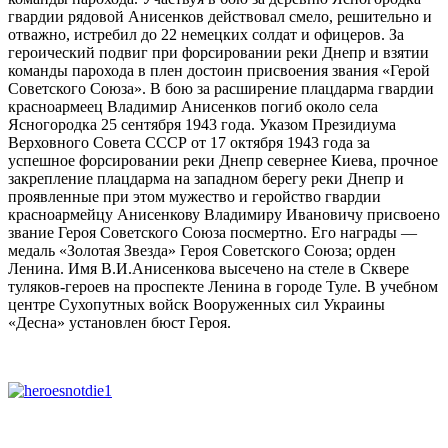
гвардии рядовой Анисенков действовал смело, решительно и
отважно, истребил до 22 немецких солдат и офицеров. За
героический подвиг при форсировании реки Днепр и взятии
команды парохода в плен достоин присвоения звания «Герой
Советского Союза». В бою за расширение плацдарма
гвардии
красноармеец
Владимир Анисенков погиб около села
Ясногородка
25 сентября
1943 года
. Указом Президиума
Верховного Совета СССР
от 17 октября 1943 года за
успешное
форсировании реки Днепр
севернее Киева, прочное
закрепление плацдарма на западном берегу реки Днепр и
проявленные при этом мужество и геройство
гвардии
красноармейцу
Анисенкову Владимиру Ивановичу присвоено
звание
Героя Советского Союза посмертно
. Его награды —
медаль «Золотая Звезда»
Героя Советского Союза;
орден
Ленина
. Имя В.И.Анисенкова высечено на стеле в Сквере
туляков-героев на проспекте Ленина в городе
Туле
. В
учебном
центре Сухопутных войск Вооруженных сил Украины
«Десна»
установлен бюст Героя.