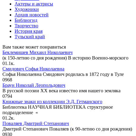
Актеры и актрисы
Художники
Архив новостей
Библиогид
Творчество
История края
Тульский край
Вам также может понравиться
Беклемишев Михаил Николаевич
(к 150-летию со дня рождения) В историю Военно-морского
0
1.1к.
Смидович Софья Николаевна
Софья Николаевна Смидович родилась в 1872 году в Туле
0
968
Браун Николай Леопольдович
В русской поэзии XX века известно имя нашего земляка
0
794
Книжные знаки из коллекции Э.Д. Гетманского
Библиотека НАУЧНАЯ БИБЛИОТЕКА структурное
подразделение «
0
1.2к.
Поваляев Дмитрий Степанович
Дмитрий Степанович Поваляев (к 90-летию со дня рождения)
0
930