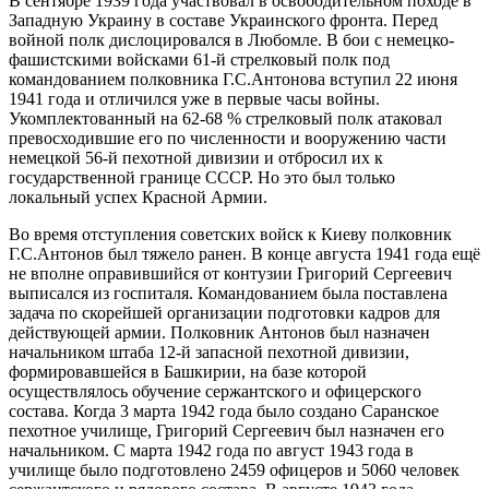
В сентябре 1939 года участвовал в
освободительном походе в
Западную Украину
в составе
Украинского фронта
. Перед
войной полк дислоцировался в
Любомле
. В бои с немецко-
фашистскими войсками 61-й стрелковый полк под
командованием полковника Г.С.Антонова вступил 22 июня
1941 года и отличился уже в первые часы войны.
Укомплектованный на 62-68 % стрелковый полк атаковал
превосходившие его по численности и вооружению части
немецкой 56-й пехотной дивизии и отбросил их к
государственной границе
СССР
. Но это был только
локальный успех Красной Армии.
Во время отступления советских войск к Киеву полковник
Г.С.Антонов был тяжело ранен. В конце августа 1941 года ещё
не вполне оправившийся от контузии Григорий Сергеевич
выписался из госпиталя. Командованием была поставлена
задача по скорейшей организации подготовки кадров для
действующей армии. Полковник Антонов был назначен
начальником штаба 12-й запасной пехотной дивизии,
формировавшейся в
Башкирии
, на базе которой
осуществлялось обучение сержантского и офицерского
состава. Когда 3 марта 1942 года было создано Саранское
пехотное училище, Григорий Сергеевич был назначен его
начальником. С марта 1942 года по август 1943 года в
училище было подготовлено 2459 офицеров и 5060 человек