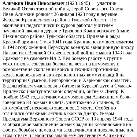
Алимкин Иван Николаевич
(1923-1945) — участник
Великой Отечественной войны, Герой Советского Союза.
Иван Алимкин родился 26 января 1923 году в деревне
Жердево Крапивенского района Тульской области. По
окончании педагогических курсов работал учителем
начальной школы в деревне Тризново Крапивенского (ныне
Щёкинского района Тульской области). Призван в ряды
Красной армии в 1 мая 1941 года Крапивенским военкоматом.
В 1942 году окончил Пермскую военную авиационную школу.
На фронтах Великой Отечественной войны с марта 1943 года.
Сражался на самолёте Ил-2. Вёл боевую работу в группе
«охотников», совершал боевые вылеты на штурмовку и
бомбометание скоплений войск и техники противника,
железнодорожных и автотранспортных коммуникаций на
территории Сумской, Белгородской и Харьковской областей.
В дальнейшем участвовал в битве на Курской дуге и Сумско-
Прилукской наступательной операции, битве за Днепр. К
ноябрю 1943 года лётчиком-штурмовиком Алимкиным было
совершено 83 боевых вылета, уничтожено 25 танков, 45
автомобилей, несколько эшелонов, 2 моста. Особенно
отличился отважный лётчик в боях за Днепр. Указом
Президиума Верховного Совета СССР от 13 апреля 1944 года
за образцовое выполнение боевых заданий Командования на
фронте борьбы с немецкими захватчиками и проявленные при
этом отвагу и геройство младшему лейтенанту Алимкину