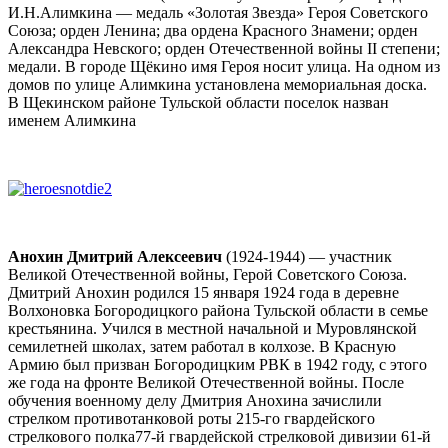
И.Н.Алимкина — медаль «Золотая Звезда» Героя Советского
Союза; орден Ленина; два ордена Красного Знамени; орден
Александра Невского; орден Отечественной войны II степени;
медали. В городе Щёкино имя Героя носит улица. На одном из
домов по улице Алимкина установлена мемориальная доска.
В Щекинском районе Тульской области поселок назван
именем Алимкина
Анохин Дмитрий Алексеевич
(1924-1944) — участник
Великой Отечественной войны, Герой Советского Союза.
Дмитрий Анохин родился 15 января 1924 года в деревне
Волхоновка Богородицкого района Тульской области в семье
крестьянина. Учился в местной начальной и Муровлянской
семилетней школах, затем работал в колхозе. В Красную
Армию был призван Богородицким РВК в 1942 году, с этого
же года на фронте Великой Отечественной войны. После
обучения военному делу Дмитрия Анохина зачислили
стрелком противотанковой роты 215-го гвардейского
стрелкового полка77-й гвардейской стрелковой дивизии 61-й