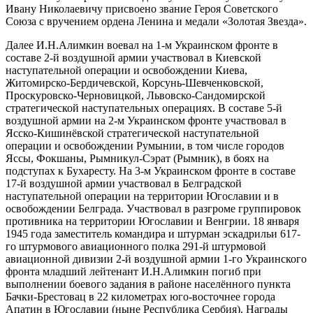
Ивану Николаевичу присвоено звание Героя Советского
Союза с вручением ордена Ленина и медали «Золотая Звезда».
Далее И.Н.Алимкин воевал на 1-м Украинском фронте в
составе 2-й воздушной армии участвовал в Киевской
наступательной операции и освобождении Киева,
Житомирско-Бердичевской, Корсунь-Шевченковской,
Проскуровско-Черновицкой, Львовско-Сандомирской
стратегической наступательных операциях. В составе 5-й
воздушной армии на 2-м Украинском фронте участвовал в
Ясско-Кишинёвской стратегической наступательной
операции и освобождении Румынии, в том числе городов
Яссы, Фокшаны, Рымникул-Сэрат (Рымник), в боях на
подступах к Бухаресту. На 3-м Украинском фронте в составе
17-й воздушной армии участвовал в Белградской
наступательной операции на территории Югославии и в
освобождении Белграда. Участвовал в разгроме группировок
противника на территории Югославии и Венгрии. 18 января
1945 года заместитель командира и штурман эскадрильи 617-
го штурмового авиационного полка 291-й штурмовой
авиационной дивизии 2-й воздушной армии 1-го Украинского
фронта младший лейтенант И.Н.Алимкин погиб при
выполнении боевого задания в районе населённого пункта
Бачки-Брестовац в 22 километрах юго-восточнее города
Апатин в Югославии (ныне Республика Сербия). Награды