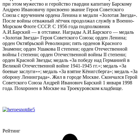
при этом мужество и геройство гвардии капитану Барскому
Андрею Ивановичу присвоено звание Героя Советского
Союза с вручением ордена Ленина и медали «Золотая Звезда».
После войны отважный лётчик продолжал службу в Военно-
Морском Флоте СССР. С 1956 года подполковник
А.И.Барский — в отставке. Награды А.И.Барского — медаль
«Золотая Звезда» Героя Советского Союза; орден Ленина;
орден Октябрьской Революции; пять орденов Красного
Знамени; орден Ушакова II степени; орден Отечественной
войны I степени; орден Отечественной войны II степени;
орден Красной Звезды; медаль «За победу над Германией в
Великой Отечественной войне 1941-1945 гг.»; медаль «За
боевые заслуги»»; медаль «За взятие Кёнигсберга»; медаль «За
оборону Ленинграда». Жил в городе Москве. Скончался Герой
Советского Союза Андрей Иванович Барский 1 января 1998
года. Похоронен в Москве на Троекуровском кладбище.
Рейтинг