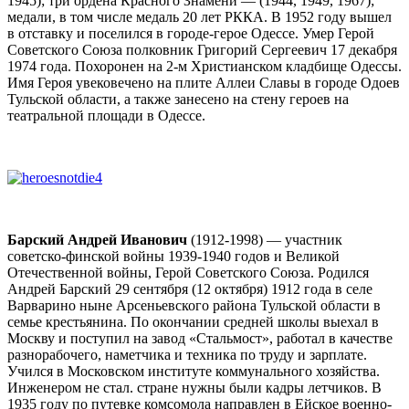
1945); три
ордена Красного Знамени
— (1944, 1949, 1967);
медали, в том числе медаль 20 лет РККА. В 1952 году вышел
в отставку и поселился в
городе-герое
Одессе
. Умер Герой
Советского Союза полковник Григорий Сергеевич 17 декабря
1974 года. Похоронен
на 2-м Христианском кладбище Одессы
.
Имя Героя увековечено на плите Аллеи Славы в городе Одоев
Тульской области, а также занесено на стену героев на
театральной площади в Одессе.
Барский Андрей Иванович
(1912-1998) — участник
советско-финской войны 1939-1940 годов и Великой
Отечественной войны, Герой Советского Союза. Родился
Андрей Барский 29 сентября (12 октября) 1912 года в селе
Варварино ныне Арсеньевского района Тульской области в
семье крестьянина. По окончании средней школы выехал в
Москву и поступил на завод «Стальмост», работал в качестве
разнорабочего, наметчика и техника по труду и зарплате.
Учился в Московском институте коммунального хозяйства.
Инженером не стал. стране нужны были кадры летчиков. В
1935 году по путевке комсомола направлен в Ейское военно-