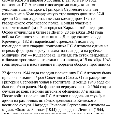
сержантского и рядового состава. В августе 1943 года
полковник Г.С.Антонов с последними выпускниками
училища ушел на фронт. Григорий Сергеевич получил
назначение в 62-ю гвардейскую стрелковую дивизию 37-й
армии Степного фронта, где стал командиром 182-го
гвардейского стрелкового полка. Принял участие в
заключительной фазе
Белгородско-Харьковской операции
.
Особо отличился в
битве за Днепр
. 28 сентября 1943 года
войска Степного фронта вышли к
Днепру
южнее города
Кременчуг
. 182-й гвардейский стрелковый полк под
командованием гвардии полковника Г.С.Антонова одним из
первых форсировал реку и захватил
плацдарм
на рубеже
Мишурин Рог
—
Куцеволовка
. Пятнадцать суток гвардейцы
отбивали яростные контратаки противника, а 15 октября 1943
года перешли в наступление и прорвали оборону противника.
22 февраля 1944 года гвардии полковнику Г.С.Антонову было
присвоено звание Героя Советского Союза. О награждении
Григорий Сергеевич узнал в госпитале. В конце 1943 года он
был серьёзно ранен. На фронт он вернулся весной 1944 года и
служил до конца войны штабным офицером 37-й армии.
После войны полковник Г.С.Антонов продолжил службу в
армии на различных штабных должностях
Киевского
военного округа
. Награды Григория Сергеевича Антонова —
медаль «Золотая Звезда»
(1944); два
ордена Ленина
(1944,