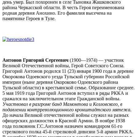
день умер. Был похоронен в селе Тыновка Жашковского
района Черкасской области. В честь Героя переименована
родная деревня Анохино. Его фамилия высечена на
памятнике Героев в Туле.
Антонов Григорий Сергеевич
(
1900
—
1974
) — участник
Великой Отечественной войны,
Герой Советского Союза
.
Григорий Антонов родился
11
(23) января
1900 года
в деревне
Окорокова
Одоевского уезда
Тульской губернии
Российской
империи (ныне деревня
Окороково
Одоевского района
Тульской области
) в крестьянской семье. Образование среднее.
5 мая 1919 года Григорий Антонов вступил в ряды
РККА
и
сражался на заключительном этапе
Гражданской войны
.
Участвовал в разгроме банд Мамонтова и Козловского, в
подавлении контрреволюционного кронштадтского мятежа.
До начала Великой отечественной войны служил на разных
офицерских должностях в Красной Армии. В ноябре 1938
года полковник Г.С.Антонов назначен командиром 61-го
стрелкового полка 45-й стрелковой дивизии
5-й армии
РККА.