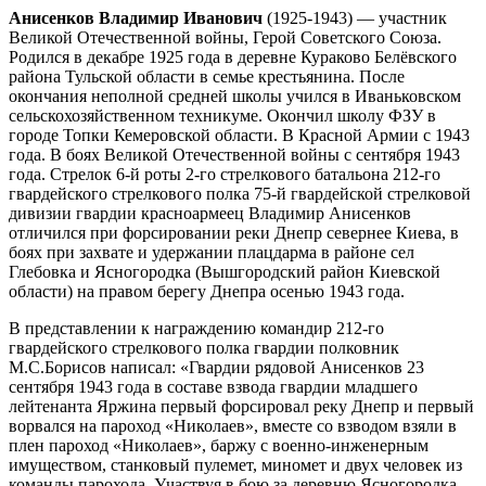
Анисенков Владимир Иванович
(1925-1943) — участник
Великой Отечественной войны
,
Герой Советского Союза
.
Родился в декабре
1925 года
в деревне Кураково
Белёвского
район
а
Тульской област
и
в семье крестьянина. После
окончания неполной средней школы учился в Иваньковском
сельскохозяйственном техникуме. Окончил
школу ФЗУ
в
городе
Топки
Кемеровской области
. В
Красной Армии
с
1943
года
. В боях Великой Отечественной войны с сентября 1943
года. Стрелок 6-й роты 2-го стрелкового батальона 212-го
гвардейского стрелкового полка
75-й гвардейской стрелковой
дивизии
гвардии
красноармеец Владимир Анисенков
отличился при
форсировании реки Днепр
севернее Киева, в
боях при захвате и удержании плацдарма в районе сел
Глебовка
и
Ясногородка
(
Вышгородский район Киевской
области
) на правом берегу Днепра осенью 1943 года.
В представлении к награждению командир 212-го
гвардейского стрелкового полка гвардии полковник
М.С.
Борисов написал: «Гвардии рядовой Анисенков 23
сентября 1943 года в составе взвода гвардии младшего
лейтенанта
Яржина
первый форсировал реку Днепр и первый
ворвался на пароход «Николаев», вместе со взводом взяли в
плен пароход «Николаев», баржу с военно-инженерным
имуществом, станковый пулемет, миномет и двух человек из
команды парохода. Участвуя в бою за деревню Ясногородка