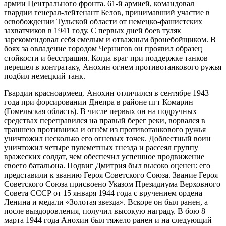
армии Центрального фронта. 61-й армией, командовал
гвардии генерал-лейтенант Белов, принимавший участие в
освобождении Тульской области от немецко-фашистских
захватчиков в 1941 году. С первых дней боев туляк
зарекомендовал себя смелым и отважным бронебойщиком. В
боях за овладение городом Чернигов он проявил образец
стойкости и бесстрашия. Когда враг при поддержке танков
перешел в контратаку, Анохин огнем противотанкового ружья
подбил немецкий танк.
Гвардии красноармеец. Анохин отличился в сентябре 1943
года при форсировании Днепра в районе пгт Комарин
(Гомельская область). В числе первых он на подручных
средствах переправился на правый берег реки, ворвался в
траншею противника и огнём из противотанкового ружья
уничтожил несколько его огневых точек. Доблестный воин
уничтожил четыре пулеметных гнезда и рассеял группу
вражеских солдат, чем обеспечил успешное продвижение
своего батальона. Подвиг Дмитрия был высоко оценен: его
представили к званию Героя Советского Союза. Звание Героя
Советского Союза присвоено Указом Президиума Верховного
Совета СССР от 15 января 1944 года с вручением ордена
Ленина и медали «Золотая звезда». Вскоре он был ранен, а
после выздоровления, получил высокую награду. В бою 8
марта 1944 года Анохин был тяжело ранен и на следующий