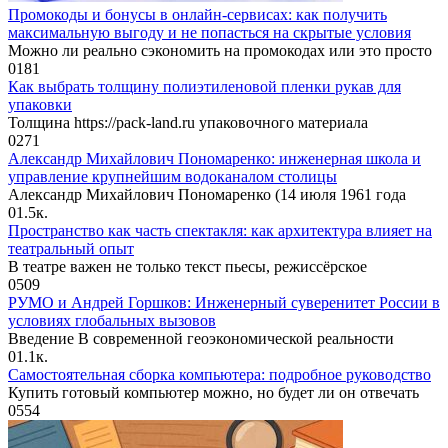
Промокоды и бонусы в онлайн-сервисах: как получить
максимальную выгоду и не попасться на скрытые условия
Можно ли реально сэкономить на промокодах или это просто
0
181
Как выбрать толщину полиэтиленовой пленки рукав для
упаковки
Толщина https://pack-land.ru упаковочного материала
0
271
Александр Михайлович Пономаренко: инженерная школа и
управление крупнейшим водоканалом столицы
Александр Михайлович Пономаренко (14 июля 1961 года
0
1.5к.
Пространство как часть спектакля: как архитектура влияет на
театральный опыт
В театре важен не только текст пьесы, режиссёрское
0
509
РУМО и Андрей Горшков: Инженерный суверенитет России в
условиях глобальных вызовов
Введение В современной геоэкономической реальности
0
1.1к.
Самостоятельная сборка компьютера: подробное руководство
Купить готовый компьютер можно, но будет ли он отвечать
0
554