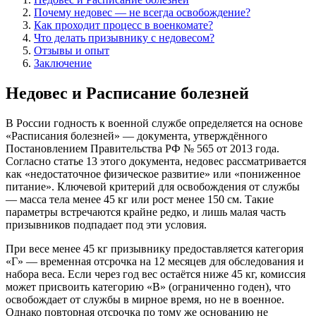
Почему недовес — не всегда освобождение?
Как проходит процесс в военкомате?
Что делать призывнику с недовесом?
Отзывы и опыт
Заключение
Недовес и Расписание болезней
В России годность к военной службе определяется на основе
«Расписания болезней» — документа, утверждённого
Постановлением Правительства РФ № 565 от 2013 года.
Согласно статье 13 этого документа, недовес рассматривается
как «недостаточное физическое развитие» или «пониженное
питание». Ключевой критерий для освобождения от службы
— масса тела менее 45 кг или рост менее 150 см. Такие
параметры встречаются крайне редко, и лишь малая часть
призывников подпадает под эти условия.
При весе менее 45 кг призывнику предоставляется категория
«Г» — временная отсрочка на 12 месяцев для обследования и
набора веса. Если через год вес остаётся ниже 45 кг, комиссия
может присвоить категорию «В» (ограниченно годен), что
освобождает от службы в мирное время, но не в военное.
Однако повторная отсрочка по тому же основанию не