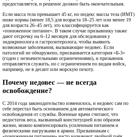
предоставляется, и решение должно быть окончательным.
Если масса тела превышает 45 кг, но индекс массы тела (ИМТ)
ниже нормы (менее 18,5 для возраста 18–25 лет или менее 19
для возраста 26–45 лет), это классифицируется как
«пониженное питание». В таком случае призывнику также
дают отсрочку на 6–12 месяцев для обследования у
эндокринолога и гастроэнтеролога, чтобы выявить
возможные заболевания, вызывающие недовес. Если
патологий не обнаружено, присваивается категория «Б-3»
(годен с незначительными ограничениями), и призывник
отправляется служить, но с ограничением по видам войск,
например, не в десант или морскую пехоту.
Почему недовес — не всегда
освобождение?
С 2014 года законодательство изменилось, и недовес сам по
себе перестал быть основанием для автоматического
освобождения от службы. Военные врачи считают, что
недостаток веса, вызванный конституцией или образом
жизни, можно компенсировать усиленным питанием и
физическими нагрузками в армии. Призывникам с
«пониженным питанием» часто назначают двойной паёк,