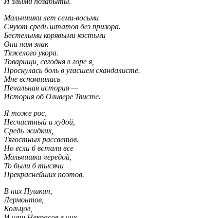
И злыми позабыты.
Мальчишки лет семи-восьми
Снуют средь штатов без призора.
Бестелыми корявыми костьми
Они нам знак
Тяжелого укора.
Товарищи, сегодня в горе я,
Проснулась боль в угасшем скандалисте.
Мне вспомнилась
Печальная история —
История об Оливере Твисте.
Я тоже рос,
Несчастный и худой,
Средь жидких,
Тягостных рассветов.
Но если б встали все
Мальчишки чередой,
То были б тысячи
Прекраснейших поэтов.
В них Пушкин,
Лермонтов,
Кольцов,
И наш Некрасов в них,