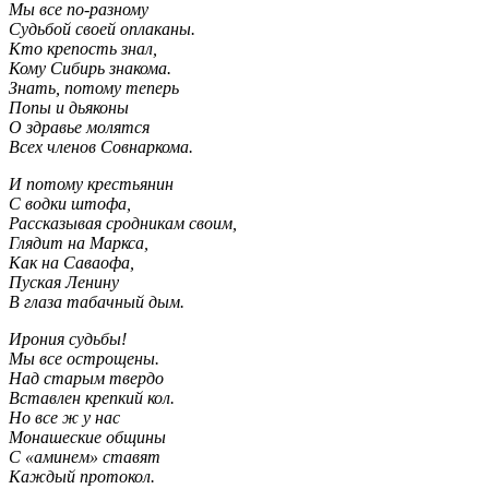
Мы все по-разному
Судьбой своей оплаканы.
Кто крепость знал,
Кому Сибирь знакома.
Знать, потому теперь
Попы и дьяконы
О здравье молятся
Всех членов Совнаркома.
И потому крестьянин
С водки штофа,
Рассказывая сродникам своим,
Глядит на Маркса,
Как на Саваофа,
Пуская Ленину
В глаза табачный дым.
Ирония судьбы!
Мы все острощены.
Над старым твердо
Вставлен крепкий кол.
Но все ж у нас
Монашеские общины
С «аминем» ставят
Каждый протокол.