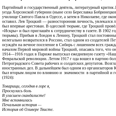
Партийный и государственный деятель, литературный критик
Л
уезда
Херсонской губернии
(ныне село
Береславка
Бобринецког
училище Святого Павла в Одессе,
а затем в Николаеве, где око
оставил. Лев Троцкий — разносторонняя личность, увлекался л
был впервые арестован. В одесской тюрьме, где Троцкий провёл
«Искры» и был приглашён к сотрудничеству в газете. В
1902 г
тюрьмы). Прибыв в
Лондон
к Ленину, Троцкий стал постоянны
нелегально возвратился в Россию, стал одним из создателей
Пе
осуждён на вечное поселение в Сибирь с лишением всех гражд
началом Первой мировой войны Троцкий, опасаясь того, что он
1914
—
1916 годах
в
Париже
выпускал ежедневную газету «
Наш
Февральской революции.
Летом
1917 г
ода
вошел в партию боль
Петроградского Совета рабочих и солдатских депутатов.
Возгл
иностранных дел. В дальнейшем был одним из организаторов 
был вторым лицом по влиянию и значимости в партийной и го
(1924):
Товарищи, сегодня в горе я,
Проснулась боль
В угасшем скандалисте!
Мне вспомнилась
Печальная история —
История об Оливере Твисте.