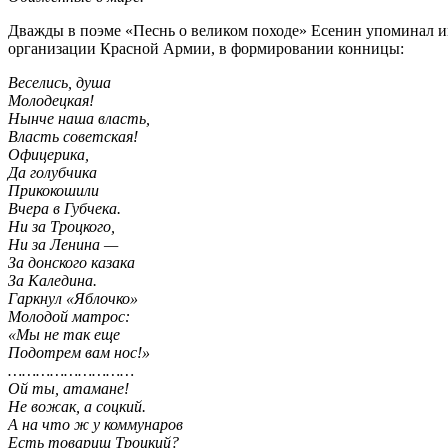
Дважды в поэме «Песнь о великом походе» Есенин упоминал им
организации Красной Армии, в формировании конницы:
Веселись, душа
Молодецкая!
Нынче наша власть,
Власть советская!
Офицерика,
Да голубчика
Прикокошили
Вчера в Губчека.
Ни за Троцкого,
Ни за Ленина —
За донского казака
За Каледина
.
Гаркнул «Яблочко»
Молодой матрос
:
«Мы не так еще
Подотрем вам нос!»
………………………
Ой ты, атамане!
Не вожак, а соцкий.
А на что ж у коммунаров
Есть товарищ Троцкий?