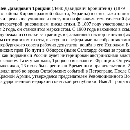
ев Давидович Троцкий
(Лейб Давидович Бронштейн
)
(
1879
—
о района Кировоградской области
,
Украина
) в семье
зажиточног
нчил
реальное училище и поступил на физико-математический фа
итературой, рисованием, писал стихи. В 1897 году участвовал 
 2 года, он становится
марксистом
. С
1900 года
находился в ссы
оду
бежал из ссылки за границу, в фальшивый паспорт вписал ф
м сотрудником газеты, выступал с рефератами на собраниях эми
тербургского совета рабочих депутатов
, вошёл в его Исполком В
анских прав По пути в
Обдорск (ныне Салехард)
бежал за грани
 как подданный России будет интернирован австрийскими властя
е слово
».
Газету закрыли, Троцкого выслали из Франции. Он уех
шевиков, 23 июля был арестован Временным правительством, 2 
авлял штаб во время Октябрьских событий в Петрограде. После 
Красной Армии, утверждался председателем Революционного Во
сударственной иерархии советской республики. Имя Л.Троцкого