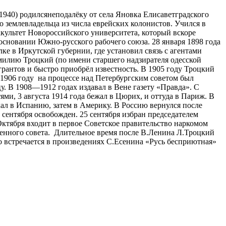
1940
) родилсянеподалёку от села Яновка Елисаветградского
о землевладельца из числа еврейских колонистов. Учился в
культет Новороссийского университета, который вскоре
в основании Южно-русского рабочего союза. 28 января
1898 года
лке в
Иркутской губернии
, где установил связь с агентами
амилию Троцкий (по имени старшего надзирателя одесской
грантов и быстро приобрёл известность. В
1905 году
Троцкий
1906 году
на
процессе над Петербургским советом был
цу. В
1908
—
1912 годах
издавал в
Вене
газету «Правда». С
ми, 3 августа 1914 года бежал в Цюрих, и оттуда в Париж. В
ал в Испанию, затем в Америку. В Россию вернулся после
сентября освобожден. 25 сентября избран председателем
Октября входит в первое Советское правительство наркомом
енного совета. Длительное время после В.Ленина Л.Троцкий
 встречается в произведениях С.Есенина «Русь бесприютная»