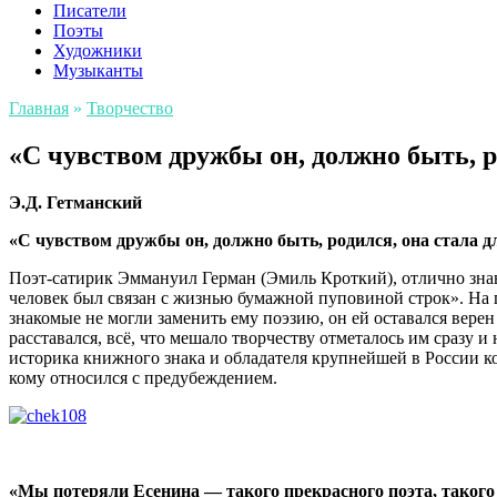
Писатели
Поэты
Художники
Музыканты
Главная
»
Творчество
«С чувством дружбы он, должно быть, р
Э.Д. Гетманский
«С чувством дружбы он, должно быть, родился, она стала
д
Поэт-сатирик Эммануил Герман (Эмиль Кроткий), отлично зна
человек был связан с жизнью бумажной пуповиной строк». На 
знакомые не могли заменить ему поэзию, он ей оставался верен
расставался, всё, что мешало творчеству отметалось им сразу
историка книжного знака и обладателя крупнейшей в России ко
кому относился с предубеждением.
«Мы потеряли Есенина — такого прекрасного поэта, таког