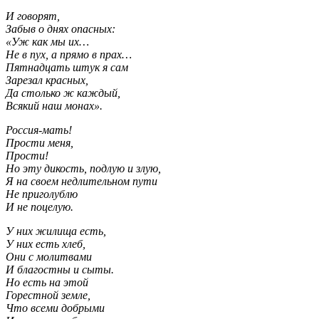
И говорят,
Забыв о днях опасных:
«Уж как мы их…
Не в пух, а прямо в прах…
Пятнадцать штук я сам
Зарезал красных,
Да столько ж каждый,
Всякий наш монах».
Россия-мать!
Прости меня,
Прости!
Но эту дикость, подлую и злую,
Я на своем недлительном пути
Не приголублю
И не поцелую.
У них жилища есть,
У них есть хлеб,
Они с молитвами
И благостны и сыты.
Но есть на этой
Горестной земле,
Что всеми добрыми