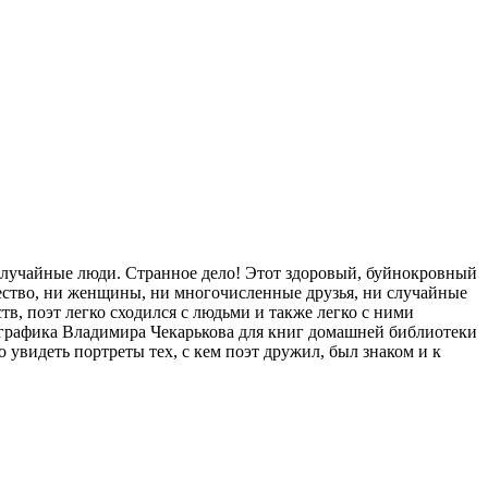
случайные люди. Странное дело! Этот здоровый, буйнокровный
чество, ни женщины, ни многочисленные друзья, ни случайные
тв, поэт легко сходился с людьми и также легко с ними
го графика Владимира Чекарькова для книг домашней библиотеки
увидеть портреты тех, с кем поэт дружил, был знаком и к