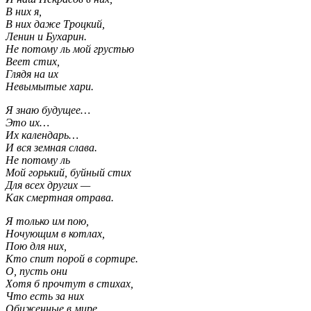
В них я,
В них даже Троцкий,
Ленин и Бухарин.
Не потому ль мой грустью
Веет стих,
Глядя на их
Невымытые хари.
Я знаю будущее…
Это их…
Их календарь…
И вся земная слава.
Не потому ль
Мой горький, буйный стих
Для всех других —
Как смертная отрава.
Я только им пою,
Ночующим в котлах,
Пою для них,
Кто спит порой в сортире.
О, пусть они
Хотя б прочтут в стихах,
Что есть за них
Обиженные в мире.