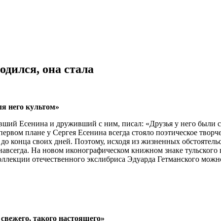
одился, она стала
ля него культом»
вший Есенина и друживший с ним, писал: «Друзья у него были 
первом плане у Сергея Есенина всегда стояло поэтическое твор
 до конца своих дней. Поэтому, исходя из жизненных обстоятельс
 и навсегда. На новом иконографическом книжном знаке тульско
ллекции отечественного экслибриса Эдуарда Гетманского можно 
о
свежего, такого настоящего»