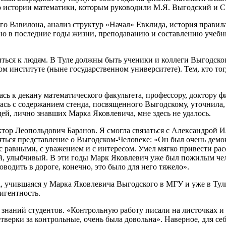
о истории математики, которым руководили М.Я. Выгодский и С
о Вавилона, анализ структур «Начал» Евклида, история правил
нно в последние годы жизни, преподаванию и составлению учебн
иться к людям. В Туле должны быть ученики и коллеги Выгодског
ом институте (ныне государственном университете). Тем, кто то
лась к декану математического факультета, профессору, доктор
ась с содержанием стенда, посвященного Выгодскому, уточнила, 
й, лично знавших Марка Яковлевича, мне здесь не удалось.
ктор Леопольдович Баранов. Я смогла связаться с Александрой
являться представление о Выгодском-Человеке: «Он был очень д
с равными, с уважением и с интересом. Умел мягко привести ра
й, улыбчивый. В эти годы Марк Яковлевич уже был пожилым челов
водить в дороге, конечно, это было для него тяжело».
, учившаяся у Марка Яковлевича Выгодского в МГУ и уже в Тул
игентность.
у знаний студентов. «Контрольную работу писали на листочках и 
тверки за контрольные, очень была довольна». Наверное, для себ