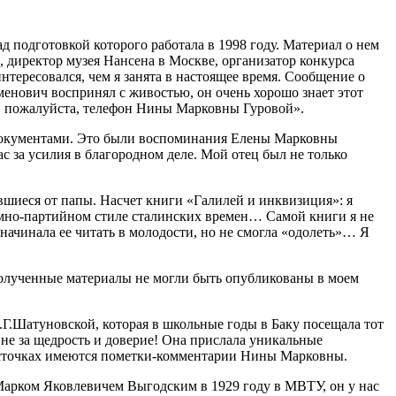
д подготовкой которого работала в 1998 году. Материал о нем
директор музея Нансена в Москве, организатор конкурса
тересовался, чем я занята в настоящее время. Сообщение о
менович воспринял с живостью, он очень хорошо знает этот
те, пожалуйста, телефон Нины Марковны Гуровой».
 документами. Это были воспоминания Елены Марковны
за усилия в благородном деле. Мой отец был не только
авшиеся от папы. Насчет книги «Галилей и инквизиция»: я
омно-партийном стиле сталинских времен… Самой книги я не
 начинала ее читать в молодости, но не смогла «одолеть»… Я
полученные материалы не могли быть опубликованы в моем
Г.Шатуновской, которая в школьные годы в Баку посещала тот
е за щедрость и доверие! Она прислала уникальные
листочках имеются пометки-комментарии Нины Марковны.
Марком Яковлевичем Выгодским в 1929 году в МВТУ, он у нас