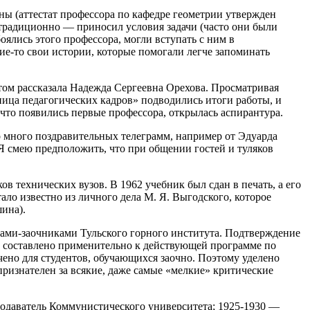
ы (аттестат профессора по кафедре геометрии утвержден
радиционно — приносил условия задачи (часто они были
оялись этого профессора, могли вступать с ним в
е-то свои истории, которые помогали легче запоминать
том рассказала Надежда Сергеевна Орехова. Просматривая
зница педагогических кадров» подводились итоги работы, и
, что появились первые профессора, открылась аспирантура.
о много поздравительных телеграмм, например от Эдуарда
Я смею предположить, что при общении гостей и туляков
в технических вузов. В 1962 учебник был сдан в печать, а его
ало известно из личного дела М. Я. Выгодского, которое
ина).
тами-заочниками Тульского горного института. Подтверждение
во составлено применительно к действующей программе по
но для студентов, обучающихся заочно. Поэтому уделено
ризнателен за всякие, даже самые «мелкие» критические
подаватель Коммунистического университета; 1925-1930 —