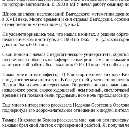
по истории математики. В 1933 в МГУ начал работу семинар п
Широк диапазон исследований Выгодского: математика древнег
в XVIII веке. Много времени и сил отдавал Выгодский, особе
отечественной математики» (т.4, кн.2).
Не удовлетворившись тем, что нашла в книгах, я решила обрат
педагогическом институте, а с 1963 по 1965 — в Тульском горн
должно быть 60-65 лет.
Свои поиски я начала с педагогического университета, обрати
посоветовал побывать на кафедре геометрии. Там я познакомил
аспирантской работы был академик О.Ю. Шмидт. Но найти люде
Помог мне в этом профессор ТГУ, доктор технических наук Ви
в педагогическом институте. В беседе с ней у меня стало по
Лекции были очень интересными. Он разговаривал с нами как 
невысокого роста, скорее худощавый, чем полный, светлоглазы
времена эти поездки были трудными, всю ночь приходилось про
Еще много интересного рассказала Надежда Сергеевна Орехова
подчеркнула его доброжелательное отношение к людям, интелл
Тамара Николаевна Белова рассказала мне, как он вел проверк
каждый брал свой листок с проверенной работой. Я, получая че