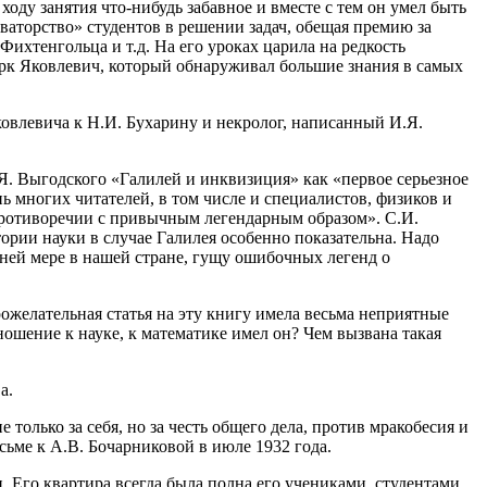
оду занятия что-нибудь забавное и вместе с тем он умел быть
ваторство» студентов в решении задач, обещая премию за
ихтенгольца и т.д. На его уроках царила на редкость
арк Яковлевич, который обнаруживал большие знания в самых
овлевича к Н.И. Бухарину и некролог, написанный И.Я.
.Я. Выгодского «Галилей и инквизиция» как «первое серьезное
 многих читателей, в том числе и специалистов, физиков и
противоречии с привычным легендарным образом». С.И.
рии науки в случае Галилея особенно показательна. Надо
йней мере в нашей стране, гущу ошибочных легенд о
ожелательная статья на эту книгу имела весьма неприятные
ошение к науке, к математике имел он? Чем вызвана такая
а.
только за себя, но за честь общего дела, против мракобесия и
сьме к А.В. Бочарниковой в июле 1932 года.
Его квартира всегда была полна его учениками, студентами,