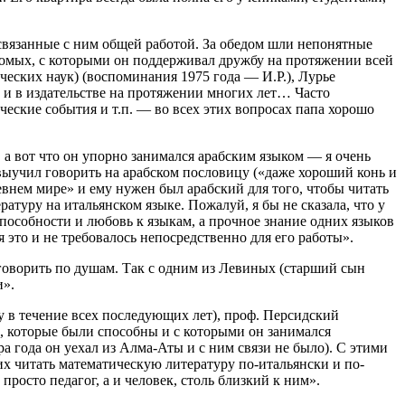
связанные с ним общей работой. За обедом шли непонятные
акомых, с которыми он поддерживал дружбу на протяжении всей
ских наук) (воспоминания 1975 года — И.Р.), Лурье
 и в издательстве на протяжении многих лет… Часто
еские события и т.п. — во всех этих вопросах папа хорошо
 а вот что он упорно занимался арабским языком — я очень
выучил говорить на арабском пословицу («даже хороший конь и
евнем мире» и ему нужен был арабский для того, чтобы читать
туру на итальянском языке. Пожалуй, я бы не сказала, что у
способности и любовь к языкам, а прочное знание одних языков
 это и не требовалось непосредственно для его работы».
оговорить по душам. Так с одним из Левиных (старший сын
и».
 в течение всех последующих лет), проф. Персидский
в, которые были способны и с которыми он занимался
 года он уехал из Алма-Аты и с ним связи не было). С этими
их читать математическую литературу по-итальянски и по-
росто педагог, а и человек, столь близкий к ним».