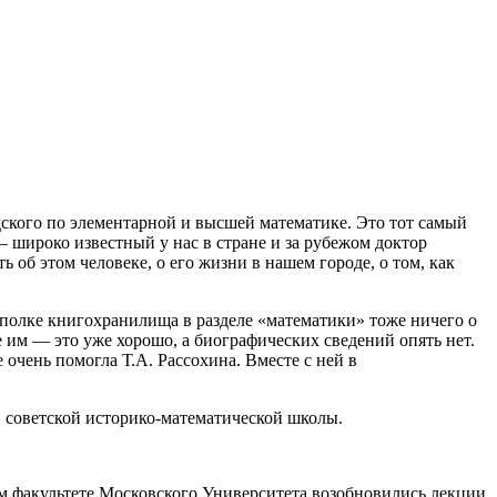
ского по элементарной и высшей математике. Это тот самый
 широко известный у нас в стране и за рубежом доктор
 об этом человеке, о его жизни в нашем городе, о том, как
полке книгохранилища в разделе «математики» тоже ничего о
 им — это уже хорошо, а биографических сведений опять нет.
очень помогла Т.А. Рассохина. Вместе с ней в
й советской историко-математической школы.
ом факультете Московского Университета возобновились лекции