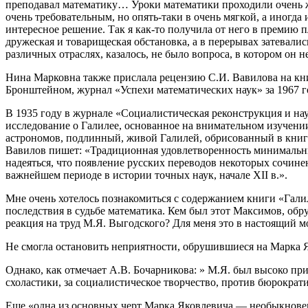
преподавал математику… Уроки математики проходили очень живо
очень требовательным, но опять-таки в очень мягкой, а иногд
интересное решение. Так я как-то получила от него в премию 
дружеская и товарищеская обстановка, а в перерывах затевал
различных отраслях, казалось, не было вопроса, в котором он
Нина Марковна также прислала рецензию С.И. Вавилова на кн
Бронштейном, журнал «Успехи математических наук» за 1967 г
В 1935 году в журнале «Социалистическая реконструкция и нау
исследование о Галилее, основанное на внимательном изучении
астрономов, подлинный, живой Галилей, обрисованный в книг
Вавилов пишет: «Традиционная удовлетворенность минимальным
надеяться, что появление русских переводов некоторых сочине
важнейшем периоде в истории точных наук, начале ХII в.».
Мне очень хотелось познакомиться с содержанием книги «Галил
последствия в судьбе математика. Кем был этот Максимов, обр
реакция на труд М.Я. Выгодского? Для меня это в настоящий мо
Не смогла остановить неприятности, обрушившиеся на Марка Я
Однако, как отмечает А.В. Бочарникова: » М.Я. был высоко при
схоластики, за социалистическое творчество, против бюрократ
Еще «одна из основных черт Марка Яковлевича — необыкновенн