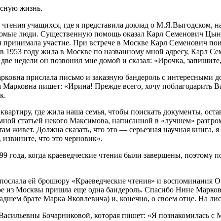
есную жизнь.
 чтения учащихся, где я представила доклад о М.Я.Выгодском, на
комые люди. Существенную помощь оказал Карл Семенович Цын, 
 принимала участие. При встрече в Москве Карл Семенович поин
в 1953 году жила в Москве по названному мной адресу, Карл Се
з две недели он позвонил мне домой и сказал: «Ирочка, запиши
рковна прислала письмо и заказную бандероль с интересными
рковна пишет: «Ирина! Прежде всего, хочу поблагодарить Вас 
к.
 квартиру, где жила наша семья, чтобы поискать документы, ост
омной статьей некого Максимова, написанной в «лучшем» разгр
там живет. Должна сказать, что это — серьезная научная книга, я
извините, что это черновик».
9 года, когда краеведческие чтения были завершены, поэтому 
послала ей брошюру «Краеведческие чтения» и воспоминания О.
е из Москвы пришла еще одна бандероль. Спасибо Нине Марковн
адшем брате Марка Яковлевича) и, конечно, о своем отце. На 
асильевны Бочарниковой, которая пишет: «Я познакомилась с 