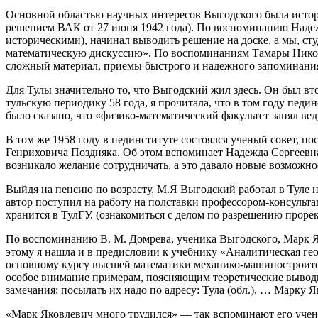
Основной областью научных интересов Выгодского была истори
решением ВАК от 27 июня 1942 года). По воспоминанию Наде
историческими), начинал выводить решение на доске, а мы, сту
математическую дискуссию». По воспоминаниям Тамары Николае
сложный материал, приемы быстрого и надежного запоминани
Для Тулы значительно то, что Выгодский жил здесь. Он был в
тульскую периодику 58 года, я прочитала, что в том году педи
было сказано, что «физико-математический факультет занял вед
В том же 1958 году в пединституте состоялся ученый совет, 
Генриховича Поздняка. Об этом вспоминает Надежда Сергеевн
возникало желание сотрудничать, а это давало новые возможнос
Выйдя на пенсию по возрасту, М.Я Выгодский работал в Туле н
автор поступил на работу на полставки профессором-консульта
хранится в ТулГУ. (ознакомиться с делом по разрешению проре
По воспоминанию В. М. Домрева, ученика Выгодского, Марк Як
этому я нашла и в предисловии к учебнику «Аналитическая ге
основному курсу высшей математики механико-машиностроител
особое внимание примерам, поясняющим теоретические выводы
замечания; посылать их надо по адресу: Тула (обл.), … Марку
«Марк Яковлевич много трудился» — так вспоминают его учен