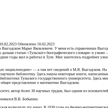
10.02.2023
Обновлено
10.02.2023
 о Выгодском Марке Яковлевиче. У меня есть справочники Выгод
 дальше статью «Тульского биографического словаря» и узнаю —
ие годы жил и работал в Туле. Мне захотелось подробнее узнать
ую энциклопедию» — а там нет сведений о М.Я. Выгодском. На 
 научную библиотеку. Здесь нашла некоторые книги, написанные
иблиотеки Тульского государственного университета. Здесь мне 
 общее представление о математике Выгодском.
тет, автор более 30 научных трудов, был одним из основателе
нимался В.В. Бобынин.
кая возродили эту науку. В 1930 годы на физико-математическ