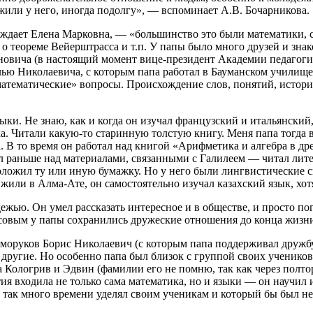
или у него, иногда подолгу», — вспоминает А.В. Бочарникова.
ерждает Елена Марковна, — «большинство это были математики, 
 о теореме Вейерштрасса и т.п. У папы было много друзей и зн
вича (в настоящий момент вице-президент Академии педагогиче
ью Николаевича, с которым папа работал в Бауманском училище
тематические» вопросы. Происхождение слов, понятий, историч
ки. Не знаю, как и когда он изучал французский и итальянский,
а. Читали какую-то старинную толстую книгу. Меня папа тогда 
. В то время он работал над книгой «Арифметика и алгебра в др
 раньше над материалами, связанными с Галилеем — читал литера
 положил ту или иную бумажку. Но у него были лингвистические 
жили в Алма-Ате, он самостоятельно изучал казахский язык, хотя
дежью. Он умел рассказать интересное и в обществе, и просто п
овым у папы сохранились дружеские отношения до конца жизн
моруков Борис Николаевич (с которым папа поддерживал дружбу
 другие. Но особенно папа был близок с группой своих ученико
Кологрив и Эдвин (фамилии его не помню, так как через полтора
тия входила не только сама математика, но и языки — он научил 
так много времени уделял своим ученикам и который бы был не п