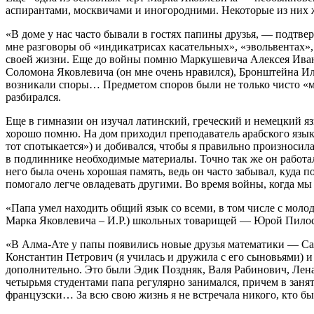
аспирантами, москвичами и иногородними. Некоторые из них ж
«В доме у нас часто бывали в гостях папины друзья, — подтв
мне разговоры об «индикатрисах касательных», «эвольвентах»,
своей жизни. Еще до войны помню Маркушевича Алексея Ивано
Соломона Яковлевича (он мне очень нравился), Бронштейна Ил
возникали споры… Предметом споров были не только чисто «ма
разбирался.
Еще в гимназии он изучал латинский, греческий и немецкий язы
хорошо помню. На дом приходил преподаватель арабского язык
тот спотыкается») и добивался, чтобы я правильно произносила
в подлиннике необходимые материалы. Точно так же он работал
него была очень хорошая память, ведь он часто забывал, куда
помогало легче овладевать другими. Во время войны, когда мы 
«Папа умел находить общий язык со всеми, в том числе с моло
Марка Яковлевича – И.Р.) школьных товарищей — Юрой Пилос
«В Алма-Ате у папы появились новые друзья математики — Са
Константин Петрович (я училась и дружила с его сыновьями) и
дополнительно. Это были Эдик Поздняк, Валя Рабинович, Лена 
четырьмя студентами папа регулярно занимался, причем в заня
французски… За всю свою жизнь я не встречала никого, кто бы 