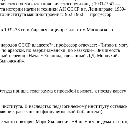
сковского химико-технологического училища; 1931-1941 —
ута истории науки и техники АН СССР в г. Ленинграде; 1939-
ого института машиностроения;1952-1960 — профессор
 в 1932-33 гг. избирался вице-президентом Московского
народов СССР владеете?», профессор отвечает: «Читаю и могу
 по-арабски, по-азербайджански, по-казахски». Значимость
ый перевод «Начал» Евклида, сделанный Д.Д. Мордухай-
 Выгодский».
ттуда пришла телеграмма с просьбой выслать к поезду карету
нститута. В наследство педагогическому институту осталась
лявшие, рассеяны по фонду вузовской библиотеки).
часто повторял Марк Яковлевич: «Я не могу не думать о том,