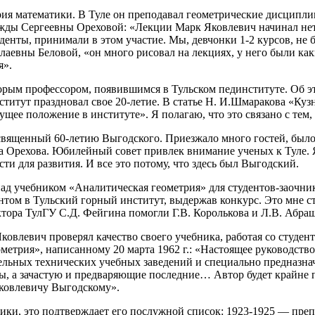
я математики. В Туле он преподавал геометрические дисциплин
жды Сергеевны Ореховой: «Лекции Марк Яковлевич начинал нет
денты, принимали в этом участие. Мы, девчонки 1-2 курсов, не б
вны Беловой, «он много рисовал на лекциях, у него были каки
я».
торым профессором, появившимся в Тульском пединституте. Об э
нститут праздновал свое 20-летие. В статье Н. И.Шмаракова «Ку
ущее положение в институте». Я полагаю, что это связано с тем
посвященный 60-летию Выгодского. Приезжало много гостей, был
а Орехова. Юбилейный совет привлек внимание ученых к Туле. 
ти для развития. И все это потому, что здесь был Выгодский.
ад учебником «Аналитическая геометрия» для студентов-заочнико
нтом в Тульский горный институт, выдержав конкурс. Это мне ст
ктора ТулГУ С.Д. Фейгина помогли Г.В. Королькова и Л.В. Абраш
овлевич проверял качество своего учебника, работая со студен
ометрия», написанному 20 марта 1962 г.: «Настоящее руководст
ьных технических учебных заведений и специально предназначе
, а зачастую и предваряющие последние… Автор будет крайне п
 Яковлевичу Выгодскому».
ики, это подтверждает его послужной список: 1923-1925 — пре