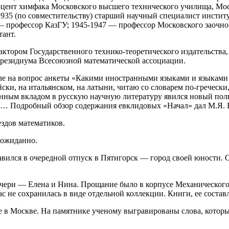
оцент химфака Московского высшего технического училища, Мо
1935 (по совместительству) старший научный специалист инстит
— профессор КазГУ; 1945-1947 — профессор Московского заочн
тант.
актором Государственного технико-теоретического издательства,
 президиума Всесоюзной математической ассоциации.
ле на вопрос анкеты «Какими иностранными языками и языками 
ки, на итальянском, на латыни, читаю со словарем по-гречески,
ным вкладом в русскую научную литературу явился новый полн
го… Подробный обзор содержания евклидовых «Начал» дал М.Я.
здов математиков.
еожиданно.
авился в очередной отпуск в Пятигорск — город своей юности. О
ери — Елена и Нина. Прощание было в корпусе Механического и
с не сохранилась в виде отдельной коллекции. Книги, ее состав
в Москве. На памятнике ученому выгравированы слова, которые 