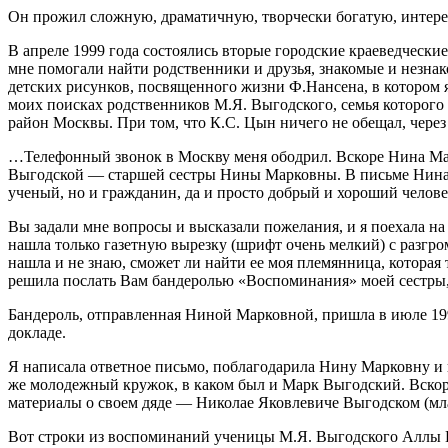
Он прожил сложную, драматичную, творчески богатую, интер
В апреле 1999 года состоялись вторые городские краеведческие
мне помогали найти родственники и друзья, знакомые и незна
детских рисунков, посвященного жизни Ф.Нансена, в котором я
моих поисках родственников М.Я. Выгодского, семья которого 
район Москвы. При том, что К.С. Цын ничего не обещал, чере
…Телефонный звонок в Москву меня ободрил. Вскоре Нина Ма
Выгодской — старшей сестры Нины Марковны. В письме Нина Ма
ученый, но и гражданин, да и просто добрый и хороший челове
Вы задали мне вопросы и высказали пожелания, и я поехала на
нашла только газетную вырезку (шрифт очень мелкий) с разгр
нашла и не знаю, сможет ли найти ее моя племянница, которая 
решила послать Вам бандеролью «Воспоминания» моей сестры, 
Бандероль, отправленная Ниной Марковной, пришла в июле 199
докладе.
Я написала ответное письмо, поблагодарила Нину Марковну и 
же молодежный кружок, в каком был и Марк Выгодский. Вскор
материалы о своем дяде — Николае Яковлевиче Выгодском (мл
Вот строки из воспоминаний ученицы М.Я. Выгодского Аллы В