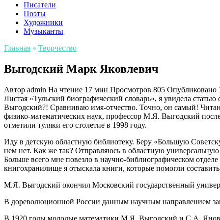
Писатели
Поэты
Художники
Музыканты
Главная
»
Творчество
Выгодский Марк Яковлевич
Автор
admin
На чтение
17 мин
Просмотров
805
Опубликовано
Листая «Тульский биографический словарь», я увидела статью
Выгодский?! Сравниваю имя-отчество. Точно, он самый! Читаю
физико-математических наук, профессор М.Я. Выгодский последн
отметили туляки его столетие в 1998 году.
Иду в детскую областную библиотеку. Беру «Большую Советск
нем нет. Как же так? Отправляюсь в областную универсальную
Больше всего мне повезло в научно-библиографическом отделе б
книгохранилище я отыскала книги, которые помогли составить
М.Я. Выгодский окончил Московский государственный универси
В дореволюционной России данным научным направлением за
В 1920 годы молодые математики М.Я. Выгодский и С.А. Яновс