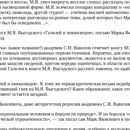
 и весело, М.Я. умел ввернуть веселое словцо, рассказать по х
а и насмешливой форме. М.Я. всячески поощрял инициативу и «но
плитку шоколада, другой студент — учебник высшей математики Ф
ись интересные разговоры на разные темы, душой которых был М
 не был бы осведомлен…».
игу М.Я. Выгодского «Галилей и инквизиция», письмо Марка Як
од.
ка» (какое название!) академик С.И. Вавилов отмечает книгу М
 главных опубликованных первоисточников. Вероятно, для очень
е на основании достоверных документов, окажется в не малом 
 запасом сведений, притом нередко ошибочных, в области исто
ний Галилея и книги М.Я. Выгодского рассеют, наконец, по кра
ей и инквизиция». К тому же первая критическая весьма недобр
ушивший гнев на М.Я. Выгодского? Какое образование, какое отн
мент остается загадкой.
ковлевича, даже авторитетная рецензия академика С.И. Вавилов
нципиальным человеком и борцом по природе». И он боролся «не 
ической ограниченности», — так писал сам Марк Яковлевич в пи
о доброжелательное отношение к людям, особенно к молодежи. 