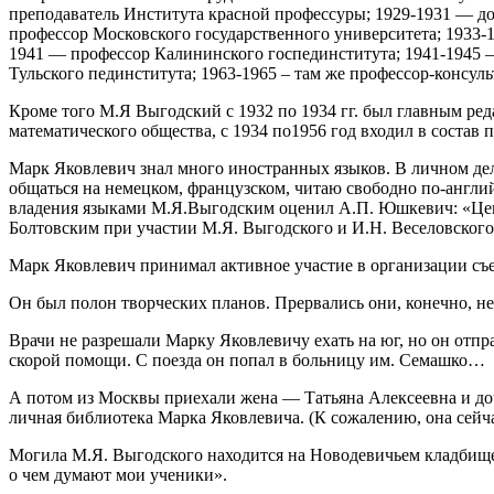
преподаватель Института красной профессуры; 1929-1931 — д
профессор Московского государственного университета; 1933-
1941 — профессор Калининского госпединститута; 1941-1945 
Тульского пединститута; 1963-1965 – там же профессор-консуль
Кроме того М.Я Выгодский с 1932 по 1934 гг. был главным ред
математического общества, с 1934 по1956 год входил в состав
Марк Яковлевич знал много иностранных языков. В личном де
общаться на немецком, французском, читаю свободно по-английс
владения языками М.Я.Выгодским оценил А.П. Юшкевич: «Цен
Болтовским при участии М.Я. Выгодского и И.Н. Веселовско
Марк Яковлевич принимал активное участие в организации съе
Он был полон творческих планов. Прервались они, конечно, н
Врачи не разрешали Марку Яковлевичу ехать на юг, но он отпр
скорой помощи. С поезда он попал в больницу им. Семашко…
А потом из Москвы приехали жена — Татьяна Алексеевна и доч
личная библиотека Марка Яковлевича. (К сожалению, она сейча
Могила М.Я. Выгодского находится на Новодевичьем кладбище 
о чем думают мои ученики».