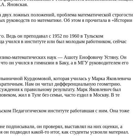
.А. Яновская.
а двух ложных положений, проблема математической строгости
ых руководств по математике. Об этом я прочитала в «Истории
о. Ведь он преподавал с 1952 по 1960 в Тульском
гда учился в институте или был молодым работником, сейчас
у физико-математических наук — Ашоту Енофовичу Устяну. Он
что он учился в гимназии в Баку, а в МГУ руководителем его
 Ильиничной Курдюмовой, которая училась у Марка Яковлевича
емократичным. Нам он читал дифференциальную геометрию.
ссуждения к правильному результату. Марк Яковлевич был
еком, жил в Туле без семьи, часто ездил в Москву. В те
ьском Педагогическом институте работавшая с ним. Она тоже
не подписывали, он проверял, выставлял на них оценки, а
я он подводил какой-то итог, как студенты усвоили материал.