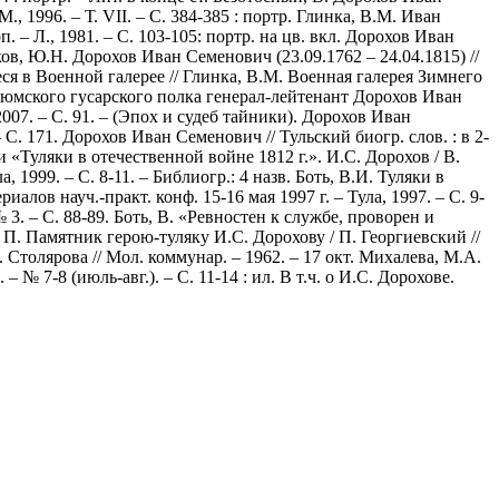
, 1996. – Т. VII. – С. 384-385 : портр. Глинка, В.М. Иван
 – Л., 1981. – С. 103-105: портр. на цв. вкл. Дорохов Иван
нков, Ю.Н. Дорохов Иван Семенович (23.09.1762 – 24.04.1815) //
ся в Военной галерее // Глинка, В.М. Военная галерея Зимнего
ф Изюмского гусарского полка генерал-лейтенант Дорохов Иван
007. – С. 91. – (Эпох и судеб тайники). Дорохов Иван
С. 171. Дорохов Иван Семенович // Тульский биогр. слов. : в 2-
ии «Туляки в отечественной войне 1812 г.». И.С. Дорохов / В.
1999. – С. 8-11. – Библиогр.: 4 назв. Боть, В.И. Туляки в
алов науч.-практ. конф. 15-16 мая 1997 г. – Тула, 1997. – С. 9-
 3. – С. 88-89. Боть, В. «Ревностен к службе, проворен и
й, П. Памятник герою-туляку И.С. Дорохову / П. Георгиевский //
 Столярова // Мол. коммунар. – 1962. – 17 окт. Михалева, М.А.
7-8 (июль-авг.). – С. 11-14 : ил. В т.ч. о И.С. Дорохове.