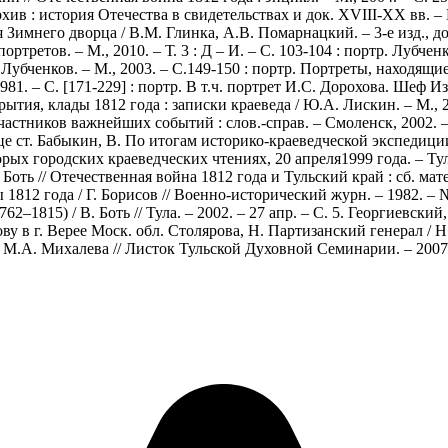
ив : история Отечества в свидетельствах и док. XVIII-XX вв. – М.
Зимнего дворца / В.М. Глинка, А.В. Помарнацкий. – 3-е изд., доп.
ртретов. – М., 2010. – Т. 3 : Д – И. – С. 103-104 : портр. Лубче
убченков. – М., 2003. – С.149-150 : портр. Портреты, находящие
 1981. – С. [171-229] : портр. В т.ч. портрет И.С. Дорохова. Ше
рытия, клады 1812 года : записки краеведа / Ю.А. Лискин. – М., 2
частников важнейших событий : слов.-справ. – Смоленск, 2002. – 
в конце ст. Бабыкин, В. По итогам историко-краеведческой экспедиц
х городских краеведческих чтениях, 20 апреля1999 года. – Тула, 
ть // Отечественная война 1812 года и Тульский край : сб. матери
 1812 года / Г. Борисов // Военно-исторический журн. – 1982. – №
–1815) / В. Боть // Тула. – 2002. – 27 апр. – С. 5. Георгиевски
у в г. Верее Моск. обл. Столярова, Н. Партизанский генерал / Н.
А. Михалева // Листок Тульской Духовной Семинарии. – 2007. – № 