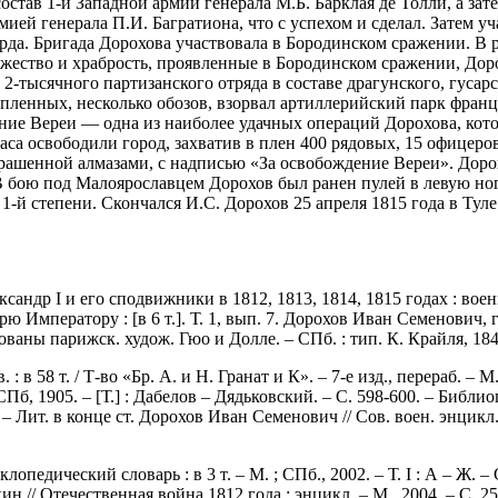
остав 1-й Западной армии генерала М.Б. Барклая де Толли, а за
ией генерала П.И. Багратиона, что с успехом и сделал. Затем у
да. Бригада Дорохова участвовала в Бородинском сражении. В р
ество и храбрость, проявленные в Бородинском сражении, Доро
-тысячного партизанского отряда в составе драгунского, гусарс
 пленных, несколько обозов, взорвал артиллерийский парк францу
ие Вереи — одна из наиболее удачных операций Дорохова, котор
аса освободили город, захватив в плен 400 рядовых, 15 офицеро
рашенной алмазами, с надписью «За освобождение Вереи». Доро
В бою под Малоярославцем Дорохов был ранен пулей в левую ног
-й степени. Скончался И.С. Дорохов 25 апреля 1815 года в Туле
ндр I и его сподвижники в 1812, 1813, 1814, 1815 годах : воен
Императору : [в 6 т.]. Т. 1, вып. 7. Дорохов Иван Семенович, г
ны парижск. худож. Гюо и Долле. – СПб. : тип. К. Крайля, 1845.
в. : в 58 т. / Т-во «Бр. А. и Н. Гранат и К». – 7-е изд., перераб. –
 – СПб, 1905. – [Т.] : Дабелов – Дядьковский. – С. 598-600. – Библ
3. – Лит. в конце ст. Дорохов Иван Семенович // Сов. воен. энцикл. 
педический словарь : в 3 т. – М. ; СПб., 2002. – Т. I : А – Ж. 
ин // Отечественная война 1812 года : энцикл. – М., 2004. – С. 2