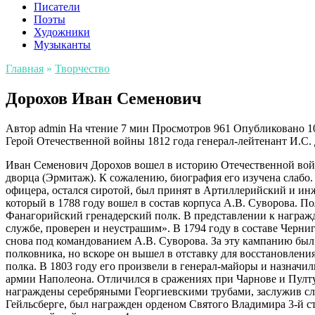
Писатели
Поэты
Художники
Музыканты
Главная
»
Творчество
Дорохов Иван Семенович
Автор
admin
На чтение
7 мин
Просмотров
961
Опубликовано
1
Герой Отечественной войны 1812 года генерал-лейтенант И.С. 
Иван Семенович Дорохов вошел в историю Отечественной войны
дворца (Эрмитаж). К сожалению, биография его изучена слабо. 
офицера, остался сиротой, был принят в Артиллерийский и ин
который в 1788 году вошел в состав корпуса А.В. Суворова. 
Фанагорийский гренадерский полк. В представлении к награж
службе, проверен и неустрашим». В 1794 году в составе Черни
снова под командованием А.В. Суворова. За эту кампанию был
полковника, но вскоре он вышел в отставку для восстановлени
полка. В 1803 году его произвели в генерал-майоры и назначи
армии Наполеона. Отличился в сражениях при Чарнове и Пулту
награждены серебряными Георгиевскими трубами, заслужив сл
Гейльсберге, был награжден орденом Святого Владимира 3-й с