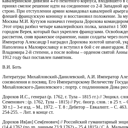
кавалерийской дивизии 4-го пехотного корпуса, входившего в с
принял смелое решение идти на соединение со 2-й Западной арм
строю. При отступлении армии командовал кавалерией арьергар
флешей французскую конницу и восстановил положение. За муж
Москвы М.И. Кутузов назначил генерала Дорохова командиром 2
Этот отряд разбил четыре кавалерийских полка, захватил 1 500
городом Верея, который был укреплен французами. Освобожден
рассветом, сняв вражеское охранение, наши солдаты через полч
Император Александр I наградил Дорохова золотой шпагой, ук
Наполеона к Малоярославцу и вступил в бой с ее авангардом. 
Владимира 2-й степени, а после войны – орденом святой Анны 1
1912 году был поставлен памятник.
В.И. Боть
Литература: Михайловский-Данилевский, А.И. Император Алекса
соизволения и посвящ. Его Императорскому Величеству Государю 
Михайловского-Данилевского ; портр. с подлинников Дова рисова
Дорохов И.С., генерал (р. 1762, г. Тула – 1815 гг.) // Энцикл. сло
Семенович : (р. 1762, Тула – 1815) // Рус. биогр. слов. : в 25 т.
30 т.] – 3-е изд. – М., 1972. – Т. 8 : Дебитор – Евкалипт. – С. 46
254-255. – Лит. в конце ст.
Дорохов Ив[ан] Сем[енович] // Российский гуманитарный энцикло
(14.4.1762 (по др. данным 23.9.1762) – 25.4.1815) / С.А. Малышк