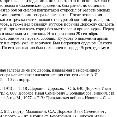
тем прикрывал отход армии, но был отрезан от основных сил и
частвовал в Смоленском сражении, был ранен, но остался в
азгар боя он смелой контратакой отбросил от Багратионовых
хов получил чин генерал-лейтенанта. После оставления
кого и трех казачьих полков с полуротой конной артиллерии.
зов, а также вел разведку. Кутузов поручил Дорохову овладеть
ый приказал взять город без выстрелов и криков «ура». Перед
в и коменданта гарнизона. Это произошло 29 сентября.
хов, одним из первых, сообщил Кутузову о движении армии
у и в строй уже не вернулся. Был награжден орденом Святого
. По его завещанию был похоронен в городе Верея, где ему в
ная галерея Зимнего дворца, издаваемая с высочайшего
енерал-лейтенант / жизнеописания соч. ген.-лейт. А.И.
 – 10 с. : портр.
 М., [1913]. – Т. 18 : Дарвин – Дорохов. – Стб. 640. Дорохов Иван
иогр.: с. 600. Дорохов Иван Семенович // Большая сов. энцкил. : [в
: в 8 т. – М., 1977. – Т. 3 : Гражданская война – Йокота. – С. –
– С. 611 : портр. Малышкин, С.А. Дорохов Иван Семенович :
54 : портр. – Лит. в конце ст. Безотосный, В. Дорохов Иван