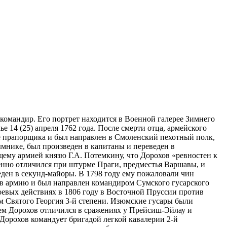
омандир. Его портрет находится в Военной галерее Зимнего
е 14 (25) апреля 1762 года. После смерти отца, армейского
не прапорщика и был направлен в Смоленский пехотный полк,
ымнике, был произведен в капитаны и переведен в
му армией князю Г.А. Потемкину, что Дорохов «ревностен к
бенно отличился при штурме Праги, предместья Варшавы, и
ден в секунд-майоры. В 1798 году ему пожаловали чин
я в армию и был направлен командиром Сумского гусарского
боевых действиях в 1806 году в Восточной Пруссии против
м Святого Георгия 3-й степени. Изюмские гусары были
ем Дорохов отличился в сражениях у Прейсиш-Эйлау и
 Дорохов командует бригадой легкой кавалерии 2-й