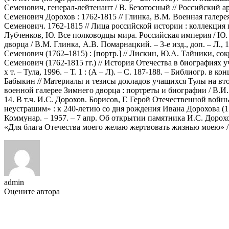
Семенович, генерал-лейтенант / В. Безотосный // Российский арх
Семенович Дорохов : 1762-1815 // Глинка, В.М. Военная галерея 
Семенович. 1762-1815 // Лица российской истории : коллекция по
Лубченков, Ю. Все полководцы мира. Российская империя / Ю. Л
дворца / В.М. Глинка, А.В. Помарнацкий. – 3-е изд., доп. – Л.,
Семенович (1762–1815) : [портр.] // Лискин, Ю.А. Тайники, сок
Семенович (1762-1815 гг.) // История Отечества в биографиях у
х т. – Тула, 1996. – Т. 1 : (А – Л). – С. 187-188. – Библиогр. 
Бабыкин // Материалы и тезисы докладов учащихся Тулы на вторы
военной галерее Зимнего дворца : портреты и биографии / В.И. Бо
14. В т.ч. И.С. Дорохов. Борисов, Г. Герой Отечественной войны
неустрашим» : к 240-летию со дня рождения Ивана Дорохова (1762
Коммунар. – 1957. – 7 апр. Об открытии памятника И.С. Дорохов
«Для блага Отечества моего желаю жертвовать жизнью моею» / М.
admin
Оцените автора