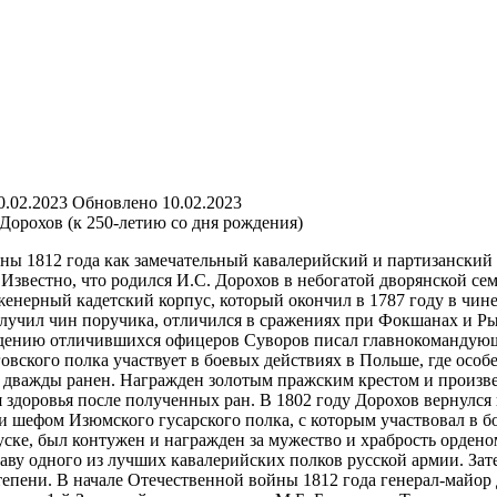
0.02.2023
Обновлено
10.02.2023
Дорохов (к 250-летию со дня рождения)
 1812 года как замечательный кавалерийский и партизанский к
Известно, что родился И.С. Дорохов в небогатой дворянской семь
женерный кадетский корпус, который окончил в 1787 году в чи
Получил чин поручика, отличился в сражениях при Фокшанах и Р
дению отличившихся офицеров Суворов писал главнокомандующе
говского полка участвует в боевых действиях в Польше, где осо
 дважды ранен. Награжден золотым пражским крестом и произве
я здоровья после полученных ран. В 1802 году Дорохов вернулс
ли шефом Изюмского гусарского полка, с которым участвовал в 
ске, был контужен и награжден за мужество и храбрость ордено
аву одного из лучших кавалерийских полков русской армии. Зат
тепени. В начале Отечественной войны 1812 года генерал-майор