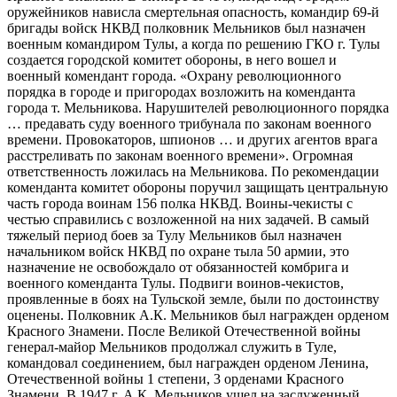
оружейников нависла смертельная опасность, командир 69-й
бригады войск НКВД полковник Мельников был назначен
военным командиром Тулы, а когда по решению ГКО г. Тулы
создается городской комитет обороны, в него вошел и
военный комендант города. «Охрану революционного
порядка в городе и пригородах возложить на коменданта
города т. Мельникова. Нарушителей революционного порядка
… предавать суду военного трибунала по законам военного
времени. Провокаторов, шпионов … и других агентов врага
расстреливать по законам военного времени». Огромная
ответственность ложилась на Мельникова. По рекомендации
коменданта комитет обороны поручил защищать центральную
часть города воинам 156 полка НКВД. Воины-чекисты с
честью справились с возложенной на них задачей. В самый
тяжелый период боев за Тулу Мельников был назначен
начальником войск НКВД по охране тыла 50 армии, это
назначение не освобождало от обязанностей комбрига и
военного коменданта Тулы. Подвиги воинов-чекистов,
проявленные в боях на Тульской земле, были по достоинству
оценены. Полковник А.К. Мельников был награжден орденом
Красного Знамени. После Великой Отечественной войны
генерал-майор Мельников продолжал служить в Туле,
командовал соединением, был награжден орденом Ленина,
Отечественной войны 1 степени, 3 орденами Красного
Знамени. В 1947 г. А.К. Мельников ушел на заслуженный