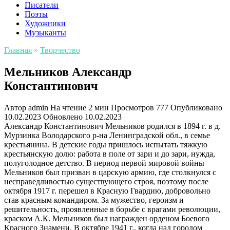
Писатели
Поэты
Художники
Музыканты
Главная
»
Творчество
Мельников Александр
Константинович
Автор
admin
На чтение
2 мин
Просмотров
777
Опубликовано
10.02.2023
Обновлено
10.02.2023
Александр Константинович Мельников родился в 1894 г. в д.
Мурзинка Володарского р-на Ленинградской обл., в семье
крестьянина. В детские годы пришлось испытать тяжкую
крестьянскую долю: работа в поле от зари и до зари, нужда,
полуголодное детство. В период первой мировой войны
Мельников был призван в царскую армию, где столкнулся с
несправедливостью существующего строя, поэтому после
октября 1917 г. перешел в Красную Гвардию, добровольно
став красным командиром. За мужество, героизм и
решительность, проявленные в борьбе с врагами революции,
краском А.К. Мельников был награжден орденом Боевого
Красного Знамени. В октябре 1941 г., когда над городом