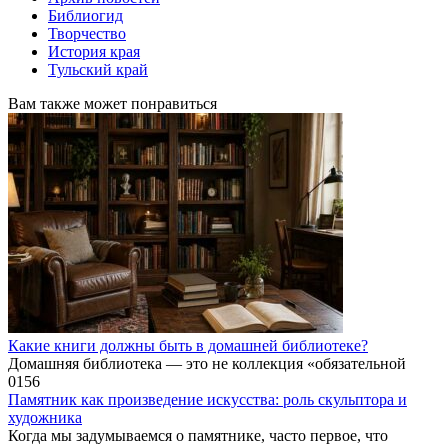
Библиогид
Творчество
История края
Тульский край
Вам также может понравиться
Какие книги должны быть в домашней библиотеке?
Домашняя библиотека — это не коллекция «обязательной
0
156
Памятник как произведение искусства: роль скульптора и
художника
Когда мы задумываемся о памятнике, часто первое, что