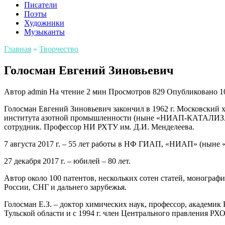
Писатели
Поэты
Художники
Музыканты
Главная
»
Творчество
Голосман Евгений Зиновьевич
Автор
admin
На чтение
2 мин
Просмотров
829
Опубликовано
1
Голосман Евгений Зиновьевич закончил в 1962 г. Московский 
института азотной промышленности (ныне «НИАП-КАТАЛИЗАТОР»
сотрудник. Профессор НИ РХТУ им. Д.И. Менделеева.
7 августа 2017 г. – 55 лет работы в НФ ГИАП, «НИАП» (н
27 декабря 2017 г. – юбилей – 80 лет.
Автор около 100 патентов, нескольких сотен статей, моногра
России, СНГ и дальнего зарубежья.
Голосман Е.З. – доктор химических наук, профессор, академи
Тульской области и с 1994 г. член Центрального правления РХО