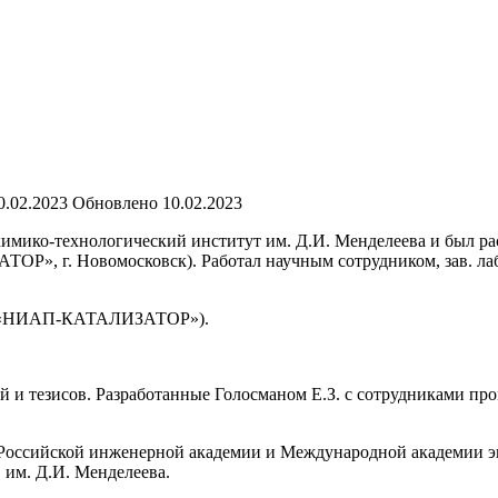
0.02.2023
Обновлено
10.02.2023
химико-технологический институт им. Д.И. Менделеева и был р
, г. Новомосковск). Работал научным сотрудником, зав. лабо
ыне «НИАП-КАТАЛИЗАТОР»).
фий и тезисов. Разработанные Голосманом Е.З. с сотрудниками 
к Российской инженерной академии и Международной академии эко
 им. Д.И. Менделеева.