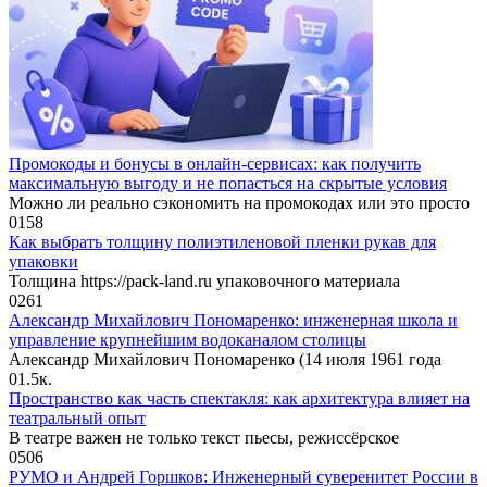
Промокоды и бонусы в онлайн-сервисах: как получить
максимальную выгоду и не попасться на скрытые условия
Можно ли реально сэкономить на промокодах или это просто
0
158
Как выбрать толщину полиэтиленовой пленки рукав для
упаковки
Толщина https://pack-land.ru упаковочного материала
0
261
Александр Михайлович Пономаренко: инженерная школа и
управление крупнейшим водоканалом столицы
Александр Михайлович Пономаренко (14 июля 1961 года
0
1.5к.
Пространство как часть спектакля: как архитектура влияет на
театральный опыт
В театре важен не только текст пьесы, режиссёрское
0
506
РУМО и Андрей Горшков: Инженерный суверенитет России в