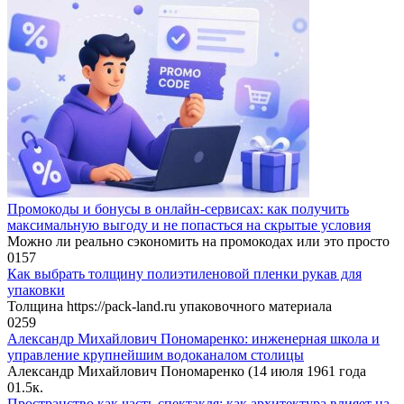
Промокоды и бонусы в онлайн-сервисах: как получить
максимальную выгоду и не попасться на скрытые условия
Можно ли реально сэкономить на промокодах или это просто
0
157
Как выбрать толщину полиэтиленовой пленки рукав для
упаковки
Толщина https://pack-land.ru упаковочного материала
0
259
Александр Михайлович Пономаренко: инженерная школа и
управление крупнейшим водоканалом столицы
Александр Михайлович Пономаренко (14 июля 1961 года
0
1.5к.
Пространство как часть спектакля: как архитектура влияет на