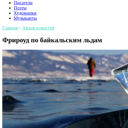
Писатели
Поэты
Художники
Музыканты
Главная
»
Архив новостей
Фрироуд по байкальским льдам