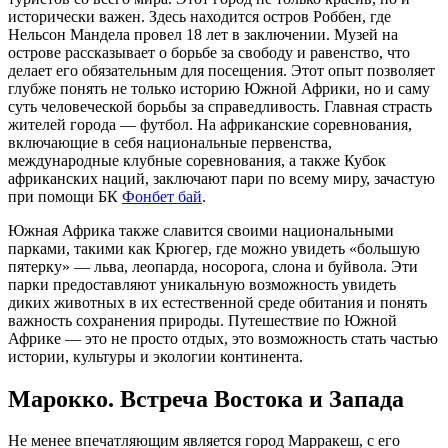
исторически важен. Здесь находится остров Роббен, где
Нельсон Мандела провел 18 лет в заключении. Музей на
острове рассказывает о борьбе за свободу и равенство, что
делает его обязательным для посещения. Этот опыт позволяет
глубже понять не только историю Южной Африки, но и саму
суть человеческой борьбы за справедливость. Главная страсть
жителей города — футбол. На африканские соревнования,
включающие в себя национальные первенства,
международные клубные соревнования, а также Кубок
африканских наций, заключают пари по всему миру, зачастую
при помощи БК
Фонбет бай
.
Южная Африка также славится своими национальными
парками, такими как Крюгер, где можно увидеть «большую
пятерку» — льва, леопарда, носорога, слона и буйвола. Эти
парки предоставляют уникальную возможность увидеть
диких животных в их естественной среде обитания и понять
важность сохранения природы. Путешествие по Южной
Африке — это не просто отдых, это возможность стать частью
истории, культуры и экологии континента.
Марокко. Встреча Востока и Запада
Не менее впечатляющим является город Марракеш, с его