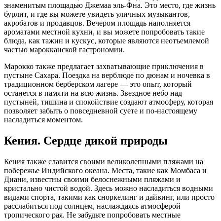
знаменитым площадью Джемаа эль-Фна. Это место, где жизнь
бурлит, и где вы можете увидеть уличных музыкантов,
акробатов и продавцов. Вечером площадь наполняется
ароматами местной кухни, и вы можете попробовать такие
блюда, как тажин и кускус, которые являются неотъемлемой
частью марокканской гастрономии.
Марокко также предлагает захватывающие приключения в
пустыне Сахара. Поездка на верблюде по дюнам и ночевка в
традиционном берберском лагере — это опыт, который
останется в памяти на всю жизнь. Звездное небо над
пустыней, тишина и спокойствие создают атмосферу, которая
позволяет забыть о повседневной суете и по-настоящему
насладиться моментом.
Кения. Сердце дикой природы
Кения также славится своими великолепными пляжами на
побережье Индийского океана. Места, такие как Момбаса и
Диани, известны своими белоснежными пляжами и
кристально чистой водой. Здесь можно насладиться водными
видами спорта, такими как сноркелинг и дайвинг, или просто
расслабиться под солнцем, наслаждаясь атмосферой
тропического рая. Не забудьте попробовать местные