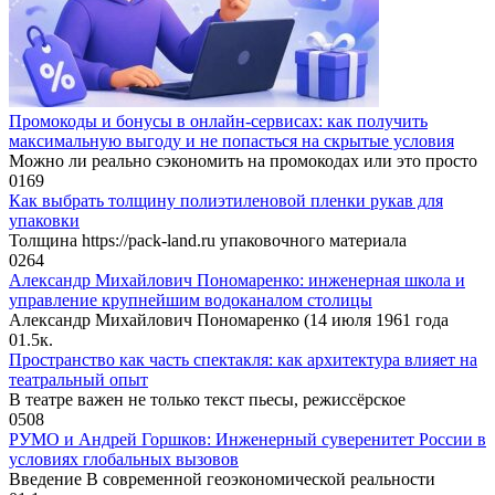
Промокоды и бонусы в онлайн-сервисах: как получить
максимальную выгоду и не попасться на скрытые условия
Можно ли реально сэкономить на промокодах или это просто
0
169
Как выбрать толщину полиэтиленовой пленки рукав для
упаковки
Толщина https://pack-land.ru упаковочного материала
0
264
Александр Михайлович Пономаренко: инженерная школа и
управление крупнейшим водоканалом столицы
Александр Михайлович Пономаренко (14 июля 1961 года
0
1.5к.
Пространство как часть спектакля: как архитектура влияет на
театральный опыт
В театре важен не только текст пьесы, режиссёрское
0
508
РУМО и Андрей Горшков: Инженерный суверенитет России в
условиях глобальных вызовов
Введение В современной геоэкономической реальности