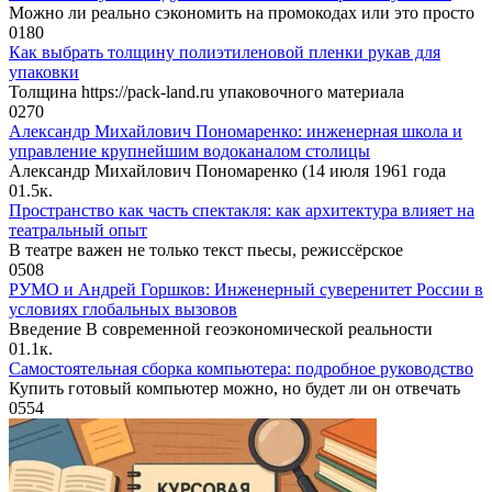
Можно ли реально сэкономить на промокодах или это просто
0
180
Как выбрать толщину полиэтиленовой пленки рукав для
упаковки
Толщина https://pack-land.ru упаковочного материала
0
270
Александр Михайлович Пономаренко: инженерная школа и
управление крупнейшим водоканалом столицы
Александр Михайлович Пономаренко (14 июля 1961 года
0
1.5к.
Пространство как часть спектакля: как архитектура влияет на
театральный опыт
В театре важен не только текст пьесы, режиссёрское
0
508
РУМО и Андрей Горшков: Инженерный суверенитет России в
условиях глобальных вызовов
Введение В современной геоэкономической реальности
0
1.1к.
Самостоятельная сборка компьютера: подробное руководство
Купить готовый компьютер можно, но будет ли он отвечать
0
554