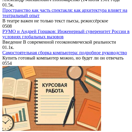
0
1.5к.
Пространство как часть спектакля: как архитектура влияет на
театральный опыт
В театре важен не только текст пьесы, режиссёрское
0
508
РУМО и Андрей Горшков: Инженерный суверенитет России в
условиях глобальных вызовов
Введение В современной геоэкономической реальности
0
1.1к.
Самостоятельная сборка компьютера: подробное руководство
Купить готовый компьютер можно, но будет ли он отвечать
0
554