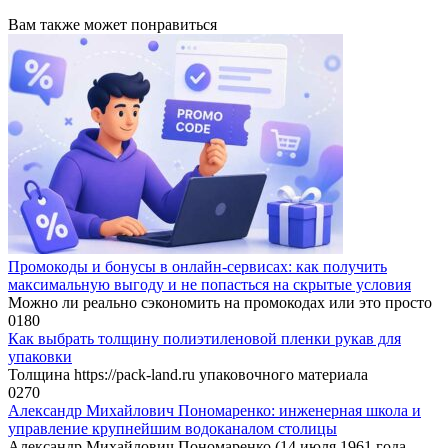
Вам также может понравиться
Промокоды и бонусы в онлайн-сервисах: как получить
максимальную выгоду и не попасться на скрытые условия
Можно ли реально сэкономить на промокодах или это просто
0
180
Как выбрать толщину полиэтиленовой пленки рукав для
упаковки
Толщина https://pack-land.ru упаковочного материала
0
270
Александр Михайлович Пономаренко: инженерная школа и
управление крупнейшим водоканалом столицы
Александр Михайлович Пономаренко (14 июля 1961 года