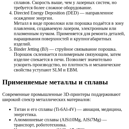
сплавов. Скорость выше, чем у лазерных систем, но
требуется более сложное оборудование.
Directed Energy Deposition (DED) — направленное
осаждение энергии.
Металл в виде проволоки или порошка подаётся в зону
плавления, создаваемую лазером, электронным или
плазменным пучком. Применяется для ремонта деталей,
наращивания поверхностей и крупногабаритных
изделий.
Binder Jetting (BJ) — струйное связывание порошка.
Порошок склеивается полимерным связующим, затем
изделие спекается в печи. Позволяет значительно
ускорить производство, но плотность и механические
свойства уступают SLM и EBM.
Применяемые металлы и сплавы
Современные промышленные 3D-принтеры поддерживают
широкий спектр металлических материалов:
Титан и его сплавы (Ti-6Al-4V) — авиация, медицина,
энергетика.
Алюминиевые сплавы (AlSi10Mg, AlSi7Mg) —
транспорт, робототехника.