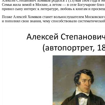
Алексей Степанович Хомяков родился 1 (13) мая 1804 года в
Семья жила зимой в Москве, а летом — в селе Богучарове близ
привил сыну интерес к литературе, любовь к книгам и просве
Позже Алексей Хомяков станет вольнослушателем Московского 
и пополнял свои знания, чему способствовали систематический