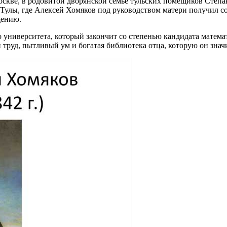
 Москве, в родовитой дворянской семье тульских помещиков Ст
 Тулы, где Алексей Хомяков под руководством матери получил с
щению.
университета, который закончит со степенью кандидата матема
 труд, пытливый ум и богатая библиотека отца, которую он зна