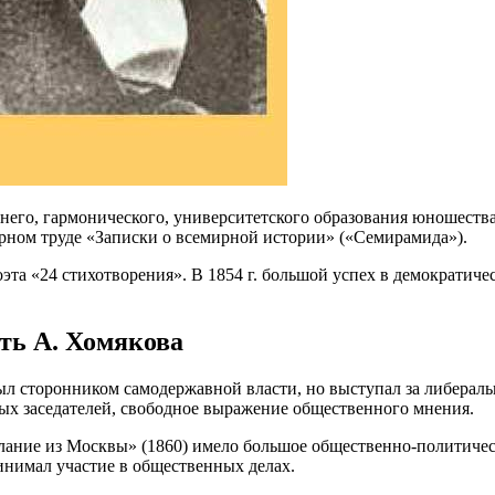
его, гармонического, университетского образования юношества
рном труде «Записки о всемирной истории» («Семирамида»).
та «24 стихотворения». В 1854 г. большой успех в демократиче
ть А. Хомякова
л сторонником самодержавной власти, но выступал за либераль
ных заседателей, свободное выражение общественного мнения.
лание из Москвы» (1860) имело большое общественно-политическ
инимал участие в общественных делах.