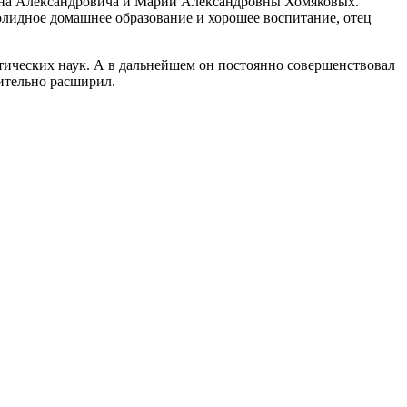
епана Александровича и Марии Александровны Хомяковых.
олидное домашнее образование и хорошее воспитание, отец
тических наук. А в дальнейшем он постоянно совершенствовал
чительно расширил.