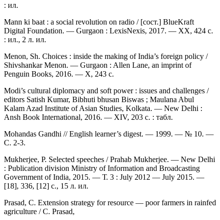
: ил.
Mann ki baat : a social revolution on radio / [сост.] BlueKraft
Digital Foundation. — Gurgaon : LexisNexis, 2017. — XX, 424 c.
: ил., 2 л. ил.
Menon, Sh. Choices : inside the making of India’s foreign policy /
Shivshankar Menon. — Gurgaon : Allen Lane, an imprint of
Penguin Books, 2016. — X, 243 c.
Modi’s cultural diplomacy and soft power : issues and challenges /
editors Satish Kumar, Bibhuti bhusan Biswas ; Maulana Abul
Kalam Azad Institute of Asian Studies, Kolkata. — New Delhi :
Ansh Book International, 2016. — XIV, 203 c. : табл.
Mohandas Gandhi // English learner’s digest. — 1999. — № 10. —
С. 2-3.
Mukherjee, P. Selected speeches / Prahab Mukherjee. — New Delhi
: Publication division Ministry of Information and Broadcasting
Government of India, 2015. — Т. 3 : July 2012 — July 2015. —
[18], 336, [12] c., 15 л. ил.
Prasad, C. Extension strategy for resource — poor farmers in rainfed
agriculture / C. Prasad,