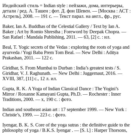
Индийский стиль = Indian style : пейзажи, дома, интерьеры,
детали / ред. А. Ташен ; фот. Д. фон Шевен. — [Москва : АСТ :
Астрель], 2008. — 191 с. — Текст парал. на англ., фр., рус.
Baker, Ian A. Buddhas of the Celestial Gallery / Text by Ian A.
Baker ; Art by Romio Shrestha ; Foreword by Deepak Chopra. —
San Rafael : Mandala Publishing, 2011. — 63, [2] с. : ил.
Beal, T. Yogic secrets of the Vedas : exploring the roots of yoga and
ayurveda / Yogi Baba Prem Tom Beal. — New Delhi : Aditya
Prakashan, 2011. — 122 c.
Giridhar, S. From Mumbai to Durban : India’s greatest tests / S.
Giridhar, V. J. Raghunath. — New Delhi : Juggernaut, 2016. —
XVIII, 387, [11] c., 12 л. ил.
Gupta, R. K. A Yoga of Indian Classical Dance : The Yogini’s
Mirror / Roxanne Kamayani Gupta, Ph.D. — Rochester : Inner
Traditions, 2000. — x, 190 с. : фото.
Indian and southeast asian art : 17 september 1999. — New York :
Christie’s, 1999. — 223 с. : фото.
Iyengar, B. K. S. Core of the yoga sutras : the definitive guide to the
philosophy of yoga / B.K.S. Iyengar . — [S. l.] : Harper Thorsons,