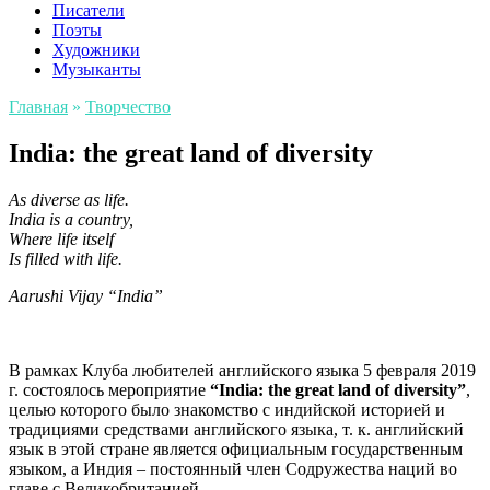
Писатели
Поэты
Художники
Музыканты
Главная
»
Творчество
India: the great land of diversity
As diverse as life.
India is a country,
Where life itself
Is filled with life.
Aarushi Vijay
“India”
В рамках Клуба любителей английского языка 5 февраля 2019
г. состоялось мероприятие
“
India
:
the
great
land
of
diversity
”
,
целью которого было знакомство с индийской историей и
традициями средствами английского языка, т. к. английский
язык в этой стране является официальным государственным
языком, а Индия – постоянный член Содружества наций во
главе с Великобританией.