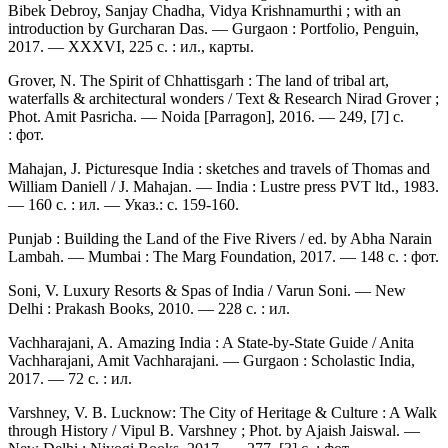
Bibek Debroy, Sanjay Chadha, Vidya Krishnamurthi ; with an
introduction by Gurcharan Das. — Gurgaon : Portfolio, Penguin,
2017. — XXXVI, 225 c. : ил., карты.
Grover, N. The Spirit of Chhattisgarh : The land of tribal art,
waterfalls & architectural wonders / Text & Research Nirad Grover ;
Phot. Amit Pasricha. — Noida [Parragon], 2016. — 249, [7] c.
: фот.
Mahajan, J. Picturesque India : sketches and travels of Thomas and
William Daniell / J. Mahajan. — India : Lustre press PVT ltd., 1983.
— 160 с. : ил. — Указ.: с. 159-160.
Punjab : Building the Land of the Five Rivers / ed. by Abha Narain
Lambah. — Mumbai : The Marg Foundation, 2017. — 148 с. : фот.
Soni, V. Luxury Resorts & Spas of India / Varun Soni. — New
Delhi : Prakash Books, 2010. — 228 c. : ил.
Vachharajani, A. Amazing India : A State-by-State Guide / Anita
Vachharajani, Amit Vachharajani. — Gurgaon : Scholastic India,
2017. — 72 с. : ил.
Varshney, V. B. Lucknow: The City of Heritage & Culture : A Walk
through History / Vipul B. Varshney ; Phot. by Ajaish Jaiswal. —