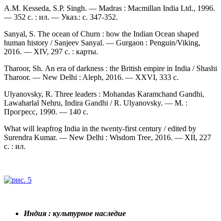
A.M. Kesseda, S.P. Singh. — Madras : Macmillan India Ltd., 1996.
— 352 с. : ил. — Указ.: с. 347-352.
Sanyal, S. The ocean of Сhurn : how the Indian Ocean shaped
human history / Sanjeev Sanyal. — Gurgaon : Penguin/Viking,
2016. — XIV, 297 c. : карты.
Tharoor, Sh. An era of darkness : the British empire in India / Shashi
Tharoor. — New Delhi : Aleph, 2016. — XXVI, 333 c.
Ulyanovsky, R. Three leaders : Mohandas Karamchand Gandhi,
Lawaharlal Nehru, Indira Gandhi / R. Ulyanovsky. — М. :
Прогресс, 1990. — 140 с.
What will leapfrog India in the twenty-first century / edited by
Surendra Kumar. — New Delhi : Wisdom Tree, 2016. — XII, 227
c. : ил.
Индия : культурное наследие