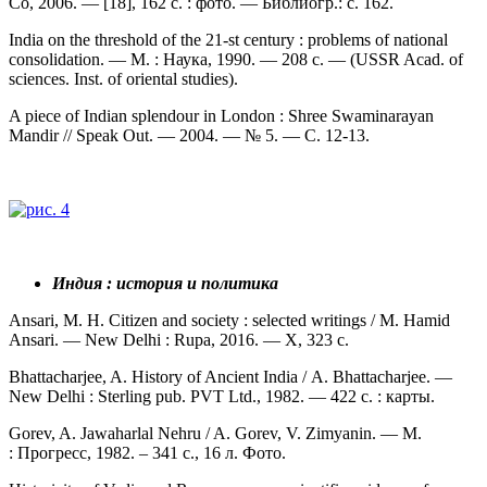
Co, 2006. — [18], 162 с. : фото. — Библиогр.: с. 162.
India on the threshold of the 21-st century : problems of national
consolidation. — М. : Наука, 1990. — 208 с. — (USSR Acad. of
sciences. Inst. of oriental studies).
A piece of Indian splendour in London : Shree Swaminarayan
Mandir // Speak Out. — 2004. — № 5. — С. 12-13.
Индия : история и политика
Ansari, M. H. Citizen and society : selected writings / M. Hamid
Ansari. — New Delhi : Rupa, 2016. — X, 323 c.
Bhattacharjee, A. History of Ancient Indiа / A. Bhattacharjee. —
New Delhi : Sterling pub. PVT Ltd., 1982. — 422 с. : карты.
Gorev, A. Jawaharlal Nehru / A. Gorev, V. Zimyanin. — М.
: Прогресс, 1982. – 341 с., 16 л. Фото.