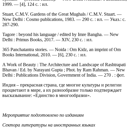
1999. — [4], 124 c. : ил.
Stuart, C.M.V. Gardens of the Great Mughals / C.M.V. Stuart. —
New Delhi : Cosmo publications, 1983. — 290 с. : ил. — Указ.: с.
287-290.
Tagore : beyond his language / edited by Imre Bangha. — New
Delhi : Primus Books, 2017. — XIV, 230 c. : ил.
365 Panchatantra stories. — Noida : Om Kidz, an imprint of Om
Books International, 2010. — [6], 230 c. : ил.
A Work of Beauty : The Architecture and Landscape of Rashtrapati
Bhavan / Ed. by Narayani Gupta ; Phot. by Ram Rahman. — New
Delhi : Publications Division, Government of India. — 270 . : фот.
Индия – прекрасная страна, где многие культуры и религии
процветают в мире, а их разнообразие только подтверждает
высказывание: «Единство в многообразии».
Мероприятие подготовлено по изданиям
Сектора литературы на иностранных языках