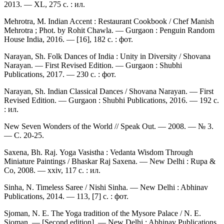
2013. — XL, 275 c. : ил.
Mehrotra, M. Indian Accent : Restaurant Cookbook / Chef Manish
Mehrotra ; Phot. by Rohit Chawla. — Gurgaon : Penguin Random
House India, 2016. — [16], 182 с. : фот.
Narayan, Sh. Folk Dances of India : Unity in Diversity / Shovana
Narayan. — First Revised Edition. — Gurgaon : Shubhi
Publications, 2017. — 230 с. : фот.
Narayan, Sh. Indian Classical Dances / Shovana Narayan. — First
Revised Edition. — Gurgaon : Shubhi Publications, 2016. — 192 с.
: ил.
New Seven Wonders of the World // Speak Out. — 2008. — № 3.
— С. 20-25.
Saxena, Bh. Raj. Yoga Vasistha : Vedanta Wisdom Through
Miniature Paintings / Bhaskar Raj Saxena. — New Delhi : Rupa &
Co, 2008. — xxiv, 117 с. : ил.
Sinha, N. Timeless Saree / Nishi Sinha. — New Delhi : Abhinav
Publications, 2014. — 113, [7] с. : фот.
Sjoman, N. E. The Yoga tradition of the Mysore Palace / N. E.
Sjoman. — [Second edition]. — New Delhi : Abhinav Publications,