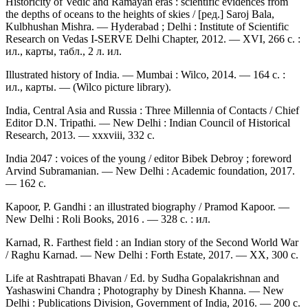
Historicity of Vedic and Ramayan eras : scientific evidences from
the depths of oceans to the heights of skies / [ред.] Saroj Bala,
Kulbhushan Mishra. — Hyderabad ; Delhi : Institute of Scientific
Research on Vedas I-SERVE Delhi Chapter, 2012. — XVI, 266 c. :
ил., карты, табл., 2 л. ил.
Illustrated history of India. — Mumbai : Wilco, 2014. — 164 c. :
ил., карты. — (Wilco picture library).
India, Central Asia and Russia : Three Millennia of Contacts / Chief
Editor D.N. Tripathi. — New Delhi : Indian Council of Historical
Research, 2013. — xxxviii, 332 с.
India 2047 : voices of the young / editor Bibek Debroy ; foreword
Arvind Subramanian. — New Delhi : Academic foundation, 2017.
— 162 c.
Kapoor, P. Gandhi : an illustrated biography / Pramod Kapoor. —
New Delhi : Roli Books, 2016 . — 328 c. : ил.
Karnad, R. Farthest field : an Indian story of the Second World War
/ Raghu Karnad. — New Delhi : Forth Estate, 2017. — XX, 300 c.
Life at Rashtrapati Bhavan / Ed. by Sudha Gopalakrishnan and
Yashaswini Chandra ; Photography by Dinesh Khanna. — New
Delhi : Publications Division, Government of India, 2016. — 200 с.