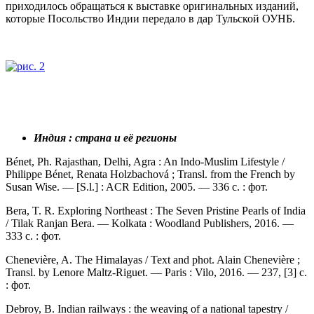
приходилось обращаться к выставке оригинальных изданий,
которые Посольство Индии передало в дар Тульской ОУНБ.
Индия : страна и её регионы
Bénet, Ph. Rajasthan, Delhi, Agra : An Indo-Muslim Lifestyle /
Philippe Bénet, Renata Holzbachová ; Transl. from the French by
Susan Wise. — [S.l.] : ACR Edition, 2005. — 336 с. : фот.
Bera, T. R. Exploring Northeast : The Seven Pristine Pearls of India
/ Tilak Ranjan Bera. — Kolkata : Woodland Publishers, 2016. —
333 с. : фот.
Chenevière, A. The Himalayas / Text and phot. Alain Chenevière ;
Transl. by Lenore Maltz-Riguet. — Paris : Vilo, 2016. — 237, [3] с.
: фот.
Debroy, B. Indian railways : the weaving of a national tapestry /