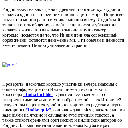
Индия известна как страна с древней и богатой культурой и
является одной из старейших цивилизаций в мире. Индийское
искусство многогранно и уникально по-своему. Индийский
этикет и стиль общения, семейные ценности и убеждения
являются жизненно важными компонентами культуры,
которые, несмотря на то, что Индия приняла современный
образ жизни, остаются неизменными. Эти обычаи и ценности
вместе делают Индию уникальной страной.
Проверить, насколько хорошо участники вечера знакомы с
общей информацией об Индии, помог тематический
кроссворд
“
India fact file”
. Дальнейшее знакомство с
историческими вехами и многообразием обычаев Индии, её
искусством и архитектурой происходило посредством игры-
викторины
“
India: quiz”
, сопровождавшейся увлекательными
заданиями на чтение и слушание аутентичных текстов, а
также стихотворениями британских и индийских авторов об
Индии. Для выполнения заданий членам Клуба не раз