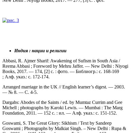
New Delhi : Niyogi Books, 2017. — 277, [3] с. : фот.
Индия : нации и религии
Abbasi, R. Ajmer Sharif: Awakening of Sufism in South Asia /
Reema Abbasi ; Foreword by Mehru Jaffer. — New Delhi : Niyogi
Books, 2017. — 174, [2] с. : фото. — Библиогр.: с. 168-169
; Алф. указ.: с. 172-174.
Arranged marriage in the UK // English learner’s digest. — 2003.
— № 8. — С. 4-5.
Dargahs: Abodes of the Saints / ed. by Mumtaz Currim and Gee
Michell ; photographs by Karoki Lewis. — Mumbai : The Marg
Foundation, 2011. — 152 с. : ил. — Алф. указ.: с. 151-152.
Goswami, S. The Great Glory: Sikhism / Text by Sandeep
Goswami ; Photographs by Malkiat Singh. – New Delhi : Rupa &