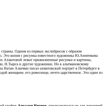
 страны. Одним из первых экслибрисов с образом
. Это копия с рисунка известного художника Ю.Анненкова
нных Ахматовой лежат прижизненные рисунки и картины,
, Н.Тырса и другие художники. Но к альтмановскому
ва Натан Альтман писал ахматовский портрет в Петербурге в
одой женщине, его ровеснице, нечто царственное. Это один из
кий график
Аполлон Чернов
, предназначался он для домашней