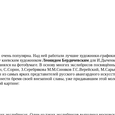
 очень популярна. Над ней работали лучшие художники-графики
ду киевским художником
Леонидом Бердичевским
для И.Дыченко
транялся на фотобумаге. В основу многих экслибрисов посвящё
 С.Сорин, З.Серебрякова М.М.Синяков Г.С.Верейский, М.Сарьян
 из самых ярких представителей русского авангардного искусст
 нести бремя своей внезапной славы, уже придававшим этой мол
ой картине:
ких экслибрисах. Один из таких экслибрисов выполнил московс