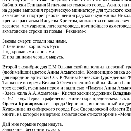
библиотеки Геннадия Игнатова из томского города Асино, на 
на дереве выполнил графическую миниатюру для тульского кол
ахматовский портрет работы ленинградского художника Никол
креста с распятым Иисусом Христом, множества горящих свеч 
эссеиста, мемуариста, литературоведа, крупнейшего ахматове
ахматовские строки из поэмы «Реквием»:
Звезды смерти стояли над нами,
И безвинная корчилась Русь
Под кровавыми сапогами
И под шинами черных марусь.
Второй экслибрис для Е.М.Ольшанской выполнил киевский г
(любимейший цветок Анны Ахматовой). Композицию знака доп
для народной артистки СССР Фаины Раневской (урождённая Фан
Ташкенте во время Великой Отечественной войны. Фаина Ранев
трех свечей, гусиным пером и надписью «Памяти Анны Ахмат
«Здесь жила А.А.Ахматова». Кисловодский художник
Владим
в 1921 году. Первая графическая миниатюра предназначалась 
Ореста Криворучко
из города Черновцы, выполненный им для
Художница из сибирского города Реж Свердловской области
Е
книги, на которой начертано ахматовское стихотворение «Моли
Дай мне горькие годы недуга,
Задыханья, бессонницу, жар,