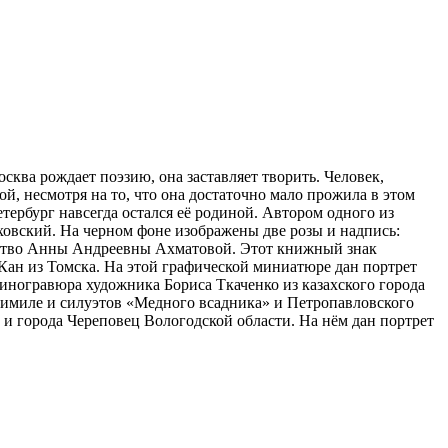
сква рождает поэзию, она заставляет творить. Человек,
й, несмотря на то, что она достаточно мало прожила в этом
етербург навсегда остался её родиной. Автором одного из
овский. На черном фоне изображены две розы и надпись:
чество Анны Андреевны Ахматовой. Этот книжный знак
ан из Томска. На этой графической миниатюре дан портрет
иногравюра художника Бориса Ткаченко из казахского города
ксимиле и силуэтов «Медного всадника» и Петропавловского
 города Череповец Вологодской области. На нём дан портрет