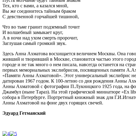
Пусть молчанье будет тайным знаком
Тех, кто с вами, а казался мной,
Вы же соединитесь тайным браком
С девственной горчайшей тишиной,
Что во тьме гранит подземный точит
И волшебный замыкает круг,
А в ночи над ухом смерть пророчит,
Заглушая самый громкий звук.
Здесь Анна Ахматова восхищается величием Москвы. Она говорит
живший и творивший в Москве, становится частью этого города
городе и не так много о нем писала, навсегда останется на стр
первых мемориальных экслибрисов, посвященных памяти А.Ахм
«Памяти Анны Ахматовой». Этот универсальный экслибрис не 
датирован 1967 годом. К 100-летию со дня рождения Анны Ах
Анны Ахматовой с фотографии П.Лукницкого 1925 года, на фон
Джамбул (ныне Тараз). На этой графической миниатюре «Ex li
собора в Петербурге. Портретный книжный знак для Г.И.Игна
Анны Ахматовой на фоне двух горящих свечей.
Эдуард Гетманский