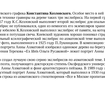
евского графика
Константина Козловского.
Особое место в ней
ехнике гравюры на дереве таких три экслибриса. На первой г
67 году К.С.Козловский выполняет второй экслибрис для опальн
брис не публиковался, один из немногих его экземпляров храни
 юбилею К.Козловский выполнил экслибрис её памяти, на котор
лния и потухшая свеча. Киевский художник хорошо понимал стра
тельный ксилографический экслибрис по ахматовской теме выпо
 фото, выполненного в 1925 году П.Лукницким. В композицию 
портрета Анны Ахматовой изобразил одинокое дерево на берегу
ения Терехова «Ex libris Ольги Русаковой» лежит портрет Анн
в создал лучшую свою серию экслибрисов по ахматовской теме. 
поэта, получающего докторскую степень Оксфордского универси
т Анны Ахматовой и фоне архитектурного пейзажа. В 1989 году
луэтный портрет Анны Ахматовой, который выполнил в 1930 год
 строка из ахматовского стихотворения «Все в Москве пропитан