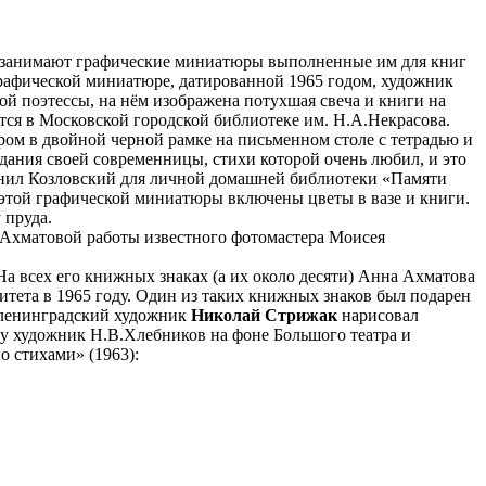
 занимают графические миниатюры выполненные им для книг
рафической миниатюре, датированной 1965 годом, художник
ой поэтессы, на нём изображена потухшая свеча и книги на
тся в Московской городской библиотеке им. Н.А.Некрасова.
ом в двойной черной рамке на письменном столе с тетрадью и
дания своей современницы, стихи которой очень любил, и это
лнил Козловский для личной домашней библиотеки «Памяти
этой графической миниатюры включены цветы в вазе и книги.
 пруда.
ы Ахматовой работы известного фотомастера Моисея
На всех его книжных знаках (а их около десяти) Анна Ахматова
тета в 1965 году. Один из таких книжных знаков был подарен
 ленинградский художник
Николай Стрижак
нарисовал
у художник Н.В.Хлебников на фоне Большого театра и
о стихами» (1963):