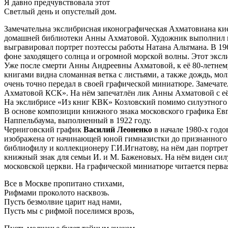
Я давно предчувствовала этот
Светлый день и опустелый дом.
Замечательна экслибрисная иконографическая Ахматовиана ки
домашней библиотеки Анны Ахматовой. Художник выполнил в т
выгравировал портрет поэтессы работы Натана Альтмана. В 19
фоне заходящего солнца и огромной морской волны. Этот эксли
Уже после смерти Анны Андреевны Ахматовой, к её 80-летнему
книгами видна сломанная ветка с листьями, а также дождь, мо
очень точно передал в своей графической миниатюре. Замеча
Ахматовой КСК». На нём запечатлён лик Анны Ахматовой с её
На экслибрисе «Из книг КВК» Козловский помимо силуэтного 
В основе композиции книжного знака московского графика Евг
Наппельбаума, выполненный в 1922 году.
Черниговский график
Василий Леоненко
в начале 1980-х годо
изображена от начинающей юной гимназистки до признанного 
библиофилу и коллекционеру Г.И.Игнатову, на нём дан портре
книжный знак для семьи И. и М. Баженовых. На нём виден си
московской церкви. На графической миниатюре читается первая
Все в Москве пропитано стихами,
Рифмами проколото насквозь.
Пусть безмолвие царит над нами,
Пусть мы с рифмой поселимся врозь,