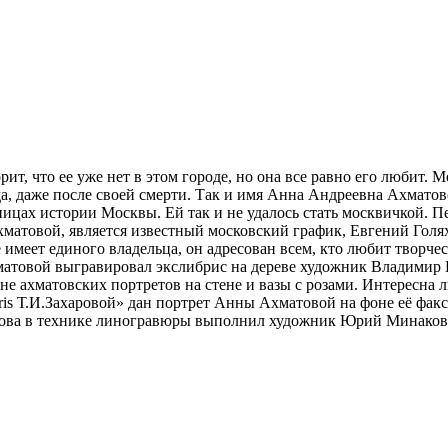
, что ее уже нет в этом городе, но она все равно его любит. Мо
, даже после своей смерти. Так и имя Анна Андреевна Ахматово
аницах истории Москвы. Ей так и не удалось стать москвичкой. П
атовой, является известный московский график, Евгений Голях
имеет единого владельца, он адресован всем, кто любит твор
матовой выгравировал экслибрис на дереве художник Владимир К
е ахматовских портретов на стене и вазы с розами. Интересна л
bris Т.И.Захаровой» дан портрет Анны Ахматовой на фоне её фа
това в технике линогравюры выполнил художник Юрий Минаков и