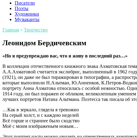
Писатели
Поэты
Художники
Музыканты
Главная
»
Творчество
Леонидом Бердичевским
«Но я предупреждаю вас, что я живу в последний раз…»
В коллекции отечественного книжного знака Ахматовская тема
А.А.Ахматовой считается экслибрис, выполненный в 1962 го
(1921), он даже не был тиражирован в типографии, а распрос
которые выполнили Н.Альтман, Ю.Анненков, К.Петров-Водкин,
портрету Анна Ахматова относилась с особой нежностью. Один
1914 году, он был поражен ее обликом, великолепным умением
лучших портретов Натана Альтмана. Поэтесса так писала об эт
…Как в зеркало, глядела я тревожно
На серый холст, и с каждою неделей
Всё горше и страннее было сходство
Моё с моим изображеньем новым…
Этот портрет часто можно увидеть на отечественных ахматовс