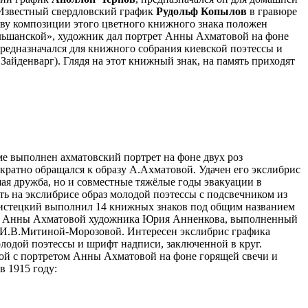
. Известный свердловский график
Рудольф Копылов
в гравюре
ову композиции этого цветного книжного знака положен
Ольшанской», художник дал портрет Анны Ахматовой на фоне
редназначался для книжного собрания киевской поэтессы и
айденварг). Глядя на этот книжный знак, на память приходят
ме выполнен ахматовский портрет на фоне двух роз
атно обращался к образу А.Ахматовой. Удачен его экслибрис
ая дружба, но и совместные тяжёлые годы эвакуации в
ь на экслибрисе образ молодой поэтессы с подсвечником из
Мистецкий выполнил 14 книжных знаков под общим названием
ет Анны Ахматовой художника Юрия Анненкова, выполненный
ия И.В.Митиной-Морозовой. Интересен экслибрис графика
одой поэтессы и шрифт надписи, заключенной в круг.
ой с портретом Анны Ахматовой на фоне горящей свечи и
в 1915 году: