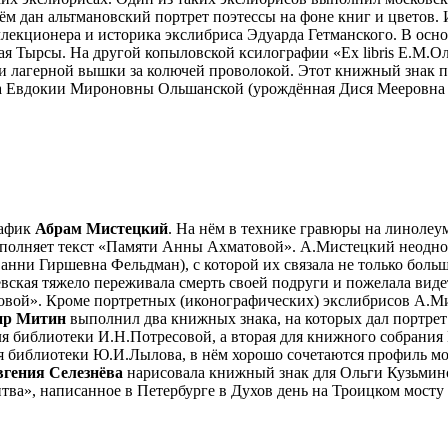
нём дан альтмановский портрет поэтессы на фоне книг и цветов
лекционера и историка экслибриса Эдуарда Гетманского. В осн
ая Тырсы. На другой копыловской ксилографии «Ex libris Е.М.
и лагерной вышки за колючей проволокой. Этот книжный знак п
да Евдокии Мироновны Ольшанской (урождённая Дися Мееровна З
рафик
Абрам Мистецкий
. На нём в технике гравюры на линолеу
олняет текст «Памяти Анны Ахматовой». А.Мистецкий неоднокр
ни Гиршевна Фельдман), с которой их связала не только больш
ская тяжело переживала смерть своей подруги и пожелала видет
овой». Кроме портретных (иконографических) экслибрисов А.
ир Митин
выполнил два книжных знака, на которых дал портр
для библиотеки И.Н.Потресовой, а вторая для книжного собран
 библиотеки Ю.И.Лылова, в нём хорошо сочетаются профиль мол
вгения Селезнёва
нарисовала книжный знак для Ольги Кузьмин
тва», написанное в Петербурге в Духов день на Троицком мосту 