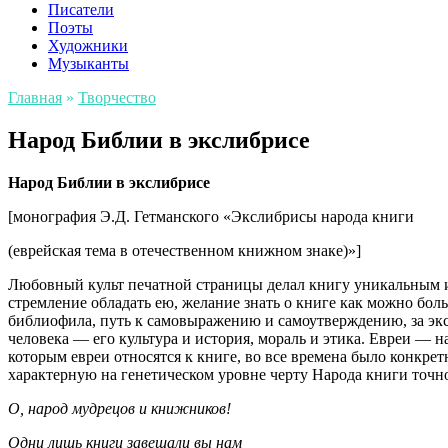
Писатели
Поэты
Художники
Музыканты
Главная
»
Творчество
Народ Библии в экслибрисе
Народ Библии в экслибрисе
[монография Э.Д. Гетманского «Экслибрисы народа книги
(еврейская тема в отечественном книжном знаке)»]
Любовный культ печатной страницы делал книгу уникальным и
стремление обладать ею, желание знать о книге как можно бол
библиофила, путь к самовыражению и самоутверждению, за эксл
человека — его культура и история, мораль и этика. Евреи — 
которым евреи относятся к книге, во все времена было конкре
характерную на генетическом уровне черту Народа книги точн
О, народ мудрецов и книжников!
Одни лишь книги завещали вы нам