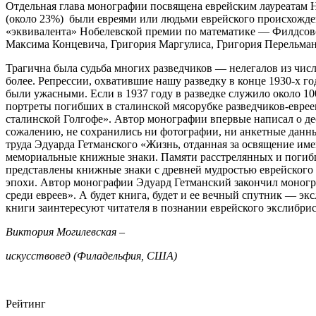
Отдельная глава монографии посвящена еврейским лауреатам
(около 23%) были евреями или людьми еврейского происхождени
«эквивалента» Нобелевской премии по математике — Филдсов
Максима Концевича, Григория Маргулиса, Григория Перельман
Трагична была судьба многих разведчиков — нелегалов из числа
более. Репрессии, охватившие нашу разведку в конце 1930-х г
были ужасными. Если в 1937 году в разведке служило около 10
портреты погибших в сталинской мясорубке разведчиков-евреев
сталинской Голгофе». Автор монографии впервые написал о де
сожалению, не сохранились ни фотографии, ни анкетные данные
труда Эдуарда Гетманского «Жизнь, отданная за освящение и
мемориальные книжные знаки. Памяти расстрелянных и погибш
представлены книжные знаки с древней мудростью еврейского 
эпохи. Автор монографии Эдуард Гетманский закончил моногр
среди евреев». А будет книга, будет и ее вечный спутник — экс
книги заинтересуют читателя в познании еврейского экслибрис
Виктория Могилевская –
искусствовед (Филадельфия, США)
Рейтинг