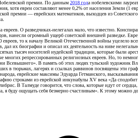
 Нобелевской премии. По данным
2018 год
а
нобелевскими лауреата
я, хотя евреи составляют менее 0,2% от населения Земли (1 ев
ской премии — еврейских математиков, выходцев из Советског
а.
 евреев. О разведчиках-нелегалах мало, что известно. Конспирац
одов, нанесли огромный ущерб советской внешней разведке. Евр
0 евреев, то к началу Великой Отечественной войны уцелело вс
, дал их биографии и описал их деятельность на ниве нелегальн
сятках тысяч носителей иудейской традиции, которые были арес
 многих репрессированных религиозных евреев. Но, то немногое
мени Всевышнего». В память об этих людях тульский художник В
их в тюрьмах, лагерях и ссылках раввинов посвящены эти гра
народа, еврейские максимы Эдуарда Гетманского, высказывания
афию строками из еврейской инкунабулы XV века «Да сподобит 
либрис. В Талмуде говорится, что слова, которые идут от сердца,
а, я буду ощущать себя безмерно счастливым». К этому можно д