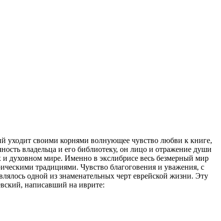
й уходит своими корнями волнующее чувство любви к книге,
ность владельца и его библиотеку, он лицо и отражение души
ах и духовном мире. Именно в экслибрисе весь безмерный мир
рическими традициями. Чувство благоговения и уважения, с
влялось одной из знаменательных черт еврейской жизни. Эту
вский, написавший на иврите: