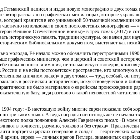
рд Гетманский написал и издал новую монографию в двух томах
оте автор рассказал о графических миниатюрах, которые украша
ла, который хранится в его уникальной 50-тысячной коллекции к
 частично использовал в своих постсоветских монографиях — «Э
герои Великой Отечественной войны)» в трёх томах (2017) и сот
ать историческую память, традиции культуры, он важен для науки
ь историческим библиофильским документом, выступает как нек
льно молодая, Её начало можно обозначить перестроечными 199
ольше графических миниатюр, чем в царский и советский историч
 себе повышенного внимания, не только искусствоведов, книгове
России и на всём постсоветском пространстве, кто вплотную в п
ственном книжном знаке)» в двух томах — труд особый, он потре
жилось в российской исторической, искусствоведческой и библио
практически не было материалов о еврейском происхождении ряд
азательную базу, ведя разговор о такой неизвестной читателю т
а в 1904 году: «В настоящую войну многие евреи показали себя
 по три таких знака. А ведь награды сии отнюдь же не начальс
ехотного полка полковник Алексей Гавриленко писал: «В моем п
олняют в точности, разумно, толково и без страха». Практичес
найти портреты царских генералов и солдат — георгиевских кав
 армии, евреев — личных врагов Гитлера, знаменитых еврейских