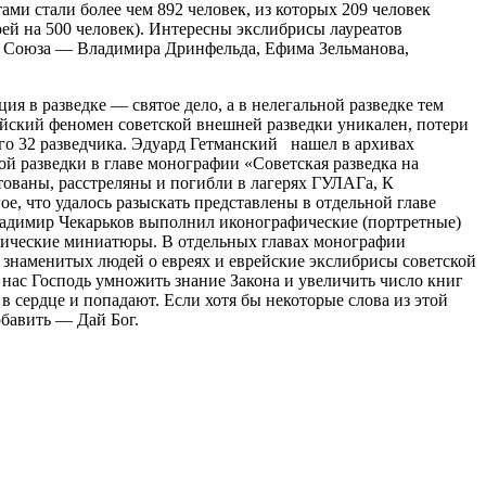
ми стали более чем 892 человек, из которых 209 человек
рей на 500 человек). Интересны экслибрисы лауреатов
о Союза — Владимира Дринфельда, Ефима Зельманова,
ия в разведке — святое дело, а в нелегальной разведке тем
ейский феномен советской внешней разведки уникален, потери
его 32 разведчика. Эдуард Гетманский нашел в архивах
ой разведки в главе монографии «Советская разведка на
тованы, расстреляны и погибли в лагерях ГУЛАГа, К
, что удалось разыскать представлены в отдельной главе
ладимир Чекарьков выполнил иконографические (портретные)
фические миниатюры. В отдельных главах монографии
 знаменитых людей о евреях и еврейские экслибрисы советской
нас Господь умножить знание Закона и увеличить число книг
 в сердце и попадают. Если хотя бы некоторые слова из этой
обавить — Дай Бог.