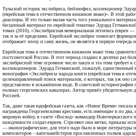
Тульский историк экслибриса, библиофил, коллекционер Эдуа
(еврейская тема в отечественном книжном знаке)». В этой раб
диаспоры. И это только малая часть того уникального материа
бесценный материал по еврейской тематике Эдуард Гетманский
томах (2010), «Экслибрисная мемориальная летопись (евреи — 
так и за её пределами. Еврейский экслибрис помогает формиров
отображает эпоху и саму жизнь, он является в первую очеред
Еврейская тема в отечественном книжном знаке тема сравните
постсоветской России. В этот период создано в десятки раз б
экслибрисной теме огромное число лакун и эта тема требует к
коллекционеров. Эдуард Гетманский, пожалуй, единственный в 
монография «Экслибрисы народа книги (еврейская тема в отече
целенаправленный поиск материалов, о которых, так уж оно сло
представлено в искажённом виде. В советской историографии 
полных георгиевских кавалерах. Автор привёл убедительную док
Россией.
Так, даже такая юдофобская газета, как «Новое Время» писал
награждены Георгиевскими крестами, есть имеющие и по два, и
мировую войну, в газете «Восход» командир Новочеркасского п
находчивости солдат-евреев. Стреляют они метко, приказы исп
— иконографические, для этого надо было в море литературы 
композиторов – капельмейстеров прославленных полков царской