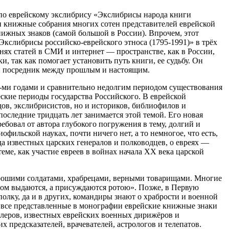
 по еврейскому экслибрису «Экслибрисы народа книги
ли книжные собрания многих сотен представителей еврейской
нижных знаков (самой большой в России). Впрочем, этот
кслибрисы российско-еврейского этноса (1795-1991)» в трёх
нях статей в СМИ и интернет — пространстве, как в России,
, так как помогает установить путь книги, ее судьбу. Он
ий посредник между прошлым и настоящим.
0-ми годами и сравнительно недолгим периодом существования
еские периоды государства Российского. В еврейской
дов, экслибрисистов, но и историков, библиофилов и
оследние тридцать лет занимается этой темой. Его новая
бовал от автора глубокого погружения в тему, долгий и
фильской науках, почти ничего нет, а то немногое, что есть,
а известных царских генералов и полководцев, о евреях —
еме, как участие евреев в войнах начала ХХ века царской
 хорошими солдатами, храбрецами, верными товарищами. Многие
твом выдаются, а присуждаются ротою». Позже, в Первую
олку, да и в других, командиры знают о храбрости и военной
ки все представленные в монографии еврейские книжные знаки
алеров, известных еврейских военных дирижёров и
 предсказателей, врачевателей, астрологов и телепатов.