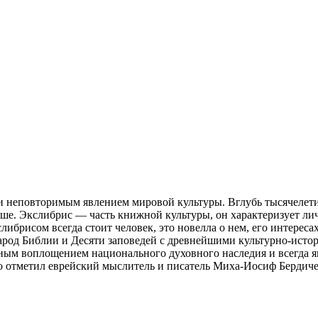
 неповторимым явлением мировой культуры. Вглубь тысячелети
ьше. Экслибрис — часть книжной культуры, он характеризует лич
ибрисом всегда стоит человек, это новелла о нем, его интерес
народ Библии и Десяти заповедей с древнейшими культурно-исто
тным воплощением национального духовного наследия и всегда я
о отметил еврейский мыслитель и писатель Миха-Иосиф Бердиче