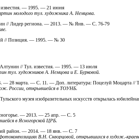
. известия. — 1995. — 21 июня
артин молодого тул. художника А. Немцова.
ин // Лидер региона. — 2013. — № Янв. — С. 76-79
ве.
ий // Позиция. — 1995. — № 30
 Алтунин // Тул. известия. — 1995. — 13 июля
ин тул. художников А. Немцова и Е. Бурковой.
3. — 28 марта. — С. 11. — Доп. литература: Поцелуй Моцарта // Т
дож. России, открывшейся в ТОУНБ.
е Тульского музея изобразительных искусств открылась юбилейна
сногорье. — 2013. — 25 апр. — С. 5
вшейся в Ясногорской ЦРБ.
кий район. — 2014. — 18 янв. — С. 7
отокомпозициях В.Н. Скворцовой, открывшихся в худож.-краевед