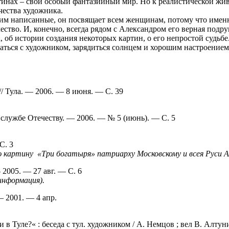
тинах – свой особый фантазийный мир. Но к реалистической жи
чества художника.
, им написанные, он посвящает всем женщинам, потому что име
чество. И, конечно, всегда рядом с Александром его верная под
, об истории создания некоторых картин, о его непростой судьбе
ться с художником, зарядиться солнцем и хорошим настроение
// Тула. — 2006. — 8 июня. — С. 39
а службе Отечеству. — 2006. — № 5 (июнь). — С. 5
С. 3
картину «Три богатыря» патриарху Московскому и всея Руси Але
 2005. — 27 авг. — С. 6
информация).
— 2001. — 4 апр.
в Туле?« : беседа с тул. художником / А. Немцов ; вел В. Алтуни