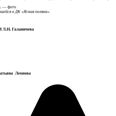
). — фото
шейся в ДК «Ясная поляна».
И Л.Н. Галаничева
 Леонова