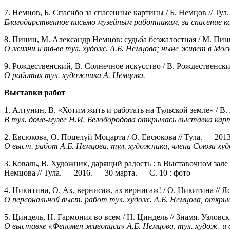
7. Немцов, Б. Спасибо за спасенные картины / Б. Немцов // Тул
Благодарственное письмо музейным работникам, за спасение к
8. Пинин, М. Александр Немцов: судьба безжалостная / М. Пин
О жизни и тв-ве тул. худож. А.Б. Немцова; ныне живет в Моск
9. Рождественский, В. Солнечное искусство / В. Рождественск
О работах тул. художника А. Немцова.
Выставки работ
1. Алтунин, В. «Хотим жить и работать на Тульской земле» / В.
В тул. доме-музее Н.И. Белобородова открылась выставка карт
2. Евсюкова, О. Поцелуй Моцарта / О. Евсюкова // Тула. — 201
О выст. работ А.Б. Немцова, тул. художника, члена Союза ху
3. Коваль, В. Художник, дарящий радость : в Выставочном зал
Немцова // Тула. — 2016. — 30 марта. — С. 10 : фото
4. Никитина, О. Ах, вернисаж, ах вернисаж! / О. Никитина // Я
О персональной выст. работ тул. худож. А.Б. Немцова, откры
5. Циндель, Н. Гармония во всем / Н. Циндель // Знамя. Узловс
О выставке «Феномен живописи» А.Б. Немцова, тул. худож. и ф