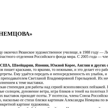
 НЕМЦОВА»
оду окончил Рязанское художественное училище, в 1988 году —
областного отделения Российского фонда мира. С 2005 года — ч
 США, Швейцарии, Японии, Южной Корее, Англии и других с
 пишет красками, то яркими, то нежными, и это делает его ра
треты. Ему удаётся передать и непосредсвенность их улыбок, 
 преподавателем Светланой Владимировной Горельцевой. Их не
лнением к теме выставки.
ая стипендия для работы над серией яснополянских пейзажей. 
ые солнцем, дуновение ветра, игра бликов и теней на полотнах
ых выставок приходят поэты. У поэтессы, члена Союза Российск
о, насколько ее стихи близки картинам Александра Немцова по
онкретной картине художника.