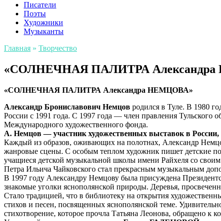
Писатели
Поэты
Художники
Музыканты
Главная
»
Творчество
«СОЛНЕЧНАЯ ПАЛИТРА Александра
«СОЛНЕЧНАЯ ПАЛИТРА Александра НЕМЦОВА»
Александр Брониславович Немцов
родился в Туле. В 1980 г
России с 1991 года. С 1997 года — член правления Тульского 
Международного художественного фонда.
А. Немцов — участник художественных выставок в России,
Каждый из образов, оживающих на полотнах, Александр Немцов
жанровые сцены. С особым теплом художник пишет детские пор
учащиеся детской музыкальной школы имени Райхеля со своим
Петра Ильича Чайковского стал прекрасным музыкальным допо
В 1997 году Александру Немцову была присуждена Президентск
знакомые уголки яснополянской природы. Деревья, просвеченн
Стало традицией, что в библиотеку на открытия художественн
стихов и песен, посвященных яснополянской теме. Удивительн
стихотворение, которое прочла Татьяна Леонова, обращено к к