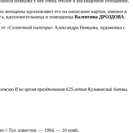
вописи Немцова у нее очень теплое и восхищенное отношение,
нно женщины вдохновляют его на написание картин, именно в
руга, вдохновительница и помощница
Валентина ДРОЗДОВА
,
.
м от «Солнечной палитры» Александра Немцова, художника с
ксию II во время празднования 625-летия Куликовской битвы.
н // Тул. известия. — 1994. — 16 нояб.