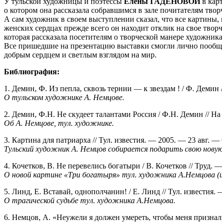
У тульской художницы и поэтессы
Елены ГАДЕНОВОЙ
в кар
о котором она рассказала собравшимся в зале почитателям твор
А сам художник в своем выступлении сказал, что все картины
женских сердцах прежде всего он находит отклик на свое твор
которая рассказала посетителям о творческой манере художника
Все пришедшие на презентацию выставки смогли лично пообща
добрым сердцем и светлым взглядом на мир.
Библиография:
1. Демин, Ф. Из пепла, сквозь тернии — к звездам ! / Ф. Демин 
О тульском художнике А. Немцове.
2. Демин, Ф.Н. Не скудеет талантами Россия / Ф.Н. Демин // Н
Об А. Немцове, тул. художнике.
3. Картина для патриарха // Тул. известия. — 2005. — 23 авг. — 
Тульский художник А. Немцов собирается подарить свою новую 
4. Кочетков, В. Не перевелись богатыри / В. Кочетков // Труд. —
О новой картине «Три богатыря» тул. художника А.Немцова (
5. Линд, Е. Вставай, однополчанин! / Е. Линд // Тул. известия. 
О трагической судьбе тул. художника А.Немцова.
6. Немцов, А. «Неужели я должен умереть, чтобы меня признали 