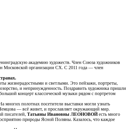
 Ленинградскую академию художеств. Член Союза художников
лен Московской организации СХ. С 2011 года — член
транах.
боты жизнерадостными и светлыми. Это пейзажи, портреты,
и озорство, и непринужденность. Поздравить художника пришли
большой концерт классической музыки рядом с портретом
На многих полотнах посетители выставки могли узнать
 Немцова — всё живет, и прославляет окружающий мир.
ий писателей,
Татьяны Ивановны ЛЕОНОВОЙ
есть много
 восприятию природы Ясной Поляны. Казалось, что каждое