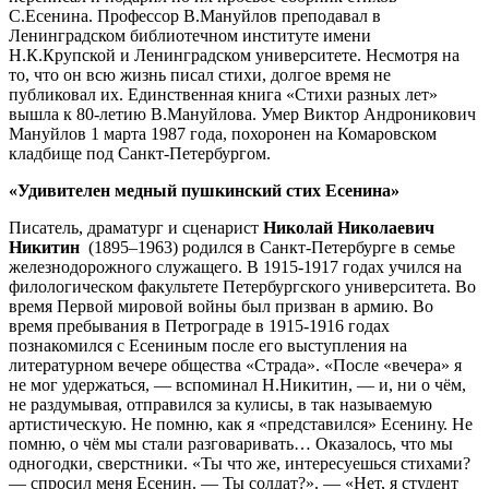
С.Есенина. Профессор В.Мануйлов преподавал в
Ленинградском библиотечном институте имени
Н.К.Крупской и Ленинградском университете. Несмотря на
то, что он всю жизнь писал стихи, долгое время не
публиковал их. Единственная книга «Стихи разных лет»
вышла к 80-летию В.Мануйлова. Умер Виктор Андроникович
Мануйлов 1 марта 1987 года, похоронен на Комаровском
кладбище под Санкт-Петербургом.
«Удивителен медный пушкинский стих Есенина»
Писатель, драматург и сценарист
Николай Николаевич
Никитин
(1895–1963) родился в Санкт-Петербурге в семье
железнодорожного служащего. В 1915-1917 годах учился на
филологическом факультете Петербургского университета. Во
время Первой мировой войны был призван в армию. Во
время пребывания в Петрограде в 1915-1916 годах
познакомился с Есениным после его выступления на
литературном вечере общества «Страда». «После «вечера» я
не мог удержаться, — вспоминал Н.Никитин, — и, ни о чём,
не раздумывая, отправился за кулисы, в так называемую
артистическую. Не помню, как я «представился» Есенину. Не
помню, о чём мы стали разговаривать… Оказалось, что мы
одногодки, сверстники. «Ты что же, интересуешься стихами?
— спросил меня Есенин. — Ты солдат?». — «Нет, я студент