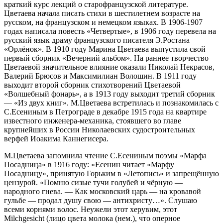
краткий курс лекций о старофранцузской литературе.
Цветаева начала писать стихи в шестилетнем возрасте на
русском, на французском и немецком языках. В 1906-1907
годах написала повесть «Четвертые», в 1906 году перевела на
русский язык драму французского писателя Э.Ростана
«Орлёнок». В 1910 году Марина Цветаева выпустила свой
первый сборник «Вечерний альбом». На раннее творчество
Цветаевой значительное влияние оказали Николай Некрасов,
Валерий Брюсов и Максимилиан Волошин. В 1911 году
выходит второй сборник стихотворений Цветаевой
«Волшебный фонарь», а в 1913 году выходит третий сборник
— «Из двух книг». М.Цветаева встретилась и познакомилась с
С.Есениным в Петрограде в декабре 1915 года на квартире
известного инженера-механика, стоявшего во главе
крупнейших в России Николаевских судостроительных
верфей Иоакима Каннегисера.
М.Цветаева запомнила чтение С.Есениным поэмы «Марфа
Посадница» в 1916 году: «Есенин читает «Марфу
Посадницу», принятую Горьким в «Летопись» и запрещённую
цензурой. «Помню сизые тучи голубей и чёрную —
народного гнева. — Как московский царь — на кровавой
гульбе — продал душу свою — антихристу…». Слушаю
всеми корнями волос. Неужели этот херувим, этот
Milchgesicht (лицо цвета молока (нем.), что оперное