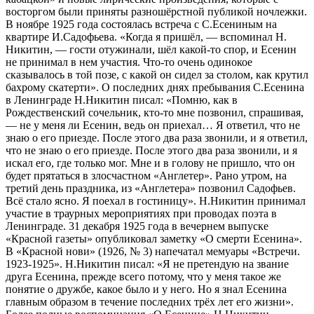
восторгом были приняты разношёрстной публикой ночлежки.
В ноябре 1925 года состоялась встреча с С.Есениным на
квартире И.Садофьева. «Когда я пришёл, — вспоминал Н.
Никитин, — гости отужинали, шёл какой-то спор, и Есенин
не принимал в нем участия. Что-то очень одинокое
сказывалось в той позе, с какой он сидел за столом, как крутил
бахрому скатерти». О последних днях пребывания С.Есенина
в Ленинграде Н.Никитин писал: «Помню, как в
Рождественский сочельник, кто-то мне позвонил, спрашивая,
— не у меня ли Есенин, ведь он приехал… Я ответил, что не
знаю о его приезде. После этого два раза звонили, и я ответил,
что не знаю о его приезде. После этого два раза звонили, и я
искал его, где только мог. Мне и в голову не пришло, что он
будет прятаться в злосчастном «Англетер». Рано утром, на
третий день праздника, из «Англетера» позвонил Садофьев.
Всё стало ясно. Я поехал в гостиницу». Н.Никитин принимал
участие в траурных мероприятиях при проводах поэта в
Ленинграде. 31 декабря 1925 года в вечернем выпуске
«Красной газеты» опубликовал заметку «О смерти Есенина».
В «Красной нови» (1926, № 3) напечатал мемуары «Встречи.
1923-1925». Н.Никитин писал: «Я не претендую на звание
друга Есенина, прежде всего потому, что у меня такое же
понятие о дружбе, какое было и у него. Но я знал Есенина
главным образом в течение последних трёх лет его жизни».