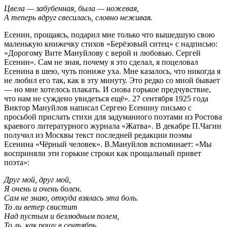
Цвела — забубенная, была — ножевая,
А теперь вдруг свесилась, словно неживая.
Есенин, прощаясь, подарил мне только что вышедшую свою
маленькую книжечку стихов «Берёзовый ситец» с надписью:
«Дорогому Вите Мануйлову с верой и любовью. Сергей
Есенин». Сам не зная, почему я это сделал, я поцеловал
Есенина в шею, чуть пониже уха. Мне казалось, что никогда я
не любил его так, как в эту минуту. Это редко со мной бывает
— но мне хотелось плакать. И снова горькое предчувствие,
что нам не суждено увидеться ещё». 27 сентября 1925 года
Виктор Мануйлов написал Сергею Есенину письмо с
просьбой прислать стихи для задуманного поэтами из Ростова
краевого литературного журнала «Жатва». В декабре П.Чагин
получил из Москвы текст последней редакции поэмы
Есенина «Чёрный человек». В.Мануйлов вспоминает: «Мы
восприняли эти горькие строки как прощальный привет
поэта»:
Друг мой, друг мой,
Я очень и очень болен.
Сам не знаю, откуда взялась эта боль.
То ли ветер свистит
Над пустым и безлюдным полем,
То ль, как рощу в сентябрь,