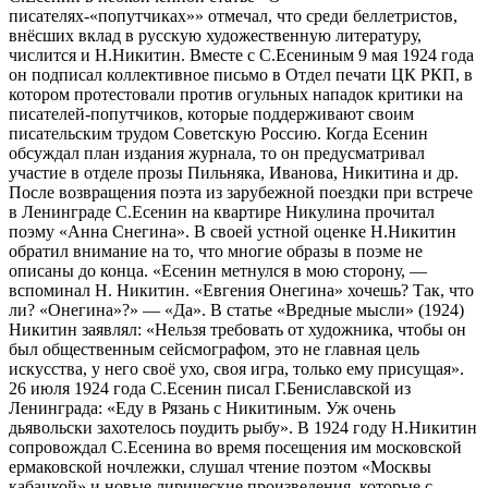
писателях-«попутчиках»» отмечал, что среди беллетристов,
внёсших вклад в русскую художественную литературу,
числится и Н.Никитин. Вместе с С.Есениным 9 мая 1924 года
он подписал коллективное письмо в Отдел печати ЦК РКП, в
котором протестовали против огульных нападок критики на
писателей-попутчиков, которые поддерживают своим
писательским трудом Советскую Россию. Когда Есенин
обсуждал план издания журнала, то он предусматривал
участие в отделе прозы Пильняка, Иванова, Никитина и др.
После возвращения поэта из зарубежной поездки при встрече
в Ленинграде С.Есенин на квартире Никулина прочитал
поэму «Анна Снегина». В своей устной оценке Н.Никитин
обратил внимание на то, что многие образы в поэме не
описаны до конца. «Есенин метнулся в мою сторону, —
вспоминал Н. Никитин. «Евгения Онегина» хочешь? Так, что
ли? «Онегина»?» — «Да». В статье «Вредные мысли» (1924)
Никитин заявлял: «Нельзя требовать от художника, чтобы он
был общественным сейсмографом, это не главная цель
искусства, у него своё ухо, своя игра, только ему присущая».
26 июля 1924 года С.Есенин писал Г.Бениславской из
Ленинграда: «Еду в Рязань с Никитиным. Уж очень
дьявольски захотелось поудить рыбу». В 1924 году Н.Никитин
сопровождал С.Есенина во время посещения им московской
ермаковской ночлежки, слушал чтение поэтом «Москвы
кабацкой» и новые лирические произведения, которые с