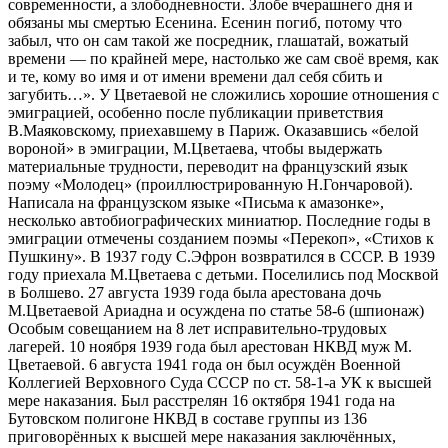
современности, а злободневности. Злобе вчерашнего дня и
обязаны мы смертью Есенина. Есенин погиб, потому что
забыл, что он сам такой же посредник, глашатай, вожатый
времени — по крайней мере, настолько же сам своё время, как
и те, кому во имя и от имени времени дал себя сбить и
загубить…». У Цветаевой не сложились хорошие отношения с
эмиграцией, особенно после публикации приветствия
В.Маяковскому, приехавшему в Париж. Оказавшись «белой
вороной» в эмиграции, М.Цветаева, чтобы выдержать
материальные трудности, переводит на французский язык
поэму «Молодец» (проиллюстрированную Н.Гончаровой).
Написала на французском языке «Письма к амазонке»,
несколько автобиографических миниатюр. Последние годы в
эмиграции отмечены созданием поэмы «Перекоп», «Стихов к
Пушкину». В 1937 году С.Эфрон возвратился в СССР. В 1939
году приехала М.Цветаева с детьми. Поселились под Москвой
в Болшево. 27 августа 1939 года была арестована дочь
М.Цветаевой Ариадна и осуждена по статье 58-6 (шпионаж)
Особым совещанием на 8 лет исправительно-трудовых
лагерей. 10 ноября 1939 года был арестован НКВД муж М.
Цветаевой. 6 августа 1941 года он был осуждён Военной
Коллегией Верховного Суда СССР по ст. 58-1-а УК к высшей
мере наказания. Был расстрелян 16 октября 1941 года на
Бутовском полигоне НКВД в составе группы из 136
приговорённых к высшей мере наказания заключённых,