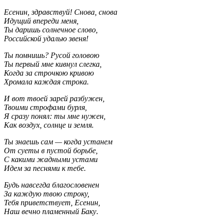
Есенин, здравствуй! Снова, снова
Идущий впереди меня,
Ты даришь солнечное слово,
Российской удалью звеня!
Ты помнишь? Русой головою
Ты первый мне кивнул слегка,
Когда за строчкою кривою
Хромала каждая строка.
И вот твоей зарей разбужен,
Твоими строфами бурля,
Я сразу понял: ты мне нужен,
Как воздух, солнце и земля.
Ты знаешь сам — когда устанем
От суеты в пустой борьбе,
С какими жадными устами
Идем за песнями к тебе.
Будь навсегда благословенен
За каждую твою строку,
Тебя приветствует, Есенин,
Наш вечно пламенный Баку
.