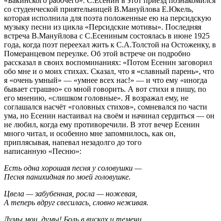
«Бакинского рабочего». С.Есенин в этот приезд познакомился
со студенческой приятельницей В.Мануйлова Е.Юкель,
которая исполнила для поэта положенные ею на персидскую
музыку песни из цикла «Персидские мотивы». Последняя
встреча В.Мануйлова с С.Есениным состоялась в июне 1925
года, когда поэт переехал жить к С.А.Толстой на Остоженку, в
Померанцевом переулке. Об этой встрече он подробно
рассказал в своих воспоминаниях: «Потом Есенин заговорил
обо мне и о моих стихах. Сказал, что я «славный парень», что
я «очень умный» — «умнее всех нас!» — и что ему «иногда
бывает страшно» со мной говорить. А вот стихи я пишу, по
его мнению, «слишком головные». Я возражал ему, не
соглашался насчёт «головных стихов», сомневался по части
ума, но Есенин настаивал на своём и начинал сердиться — он
не любил, когда ему противоречили. В этот вечер Есенин
много читал, и особенно мне запомнилось, как он,
приплясывая, напевал незадолго до того
написанную «Песню»:
Есть одна хорошая песня у соловушки —
Песня панихидная по моей головушке.
Цвела — забубенная, росла — ножевая,
А теперь вдруг свесилась, словно неживая.
Думы мои, думы! Боль в висках и темени.