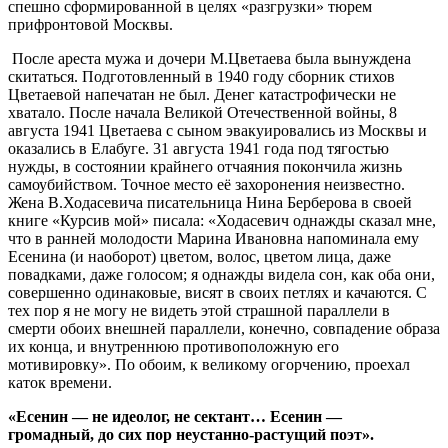
спешно сформированной в целях «разгрузки» тюрем
прифронтовой Москвы.
После ареста мужа и дочери М.Цветаева была вынуждена
скитаться. Подготовленный в 1940 году сборник стихов
Цветаевой напечатан не был. Денег катастрофически не
хватало. После начала Великой Отечественной войны, 8
августа 1941 Цветаева с сыном эвакуировались из Москвы и
оказались в Елабуге. 31 августа 1941 года под тягостью
нужды, в состоянии крайнего отчаяния покончила жизнь
самоубийством. Точное место её захоронения неизвестно.
Жена В.Ходасевича писательница Нина Берберова в своей
книге «Курсив мой» писала: «Ходасевич однажды сказал мне,
что в ранней молодости Марина Ивановна напоминала ему
Есенина (и наоборот) цветом, волос, цветом лица, даже
повадками, даже голосом; я однажды видела сон, как оба они,
совершенно одинаковые, висят в своих петлях и качаются. С
тех пор я не могу не видеть этой страшной параллели в
смерти обоих внешней параллели, конечно, совпадение образа
их конца, и внутреннюю противоположную его
мотивировку». По обоим, к великому огорчению, проехал
каток времени.
«Есенин — не идеолог, не сектант… Есенин —
громадный,
до сих пор неустанно-растущий поэт».