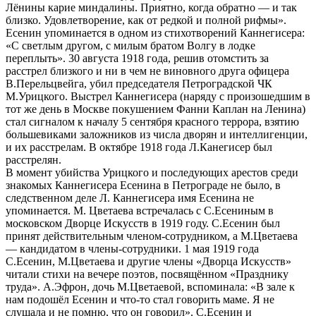
Лёнины карие миндалины. Приятно, когда обратно — и так
близко. Удовлетворение, как от редкой и полной рифмы».
Есенин упоминается в одном из стихотворений Каннегисера:
«С светлым другом, с милым братом Волгу в лодке
переплыть». 30 августа 1918 года, решив отомстить за
расстрел близкого и ни в чем не виновного друга офицера
В.Перельцвейга, убил председателя Петроградской ЧК
М.Урицкого. Выстрел Каннегисера (наряду с произошедшим в
тот же день в Москве покушением Фанни Каплан на Ленина)
стал сигналом к началу 5 сентября красного террора, взятию
большевиками заложников из числа дворян и интеллигенции,
и их расстрелам. В октябре 1918 года Л.Канегисер был
расстрелян.
В момент убийства Урицкого и последующих арестов среди
знакомых Каннегисера Есенина в Петрограде не было, в
следственном деле Л. Каннегисера имя Есенина не
упоминается. М. Цветаева встречалась с С.Есениным в
московском Дворце Искусств в 1919 году. С.Есенин был
принят действительным членом-сотрудником, а М.Цветаева
— кандидатом в члены-сотрудники. 1 мая 1919 года
С.Есенин, М.Цветаева и другие члены «Дворца Искусств»
читали стихи на вечере поэтов, посвящённом «Празднику
труда». А.Эфрон, дочь М.Цветаевой, вспоминала: «В зале к
нам подошёл Есенин и что-то стал говорить маме. Я не
слушала и не помню, что он говорил». С.Есенин и