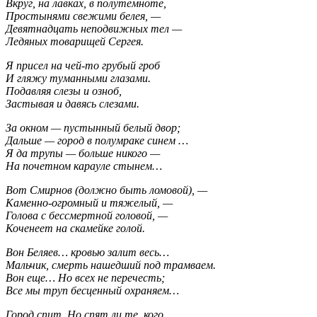
Вкруг, на лавках, в полутемноте,
Простынями свежими белея, —
Девятнадцать неподвижных тел —
Ледяных товарищей Сергея.
Я присел на чей-то грубый гроб
И гляжу туманными глазами.
Подавляя слезы и озноб,
Застывая и давясь слезами.
За окном — пустынный белый двор;
Дальше — город в полумраке синем …
Я да трупы — больше никого —
На почетном карауле стынем…
Вот Смирнов (должно быть ломовой), —
Каменно-огромный и тяжелый, —
Голова с бессмертной головой, —
Коченеет на скамейке голой.
Вон Беляев… кровью залит весь…
Мальчик, смерть нашедший под трамваем.
Вон еще… Но всех не перечесть;
Все мы труп бесценный охраняем…
Город спит. Но спят ли те, кого