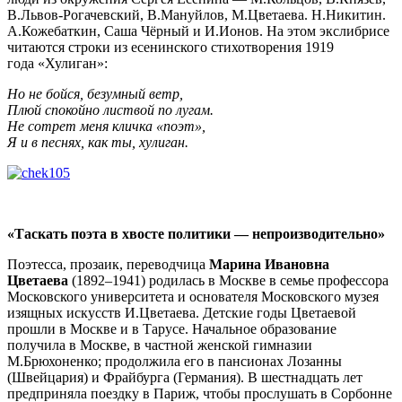
В.Львов-Рогачевский, В.Мануйлов, М.Цветаева. Н.Никитин.
А.Кожебаткин, Саша Чёрный и И.Ионов. На этом экслибрисе
читаются строки из есенинского стихотворения 1919
года
«Хулиган»
:
Но не бойся, безумный ветр,
Плюй спокойно листвой по лугам.
Не сотрет меня кличка «поэт»,
Я и в песнях, как ты, хулиган.
«Таскать поэта в хвосте политики — непроизводительно»
Поэтесса, прозаик, переводчица
Марина Ивановна
Цветаева
(1892–1941) родилась в Москве в семье профессора
Московского университета и основателя Московского музея
изящных искусств И.Цветаева. Детские годы Цветаевой
прошли в Москве и в Тарусе. Начальное образование
получила в Москве, в частной женской гимназии
М.Брюхоненко; продолжила его в пансионах Лозанны
(Швейцария) и Фрайбурга (Германия). В шестнадцать лет
предприняла поездку в Париж, чтобы прослушать в Сорбонне