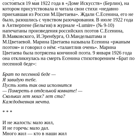
состояться 19 мая 1922 года в «Доме Искусств» (Берлин), на
котором присутствовала и читала свои стихи «недавно
приехавшая из России М.Цветаева». Ждали С.Есенина, его не
было, разошлись с чувством разочарования. В июле 1922 года
в Антверпене (Бельгия) в журнале «Lumire» (№ 9-10)
напечатаны произведения российских поэтов С.Есенина,
В.Маяковского, И.Эренбурга, О.Мандельштама и
М.Цветаевой. Марина Цветаева называла Есенина «ржаным
поэтом» и говорил о нём: «талантлив очень». Марина
Цветаева была потрясена кончиной поэта. 9 января 1926 года
она откликнулась на смерть Есенина стихотворением «Брат по
песенной беде»:
Брат по песенной беде —
Я завидую тебе.
Пусть хоть так она исполнится
— Помереть в отдельной комнате! —
Скольких лет моих? лет ста?
Каждодневная мечта.
* * *
И не жалость: мало жил,
И не горечь: мало дал.
Много жил — кто в наши жил