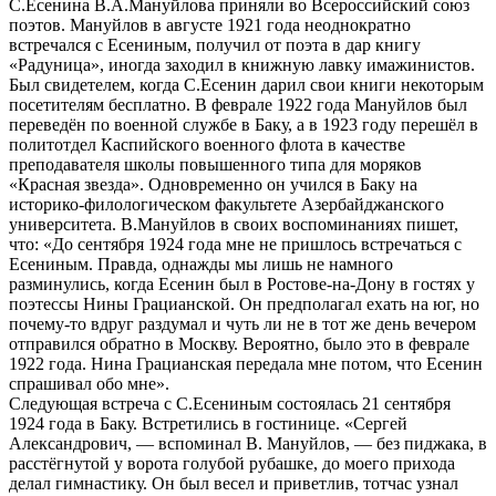
С.Есенина В.А.Мануйлова приняли во Всероссийский союз
поэтов. Мануйлов в августе 1921 года неоднократно
встречался с Есениным, получил от поэта в дар книгу
«Радуница», иногда заходил в книжную лавку имажинистов.
Был свидетелем, когда С.Есенин дарил свои книги некоторым
посетителям бесплатно. В феврале 1922 года Мануйлов был
переведён по военной службе в Баку, а в 1923 году перешёл в
политотдел Каспийского военного флота в качестве
преподавателя школы повышенного типа для моряков
«Красная звезда». Одновременно он учился в Баку на
историко-филологическом факультете Азербайджанского
университета. В.Мануйлов в своих воспоминаниях пишет,
что: «До сентября 1924 года мне не пришлось встречаться с
Есениным. Правда, однажды мы лишь не намного
разминулись, когда Есенин был в Ростове-на-Дону в гостях у
поэтессы Нины Грацианской. Он предполагал ехать на юг, но
почему-то вдруг раздумал и чуть ли не в тот же день вечером
отправился обратно в Москву. Вероятно, было это в феврале
1922 года. Нина Грацианская передала мне потом, что Есенин
спрашивал обо мне».
Следующая встреча с С.Есениным состоялась 21 сентября
1924 года в Баку. Встретились в гостинице. «Сергей
Александрович, — вспоминал В. Мануйлов, — без пиджака, в
расстёгнутой у ворота голубой рубашке, до моего прихода
делал гимнастику. Он был весел и приветлив, тотчас узнал