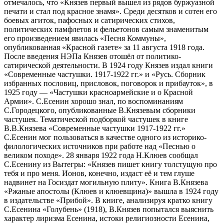
отмечалось, что «Князев первый вышел из рядов буржуазной
печати и стал под красное знамя». Среди десятков и сотен его
боевых агиток, пафосных и сатирических стихов,
политических памфлетов и фельетонов самым знаменитым
его произведением явилась «Песня Коммуны»,
опубликованная «Красной газете» за 11 августа 1918 года.
После введения НЭПа Князев отошёл от политико-
сатирической деятельности. В 1924 году Князев издал книги
«Современные частушки. 1917-1922 гг.» и «Русь. Сборник
избранных пословиц, присловок, поговорок и прибауток», в
1925 году — «Частушки красноармейские и о Красной
Армии». С.Есенин хорошо знал, по воспоминаниям
С.Городецкого, опубликованные В.Князевым сборники
частушек. Тематической подборкой частушек в книге
В.В.Князева «Современные частушки 1917-1922 гг.»
С.Есенин мог пользоваться в качестве одного из историко-
филологических источников при работе над «Песнью о
великом походе». 28 января 1922 года Н.Клюев сообщал
С.Есенину из Вытегры: «Князев пишет книгу толстущую про
тебя и про меня. Ионов, конечно, издаст её и тем глуше
надвинет на Госиздат могильную плиту». Книга В.Князева
«Ржаные апостолы (Клюев и клюевщина)» вышла в 1924 году
в издательстве «Прибой». В книге, анализируя кратко книгу
С.Есенина «Голубень» (1918), В.Князев попытался выяснить
характер лиризма Есенина, истоки религиозности Есенина,