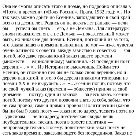
Она не смогла описать этого в поэме, но подробно описала в
«Поэте и времени» («Воля России», Прага, 1932 год): «…Но
так ведь можно дойти до Есенина, запоздавшего в свой край
всего на десять лет. Родись он на десять лет раньше — пели
бы — успели бы спеть — его, а не Демьяна. Для литературы
эпохи показателен он, а не Демьян — показательный может
быть, но никак не для поэзии. Есенин, погибший из-за того,
что заказа нашего времени выполнить не мог — из-за чувства
очень близкого к совести: между завистью и совестью — зря
погиб, ибо даже гражданский заказ нашего времени
(множеств — единоличному) выполнил. «Я последний поэт
деревни»…» «…Из Истории не выскочишь. Пойми это
Есенин, он спокойно пел бы не только свою деревню, но и
дерево над хатой, и этого бы дерева никакими топорами из
поэзии XX в. не вырубить…». «…Есенин погиб, потому что
не свой, чужой заказ (времени — обществу) принял за свой
(времени — поэту), один из заказов — за весь заказ. Есенин
погиб, потому что другим позволил знать за себя, забыл, что
он сам провод: самый прямой провод! Политический (каков
бы ни был!) заказ поэту — заказ не по адресу, таскать поэта по
Турксибам — не по адресу, поэтическая сводка вещь
неубедительная, таскать поэта в хвосте политики —
непроизводительно. Посему: политический заказ поэту не
есть заказ времени, заказывающего без посредников. Заказ не