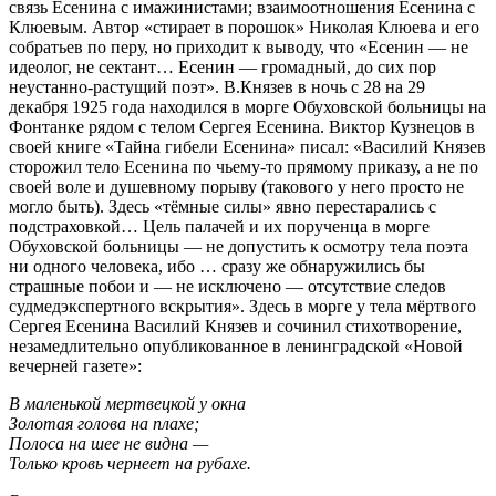
связь Есенина с имажинистами; взаимоотношения Есенина с
Клюевым. Автор «стирает в порошок» Николая Клюева и его
собратьев по перу, но приходит к выводу, что «Есенин — не
идеолог, не сектант… Есенин — громадный, до сих пор
неустанно-растущий поэт». В.Князев в ночь с 28 на 29
декабря 1925 года находился в морге Обуховской больницы на
Фонтанке рядом с телом Сергея Есенина. Виктор Кузнецов в
своей книге «Тайна гибели Есенина» писал: «Василий Князев
сторожил тело Есенина по чьему-то прямому приказу, а не по
своей воле и душевному порыву (такового у него просто не
могло быть). Здесь «тёмные силы» явно перестарались с
подстраховкой… Цель палачей и их порученца в морге
Обуховской больницы — не допустить к осмотру тела поэта
ни одного человека, ибо … сразу же обнаружились бы
страшные побои и — не исключено — отсутствие следов
судмедэкспертного вскрытия». Здесь в морге у тела мёртвого
Сергея Есенина Василий Князев и сочинил стихотворение,
незамедлительно опубликованное в ленинградской «Новой
вечерней газете»:
В маленькой мертвецкой у окна
Золотая голова на плахе;
Полоса на шее не видна —
Только кровь чернеет на рубахе.