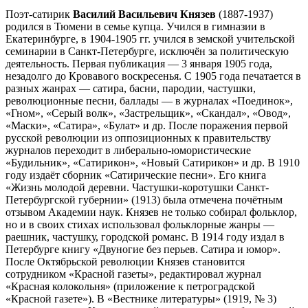
Поэт-сатирик
Василий Васильевич Князев
(1887-1937)
родился в Тюмени в семье купца. Учился в гимназии в
Екатеринбурге, в 1904-1905 гг. учился в земской учительской
семинарии в Санкт-Петербурге, исключён за политическую
деятельность. Первая публикация — 3 января 1905 года,
незадолго до Кровавого воскресенья. С 1905 года печатается в
разных жанрах — сатира, басни, пародии, частушки,
революционные песни, баллады — в журналах «Поединок»,
«Гном», «Серый волк», «Застрельщик», «Скандал», «Овод»,
«Маски», «Сатира», «Булат» и др. После поражения первой
русской революции из оппозиционных к правительству
журналов переходит в либерально-юмористические
«Будильник», «Сатирикон», «Новый Сатирикон» и др. В 1910
году издаёт сборник «Сатирические песни». Его книга
«Жизнь молодой деревни. Частушки-коротушки Санкт-
Петербургской губернии» (1913) была отмечена почётным
отзывом Академии наук. Князев не только собирал фольклор,
но и в своих стихах использовал фольклорные жанры —
раешник, частушку, городской романс. В 1914 году издал в
Петербурге книгу «Двуногие без перьев. Сатира и юмор».
После Октябрьской революции Князев становится
сотрудником «Красной газеты», редактировал журнал
«Красная колокольня» (приложение к петроградской
«Красной газете»). В «Вестнике литературы» (1919, № 3)