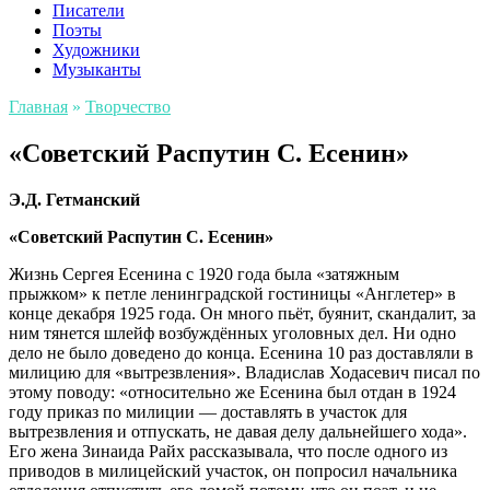
Писатели
Поэты
Художники
Музыканты
Главная
»
Творчество
«Советский Распутин С. Есенин»
Э.Д. Гетманский
«Советский Распутин С. Есенин»
Жизнь Сергея Есенина с 1920 года была «затяжным
прыжком» к петле ленинградской гостиницы «Англетер» в
конце декабря 1925 года. Он много пьёт, буянит, скандалит, за
ним тянется шлейф возбуждённых уголовных дел. Ни одно
дело не было доведено до конца. Есенина 10 раз доставляли в
милицию для «вытрезвления». Владислав Ходасевич писал по
этому поводу: «относительно же Есенина был отдан в 1924
году приказ по милиции — доставлять в участок для
вытрезвления и отпускать, не давая делу дальнейшего хода».
Его жена Зинаида Райх рассказывала, что после одного из
приводов в милицейский участок, он попросил начальника