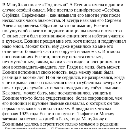
В.Мануйлов писал: «Подпись «С.А.Есенин» имела в данном
случае особый смысл. Мне претило панибратское «Серёжа.
Серёжка, Серёженька», как называли его многие уже после
нескольких часов знакомства. Я всегда называл его Сергеем
Александровичем. Обратив на это внимание, Есенин
полушутя обозначил в подписи инициалы имени и отчества…
С юных лет я был противником спиртного и избегал участия
в кутежах. Есенин прощал мне это, хотя иногда и подшучивал
надо мной. Может быть, ему даже нравилось во мне это
отличие от большей части его друзей и знакомых. И в моих
воспоминаниях Есенин, поэтому остался светлым,
незамутнённым, таким, каким я его видел и воспринимал в
мои восемнадцать-двадцать лет. Глядя на меня, быть может,
Есенин вспоминал свою юность, ведь между нами была
разница в восемь лет. И он не сердился, не раздражался, когда
я не скрывал своего сожаления о его загубленных вечерах и
ночах среди случайных и часто чуждых ему собутыльников.
Как знать, может быть, мне посчастливилось увидеть в
Есенине что-то более существенное, более сокровенное, чем
его попойки и шумные пьяные скандалы, о которых он так
горько отзывался в своих стихах». В двадцатых числах
февраля 1925 года Есенин по пути из Тифлиса в Москву
заезжал на несколько дней в Баку, тогда Мануйлову с
Есениным удалось встретиться только мельком в редакции