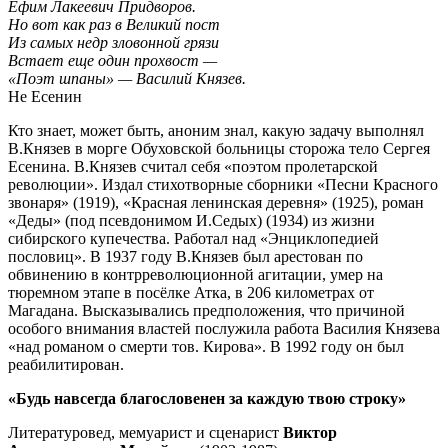
Ефим Лакеевич Придворов.
Но вот как раз в Великий пост
Из самых недр зловонной грязи
Встает еще один прохвост —
«Поэт шпаны» — Василий Князев.
Не Есенин
Кто знает, может быть, аноним знал, какую задачу выполнял
В.Князев в морге Обуховской больницы сторожа тело Сергея
Есенина. В.Князев считал себя «поэтом пролетарской
революции». Издал стихотворные сборники «Песни Красного
звонаря» (1919), «Красная ленинская деревня» (1925), роман
«Деды» (под псевдонимом И.Седых) (1934) из жизни
сибирского купечества. Работал над «Энциклопедией
пословиц». В 1937 году В.Князев был арестован по
обвинению в контрреволюционной агитации, умер на
тюремном этапе в посёлке Атка, в 206 километрах от
Магадана. Высказывались предположения, что причиной
особого внимания властей послужила работа Василия Князева
«над романом о смерти тов. Кирова». В 1992 году он был
реабилитирован.
«Будь навсегда благословенен за каждую твою строку»
Литературовед, мемуарист и сценарист
Виктор