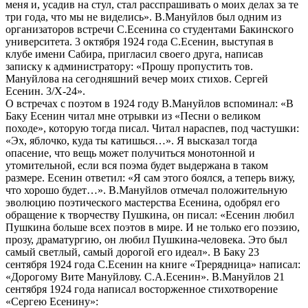
меня и, усадив на стул, стал расспрашивать о моих делах за те
три года, что мы не виделись». В.Мануйлов был одним из
организаторов встречи С.Есенина со студентами Бакинского
университета. 3 октября 1924 года С.Есенин, выступая в
клубе имени Сабира, пригласил своего друга, написав
записку к администратору: «Прошу пропустить тов.
Мануйлова на сегодняшний вечер моих стихов. Сергей
Есенин. 3/Х-24».
О встречах с поэтом в 1924 году В.Мануйлов вспоминал: «В
Баку Есенин читал мне отрывки из «Песни о великом
походе», которую тогда писал. Читал нараспев, под частушки:
«Эх, яблочко, куда ты катишься…». Я высказал тогда
опасение, что вещь может получиться монотонной и
утомительной, если вся поэма будет выдержана в таком
размере. Есенин ответил: «Я сам этого боялся, а теперь вижу,
что хорошо будет…». В.Мануйлов отмечал положительную
эволюцию поэтического мастерства Есенина, одобрял его
обращение к творчеству Пушкина, он писал: «Есенин любил
Пушкина больше всех поэтов в мире. И не только его поэзию,
прозу, драматургию, он любил Пушкина-человека. Это был
самый светлый, самый дорогой его идеал». В Баку 23
сентября 1924 года С.Есенин на книге «Трерядница» написал:
«Дорогому Вите Мануйлову. С.А.Есенин». В.Мануйлов 21
сентября 1924 года написал восторженное стихотворение
«Сергею Есенину»: