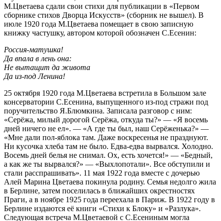
М.Цветаева сдали свои стихи для публикации в «Первом
сборнике стихов Дворца Искусств» (сборник не вышел). В
июле 1920 года М.Цветаева помещает в свою записную
книжку частушку, автором которой обозначен С.Есенин:
Россия-матушка!
Да впала в лень она:
Не вытащит да живота
Да из-под Ленина!
25 октября 1920 года М.Цветаева встретила в Большом зале
консерватории С.Есенина, выпущенного из-под стражи под
поручительство Я.Блюмкина. Записала разговор с ним:
«Серёжа, милый дорогой Серёжа, откуда ты?» — «Я восемь
дней ничего не ел». — «А где ты был, наш Серёженька?» —
«Мне дали пол-яблока там. Даже воскресенья не празднуют.
Ни кусочка хлеба там не было. Едва-едва вырвался. Холодно.
Восемь дней белья не снимал. Ох, есть хочется!» — «Бедный,
а как же ты вырвался?» — «Выхлопотали». Все обступили и
стали расспрашивать». 11 мая 1922 года вместе с дочерью
Алей Марина Цветаева покинула родину. Семья недолго жила
в Берлине, затем поселилась в ближайших окрестностях
Праги, а в ноябре 1925 года переехала в Париж. В 1922 году в
Берлине издаются её книги «Стихи к Блоку» и «Разлука».
Следующая встреча М.Цветаевой с С.Есениным могла