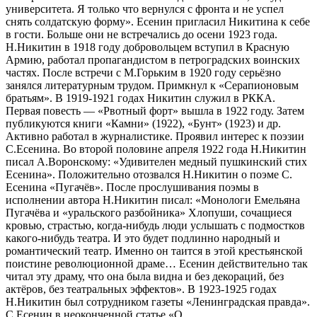
университета. Я только что вернулся с фронта и не успел
снять солдатскую форму». Есенин пригласил Никитина к себе
в гости. Больше они не встречались до осени 1923 года.
Н.Никитин в 1918 году добровольцем вступил в Красную
Армию, работал пропагандистом в петроградских воинских
частях. После встречи с М.Горьким в 1920 году серьёзно
занялся литературным трудом. Примкнул к «Серапионовым
братьям». В 1919-1921 годах Никитин служил в РККА.
Первая повесть — «Рвотный форт» вышла в 1922 году. Затем
публикуются книги «Камни» (1922), «Бунт» (1923) и др.
Активно работал в журналистике. Проявил интерес к поэзии
С.Есенина. Во второй половине апреля 1922 года Н.Никитин
писал А.Воронскому: «Удивителен медный пушкинский стих
Есенина». Положительно отозвался Н.Никитин о поэме С.
Есенина «Пугачёв». После прослушивания поэмы в
исполнении автора Н.Никитин писал: «Монологи Емельяна
Пугачёва и «уральского разбойника» Хлопуши, сочащиеся
кровью, страстью, когда-нибудь люди услышать с подмостков
какого-нибудь театра. И это будет подлинно народный и
романтический театр. Именно он таится в этой крестьянской
поистине революционной драме… Есенин действительно так
читал эту драму, что она была видна и без декораций, без
актёров, без театральных эффектов». В 1923-1925 годах
Н.Никитин был сотрудником газеты «Ленинградская правда».
С.Есенин в неоконченной статье «О