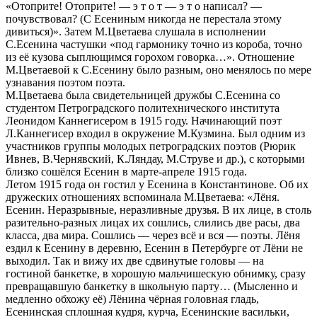
«Отоприте! Отоприте! — э т о т — э т о написал? —
почувствовал? (С Есениным никогда не перестала этому
дивиться)». Затем М.Цветаева слушала в исполнении
С.Есенина частушки «под гармонику точно из короба, точно
из её кузова сыплющимся горохом говорка…». Отношение
М.Цветаевой к С.Есенину было разным, оно менялось по мере
узнавания поэтом поэта.
М.Цветаева была свидетельницей дружбы С.Есенина со
студентом Петроградского политехнического института
Леонидом Каннегисером в 1915 году. Начинающий поэт
Л.Каннегисер входил в окружение М.Кузмина. Был одним из
участников группы молодых петроградских поэтов (Рюрик
Ивнев, В.Чернявский, К.Ляндау, М.Струве и др.), с которыми
близко сошёлся Есенин в марте-апреле 1915 года.
Летом 1915 года он гостил у Есенина в Константинове. Об их
дружеских отношениях вспоминала М.Цветаева: «Лёня.
Есенин. Неразрывные, неразливные друзья. В их лице, в столь
разительно-разных лицах их сошлись, слились две расы, два
класса, два мира. Сошлись — через всё и вся — поэты. Лёня
ездил к Есенину в деревню, Есенин в Петербурге от Лёни не
выходил. Так и вижу их две сдвинутые головы — на
гостиной банкетке, в хорошую мальчишескую обнимку, сразу
превращавшую банкетку в школьную парту… (Мысленно и
медленно обхожу её) Лёнина чёрная головная гладь,
Есенинская сплошная кудря, курча, Есенинские васильки,