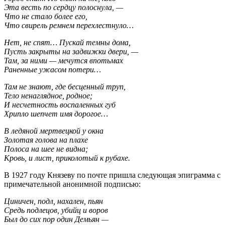
Эта весть по сердцу полоснула, —
Что не стало более его,
Что свирель ремнем перехлестнуло…
Нет, не спят… Пускай темны дома,
Пусть закрыты на задвижки двери, —
Там, за ними — мечутся впотьмах
Раненные ужасом потери…
Там не знают, где бесценный труп,
Тело ненаглядное, родное;
И несчетность воспаленных губ
Хрипло шепчет имя дорогое…
В ледяной мертвецкой у окна
Золотая голова на плахе
Полоса на шее не видна;
Кровь, и лист, приколотый к рубахе.
В 1927 году Князеву по почте пришла следующая эпиграмма с
примечательной анонимной подписью:
Циничен, подл, нахален, пьян
Средь подлецов, убийц и воров
Был до сих пор один Демьян —