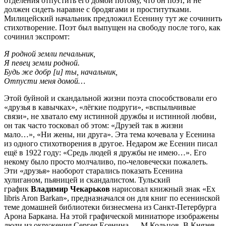
отделения отпустить его домой потому, что он поэт, и не
должен сидеть наравне с бродягами и проститутками.
Милицейский начальник предложил Есенину тут же сочинить
стихотворение. Поэт был выпущен на свободу после того, как
сочинил экспромт:
Я родной земли печальник,
Я певец земли родной.
Будь же добр [и] ты, начальник,
Отпусти меня домой…
Этой буйной и скандальной жизни поэта способствовали его
«друзья в кавычках», «лёгкие подруги», «вспыльчивые
связи», не хватало ему истинной дружбы и истинной любви,
он так часто тосковал об этом:
«Друзей так в жизни
мало…»
,
«Ни жены, ни друга»
. Эта тема кочевала у Есенина
из одного стихотворения в другое. Недаром же Есенин писал
ещё в 1922 году:
«Средь людей я дружбы не имею…»
. Его
некому было просто молчаливо, по-человечески пожалеть.
Эти «друзья» наоборот старались показать Есенина
хулиганом, пьяницей и скандалистом. Тульский
график
Владимир Чекарьков
нарисовал книжный знак «Ex
libris Aron Barkan», предназначался он для книг по есенинской
теме домашней библиотеки бизнесмена из Санкт-Петербурга
Арона Баркана. На этой графической миниатюре изображены
люди из окружения Сергея Есенина — М.Кольцов, В.Князев,