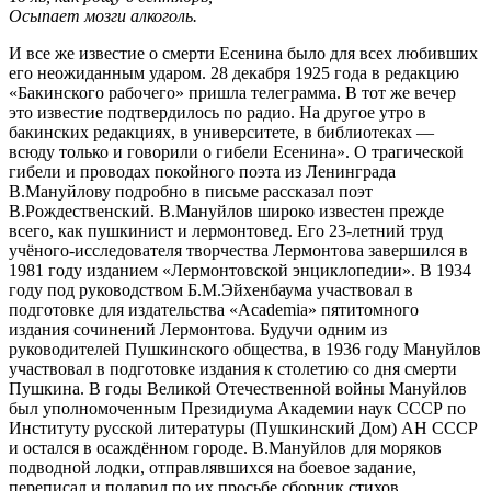
Осыпает мозги алкоголь.
И все же известие о смерти Есенина было для всех любивших
его неожиданным ударом. 28 декабря 1925 года в редакцию
«Бакинского рабочего» пришла телеграмма. В тот же вечер
это известие подтвердилось по радио. На другое утро в
бакинских редакциях, в университете, в библиотеках —
всюду только и говорили о гибели Есенина». О трагической
гибели и проводах покойного поэта из Ленинграда
В.Мануйлову подробно в письме рассказал поэт
В.Рождественский. В.Мануйлов широко известен прежде
всего, как пушкинист и лермонтовед. Его 23-летний труд
учёного-исследователя творчества Лермонтова завершился в
1981 году изданием «Лермонтовской энциклопедии». В 1934
году под руководством Б.М.Эйхенбаума участвовал в
подготовке для издательства «Academia» пятитомного
издания сочинений Лермонтова. Будучи одним из
руководителей Пушкинского общества, в 1936 году Мануйлов
участвовал в подготовке издания к столетию со дня смерти
Пушкина. В годы Великой Отечественной войны Мануйлов
был уполномоченным Президиума Академии наук СССР по
Институту русской литературы (Пушкинский Дом) АН СССР
и остался в осаждённом городе. В.Мануйлов для моряков
подводной лодки, отправлявшихся на боевое задание,
переписал и подарил по их просьбе сборник стихов