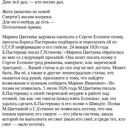
Дни: всё дал, — кто песню дал.
Жить (конечно не новей
Смерти!) жилам вопреки.
Для чего-нибудь да есть —
Потолочные крюки.
Марина Цветаева задумала написать о Сергее Есенине поэму,
просила Бориса Пастернака подбирать и пересылать ей из
СССР информацию о его гибели. 24 января 1926 года
Б.Пастернак писал Г.Устинову: «Марина Цветаева обратилась
ко мне со следующей просьбой. Она хочет писать поэму о
Сергее Есенине (род реквиема, наверное, или лирической
трагедии) … Вашей статьи я до сих пор не мог достать. Может
быть, Вы её, а также и другие ленинградские статьи, что
окажется под рукой, приложите к тому, что найдёте
возможным и нужным сообщить Марине Ивановне». Но
поэма не появилась. 1 июля 1926 года М.Цветаева писала
Б.Пастернаку о своей творческой неудаче в работе над
поэмой, так как «не смогла (пока) взять Есенина», как это
удалось сделать Б.Пастернаку в его поэме о Шмидте. Поэма
М.Цветаевой о С.Есенине не появилась потому, что она
поняла причину его смерти — его убила система, заказа
которой он выполнить не смог (мало кто смог, а среди тех, кто
смог — мало поэтов).