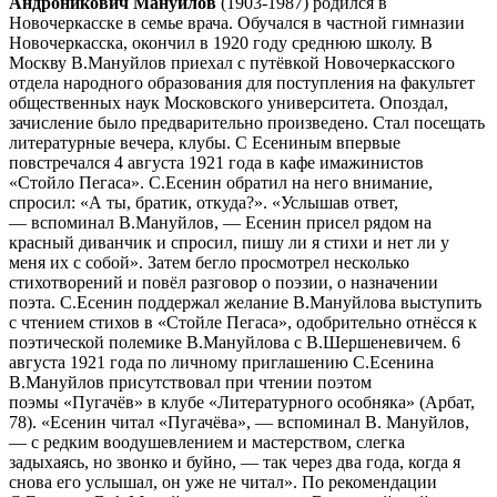
Андроникович Мануйлов
(1903-1987) родился в
Новочеркасске в семье врача. Обучался в частной гимназии
Новочеркасска, окончил в 1920 году среднюю школу. В
Москву В.Мануйлов приехал с путёвкой Новочеркасского
отдела народного образования для поступления на факультет
общественных наук Московского университета. Опоздал,
зачисление было предварительно произведено. Стал посещать
литературные вечера, клубы. С Есениным впервые
повстречался 4 августа 1921 года в кафе имажинистов
«Стойло Пегаса». С.Есенин обратил на него внимание,
спросил: «А ты, братик, откуда?». «Услышав ответ,
— вспоминал В.Мануйлов, — Есенин присел рядом на
красный диванчик и спросил, пишу ли я стихи и нет ли у
меня их с собой». Затем бегло просмотрел несколько
стихотворений и повёл разговор о поэзии, о назначении
поэта. С.Есенин поддержал желание В.Мануйлова выступить
с чтением стихов в «Стойле Пегаса», одобрительно отнёсся к
поэтической полемике В.Мануйлова с В.Шершеневичем. 6
августа 1921 года по личному приглашению С.Есенина
В.Мануйлов присутствовал при чтении поэтом
поэмы «Пугачёв» в клубе «Литературного особняка» (Арбат,
78). «Есенин читал «Пугачёва», — вспоминал В. Мануйлов,
— с редким воодушевлением и мастерством, слегка
задыхаясь, но звонко и буйно, — так через два года, когда я
снова его услышал, он уже не читал». По рекомендации