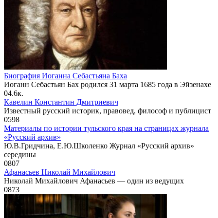
Биография Иоганна Себастьяна Баха
Иоганн Себастьян Бах родился 31 марта 1685 года в Эйзенахе
0
4.6к.
Кавелин Константин Дмитриевич
Известный русский историк, правовед, философ и публицист
0
598
Материалы по истории тульского края на страницах журнала
«Русский архив»
Ю.В.Гридчина, Е.Ю.Школенко Журнал «Русский архив»
середины
0
807
Афанасьев Николай Михайлович
Николай Михайлович Афанасьев — один из ведущих
0
873