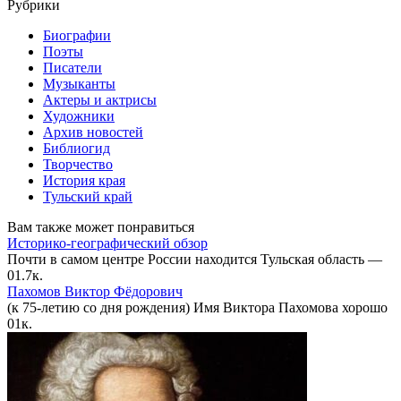
Рубрики
Биографии
Поэты
Писатели
Музыканты
Актеры и актрисы
Художники
Архив новостей
Библиогид
Творчество
История края
Тульский край
Вам также может понравиться
Историко-географический обзор
Почти в самом центре России находится Тульская область —
0
1.7к.
Пахомов Виктор Фёдорович
(к 75-летию со дня рождения) Имя Виктора Пахомова хорошо
0
1к.