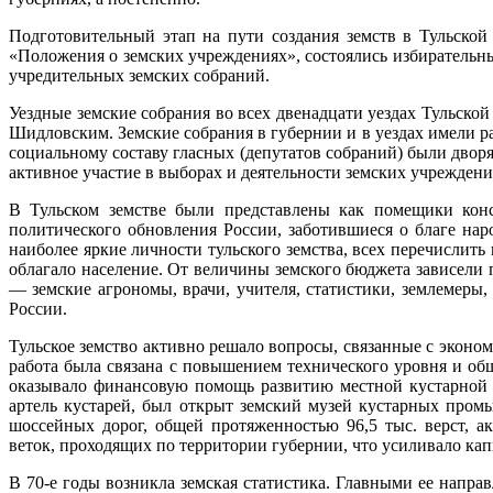
Подготовительный этап на пути создания земств в Тульской 
«Положения о земских учреждениях», состоялись избирательн
учредительных земских собраний.
Уездные земские собрания во всех двенадцати уездах Тульской
Шидловским. Земские собрания в губернии и в уездах имели р
социальному составу гласных (депутатов собраний) были двор
активное участие в выборах и деятельности земских учреждени
В Тульском земстве были представлены как помещики конс
политического обновления России, заботившиеся о благе наро
наиболее яркие личности тульского земства, всех перечислить
облагало население. От величины земского бюджета зависели 
— земские агрономы, врачи, учителя, статистики, землемер
России.
Тульское земство активно решало вопросы, связанные с экон
работа была связана с повышением технического уровня и общ
оказывало финансовую помощь развитию местной кустарной 
артель кустарей, был открыт земский музей кустарных пром
шоссейных дорог, общей протяженностью 96,5 тыс. верст, а
веток, проходящих по территории губернии, что усиливало ка
В 70-е годы возникла земская статистика. Главными ее напра