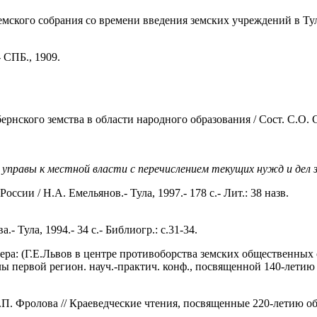
мского собрания со времени введения земских учреждений в Туль
- СПБ., 1909.
рнского земства в области народного образования / Сост. С.О. 
й управы к местной власти с перечислением текущих нужд и дел 
ии / Н.А. Емельянов.- Тула, 1997.- 178 с.- Лит.: 38 назв.
- Тула, 1994.- 34 с.- Библиогр.: с.31-34.
ра: (Г.Е.Львов в центре противоборства земских общественных 
первой регион. науч.-практич. конф., посвященной 140-летию со
.П. Фролова // Краеведческие чтения, посвященные 220-летию обра