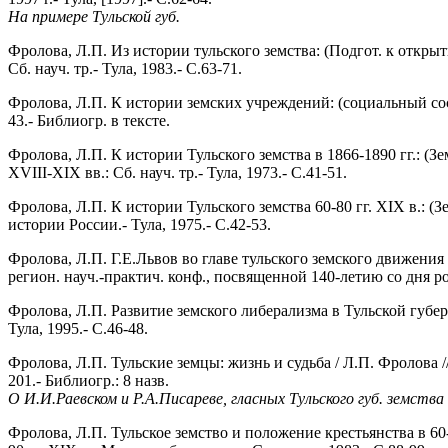
На примере Тульской губ.
Фролова, Л.П. Из истории тульского земства: (Подгот. к открыт
Сб. науч. тр.- Тула, 1983.- С.63-71.
Фролова, Л.П. К истории земских учреждений: (социальный сост
43.- Библиогр. в тексте.
Фролова, Л.П. К истории Тульского земства в 1866-1890 гг.: (
XVIII-XIX вв.: Сб. науч. тр.- Тула, 1973.- С.41-51.
Фролова, Л.П. К истории Тульского земства 60-80 гг. XIX в.:
истории России.- Тула, 1975.- С.42-53.
Фролова, Л.П. Г.Е.Львов во главе тульского земского движени
регион. науч.-практич. конф., посвященной 140-летию со дня ро
Фролова, Л.П. Развитие земского либерализма в Тульской губерн
Тула, 1995.- С.46-48.
Фролова, Л.П. Тульские земцы: жизнь и судьба / Л.П. Фролова 
201.- Библиогр.: 8 назв.
О И.И.Раевском и Р.А.Писареве, гласных Тульского губ. земства
Фролова, Л.П. Тульское земство и положение крестьянства в 60