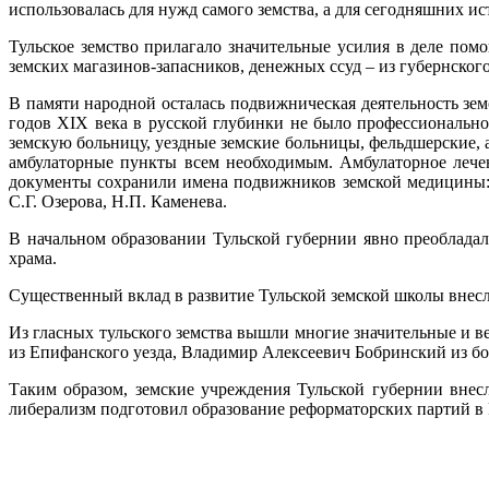
использовалась для нужд самого земства, а для сегодняшних 
Тульское земство прилагало значительные усилия в деле по
земских магазинов-запасников, денежных ссуд – из губернског
В памяти народной осталась подвижническая деятельность зем
годов XIX века в русской глубинки не было профессиональн
земскую больницу, уездные земские больницы, фельдшерские, 
амбулаторные пункты всем необходимым. Амбулаторное лече
документы сохранили имена подвижников земской медицины: В.
С.Г. Озерова, Н.П. Каменева.
В начальном образовании Тульской губернии явно преоблада
храма.
Существенный вклад в развитие Тульской земской школы внесли
Из гласных тульского земства вышли многие значительные и 
из Епифанского уезда, Владимир Алексеевич Бобринский из бо
Таким образом, земские учреждения Тульской губернии внес
либерализм подготовил образование реформаторских партий в