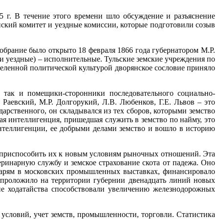
65 г. В течение этого времени шло обсуждение и разъяснение
ский комитет и уездные комиссии, которые подготовили созыв
собрание было открыто 18 февраля 1866 года губернатором М.Р.
и уездные) – исполнительные. Тульские земские учреждения по
деленной политической культурой дворянское сословие приняло
 так и помещики-сторонники последовательного социально-
 Раевский, М.Р. Долгорукий, Л.В. Любенков, Г.Е. Львов – это
дарственного, он складывался из тех сборов, которыми земство
ая интеллигенция, пришедшая служить в земство по найму, это
нтеллигенции, ее добрыми делами земство и вошло в историю
ю приспособить их к новым условиям рыночных отношений. Эта
еринарную службу и земское страхование скота от падежа. Оно
тарям в московских промышленных выставках, финансировало
о проложило на территории губернии двенадцать линий новых
кие ходатайства способствовали увеличению железнодорожных
 условий, учет земств, промышленности, торговли. Статистика