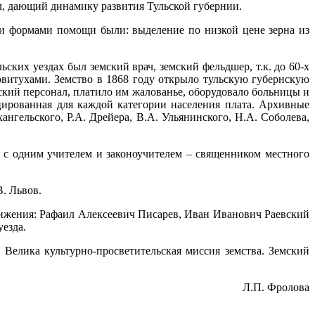
л, дающий динамику развития Тульской губернии.
ми формами помощи были: выделение по низкой цене зерна из
ких уездах был земский врач, земский фельдшер, т.к. до 60-х
витухами. Земство в 1868 году открыло тульскую губернскую
ский персонал, платило им жалованье, оборудовало больницы и
ированная для каждой категории населения плата. Архивные
нгельского, Р.А. Дрейера, В.А. Ульянинского, Н.А. Соболева,
 с одним учителем и законоучителем – священником местного
. Львов.
вижения: Рафаил Алексеевич Писарев, Иван Иванович Раевский
езда.
Велика культурно-просветительская миссия земства. Земский
Л.П. Фролова