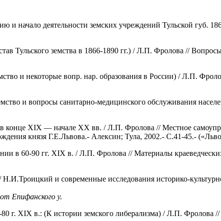
ию и начало деятельности земских учреждений Тульской губ. 1864-
ав Тульского земства в 1866-1890 гг.) / Л.П. Фролова // Вопрос
Земство и некоторые вопр. нар. образования в России) / Л.П. Фр
 (Земство и вопросы санитарно-медицинского обслуживания насел
я в конце XIX — начале XX вв. / Л.П. Фролова // Местное самоу
ждения князя Г.Е.Львова.- Алексин; Тула, 2002.- С.41-45.- («Льв
ии в 60-90 гг. XIX в. / Л.П. Фролова // Материалы краеведчески
// Н.И.Троицкий и современные исследования историко-культурног
 от Епифанского у.
-80 г. XIX в.: (К истории земского либерализма) / Л.П. Фролова