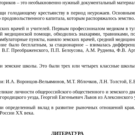
историков – это необыкновенно нужный документальный материа
мощи голодающему крестьянству в период неурожаев. Основны
о продовольственного капитала, которым распоряжалось земство.
ских врачей и учителей. Первым профессионалом медиком в тульс
ой медицинской помощи, обходились знахарями, травниками, по
амбулаторные пункты, наняло земских врачей, средний медицин
ние было бесплатным, за стационарное – взималась дифференц
Г. Преображенского, П.П. Белоусова, А.М. Руднева, Ф.В. Арха
ли земские школы. Это были трех или четырех классные школы
: И.А. Воронцов-Вельяминов, М.Т. Яблочков, Л.Н. Толстой, Е.В
великие личности общероссийского общественного и земского д
городицкого уезда, Георгий Евгеньевич Львов из Алексинского у
ли определенный вклад в развитие рыночных отношений края. 
 России ХХ века.
ЛИТЕРАТУРА