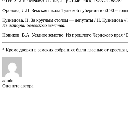
90 гг. XIX в.: Межвуз. сб. науч. тр.- Смоленск, 1983.- С.88-99.
Фролова, Л.П. Земская школа Тульской губернии в 60-90-е годы X
Кузнецова, Н. За круглым столом — депутаты / Н. Кузнецова // Б
Из истории белевского земства.
Новиков, В.А. Уездное земство: Из прошлого Чернского края / В.А
* Кроме дворян в земских собраниях были гласные от крестьян,
admin
Оцените автора