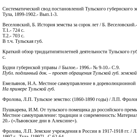
Систематический свод постановлений Тульского губернского зе
Тула, 1899-1902.- Вып.1-3.
Веселовский, Б. История земства за сорок лет / Б. Веселовский.
Т.1.- 724 с.
Т.2.- 703 с.
В т.ч. Тульская губ.
Краткий обзор тридцатипятилетней деятельности Тульского губе
с.
Будни губернской управы // Былое.- 1996.- № 9-10.- С.9.
Публ. подлинный док. – проект обращения Тульской губ. земско
Емельянов, Н.А. Местное самоуправление в дореволюционной Росс
На примере Тульской губ.
Фролова, Л.П. Тульское земство: (1860-1890 годы) / Л.П. Фролова.
Пушкарева, И.М. От тульского помещика до российского премье
Местное самоуправление: традиции и современность: Материалы 
20.- («Львовские дни в Алексине»).
Фролова, Л.П. Земские учреждения в России в 1917-1918 гг. / Л
1997 г.- Тула, [1997].- С.62-64.