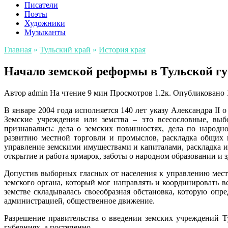
Писатели
Поэты
Художники
Музыканты
Главная
»
Тульский край
»
История края
Начало земской реформы в Тульской гу
Автор
admin
На чтение
9 мин
Просмотров
1.2к.
Опубликовано
В январе 2004 года исполняется 140 лет указу Александра II
Земские учреждения или земства – это всесословные, выб
признавались: дела о земских повинностях, дела по народ
развитию местной торговли и промыслов, раскладка общих 
управление земскими имуществами и капиталами, раскладка и
открытие и работа ярмарок, заботы о народном образовании и 
Допустив выборных гласных от населения к управлению местн
земского органа, который мог направлять и координировать в
земстве складывалась своеобразная обстановка, которую опр
администрацией, общественное движение.
Разрешение правительства о введении земских учреждений Ту
губерниях, а постепенно.