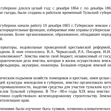
губернии длился целый год: с декабря 1864 г. по декабрь 18
ые съезды, были созданы и работали временный Тульский губерн
 губернии начали работу 10 декабря 1865 г. Губернское земское 
аспорядительные функции, избираемые ими управы (губернская 
янскими. Более организованное, образованное, обладавшее опре
й.
ерваторы, недовольные проведенной крестьянской реформой,
дном. К ним относились: В.А. Черкасский, Р.А. Писарев, И.И.
 невозможно*. Земства имели свой бюджет, независимый от госу
практические дела земства, которые в жизнь осуществляла земск
ы, фельдшеры, акушерки, инженеры. Большим отрядом земской и
омическим подъемом хозяйств помещиков и крестьян, имея цель
ей культуры земледелия в губернии, земство организовало вет
промышленности, выделяя средства для участия тульским кус
ыслов Тульской губернии. В 70-е –90-е годы XIX века земств
ктивно содействовало железнодорожному строительству. Земс
питализацию края.
влениями были изучение быта туляков, почвенно-климатических