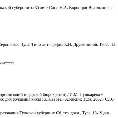
ской губернии за 35 лет / Сост. Н.А. Воронцов-Вельяминов.-
Серополко.- Тула: Типо-литография Е.И. Дружининой, 1902.- 12
земства.
организаций и царской бюрократии) / И.М. Пушкарева //
 дня рождения князя Г.Е.Львова.- Алексин; Тула, 2002.- С.16-
зования Тульской губернии: Сб. тез. докл., Тула, 18-19 дек.