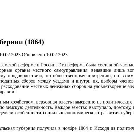
бернии (1864)
10.02.2023
Обновлено
10.02.2023
 о земской реформе в России. Эта реформа была составной часть
орные органы местного самоуправления, ведавшие лишь во
ному продовольствию, по общественному призрению, по взаим
податных сборов между уездами и внутри их, выборы членов
 расходование местных денежных сборов на удовлетворение мес
здравии.
ым хозяйством, верховная власть намеренно из политических 
сю земскую деятельность. Каждое земство выступало, поэтому,
еделяли особенности социально-экономического развития губе
льская губерния получила в ноябре 1864 г. Исходя из политич