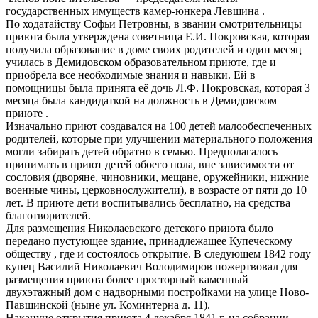
государственных имуществ камер-юнкера Левшина .
По ходатайству Софьи Петровны, в звании смотрительницы
приюта была утверждена советница Е.И. Покровская, которая
получила образование в доме своих родителей и один месяц
училась в Демидовском образовательном приюте, где и
приобрела все необходимые знания и навыки. Ей в
помощницы была принята её дочь Л.Ф. Покровская, которая 3
месяца была кандидаткой на должность в Демидовском
приюте .
Изначально приют создавался на 100 детей малообеспеченных
родителей, которые при улучшении материального положения
могли забирать детей обратно в семью. Предполагалось
принимать в приют детей обоего пола, вне зависимости от
сословия (дворяне, чиновники, мещане, оружейники, нижние
военные чины, церковнослужители), в возрасте от пяти до 10
лет. В приюте дети воспитывались бесплатно, на средства
благотворителей.
Для размещения Николаевского детского приюта было
передано пустующее здание, принадлежащее Купеческому
обществу , где и состоялось открытие. В следующем 1842 году
купец Василий Николаевич Володимиров пожертвовал для
размещения приюта более просторный каменный
двухэтажный дом с надворными постройками на улице Ново-
Павшинской (ныне ул. Коминтерна д. 11).
Накануне открытия приюта 4 декабря 1841 г. на собрании