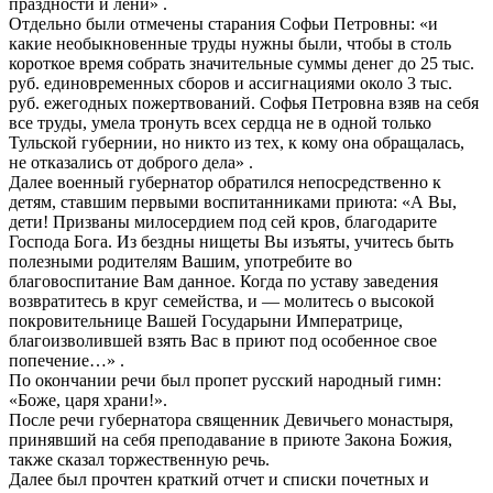
праздности и лени» .
Отдельно были отмечены старания Софьи Петровны: «и
какие необыкновенные труды нужны были, чтобы в столь
короткое время собрать значительные суммы денег до 25 тыс.
руб. единовременных сборов и ассигнациями около 3 тыс.
руб. ежегодных пожертвований. Софья Петровна взяв на себя
все труды, умела тронуть всех сердца не в одной только
Тульской губернии, но никто из тех, к кому она обращалась,
не отказались от доброго дела» .
Далее военный губернатор обратился непосредственно к
детям, ставшим первыми воспитанниками приюта: «А Вы,
дети! Призваны милосердием под сей кров, благодарите
Господа Бога. Из бездны нищеты Вы изъяты, учитесь быть
полезными родителям Вашим, употребите во
благовоспитание Вам данное. Когда по уставу заведения
возвратитесь в круг семейства, и — молитесь о высокой
покровительнице Вашей Государыни Императрице,
благоизволившей взять Вас в приют под особенное свое
попечение…» .
По окончании речи был пропет русский народный гимн:
«Боже, царя храни!».
После речи губернатора священник Девичьего монастыря,
принявший на себя преподавание в приюте Закона Божия,
также сказал торжественную речь.
Далее был прочтен краткий отчет и списки почетных и