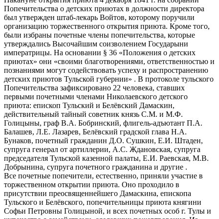
Попечительства о детских приютах в должности директора
был утвержден штаб-лекарь Войтов, которому поручили
организацию торжественного открытия приюта. Кроме того,
были избраны почетные члены попечительства, которые
утверждались Высочайшим соизволением Государыни
императрицы. На основании § 36 «Положения о детских
приютах» они «своими благотворениями, ответственностью и
познаниями могут содействовать успеху и распространению
детских приютов Тульской губернии» . В протоколе тульского
Попечительства зафиксировано 22 человека, ставших
первыми почетными членами Николаевского детского
приюта: епископ Тульский и Белёвский Дамаскин,
действительный тайный советник князь С.М. и М.Ф.
Голицыны, граф В.А. Бобринский, флигель-адъютант П.А.
Балашев, Л.Е. Лазарев, Белёвский градской глава Н.А.
Бунаков, почетный гражданин Д.О. Сушкин, Е.И. Штаден,
супруга генерал от артиллерии, А.С. Ждановская, супруга
председателя Тульской казенной палаты, Е.И. Раевская, М.В.
Добрынина, супруга почетного гражданина и другие .
Все почетные попечители, естественно, приняли участие в
торжественном открытии приюта. Оно проходило в
присутствии преосвященнейшего Дамаскина, епископа
Тульского и Белёвского, попечительницы приюта княгини
Софьи Петровны Голицыной, и всех почетных особ г. Тулы и