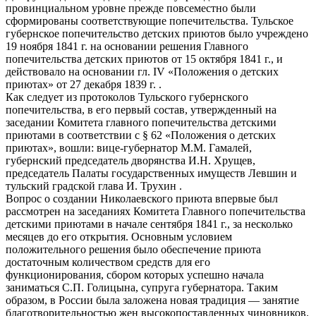
провинциальном уровне прежде повсеместно были
сформированы соответствующие попечительства. Тульское
губернское попечительство детских приютов было учреждено
19 ноября 1841 г. на основании решения Главного
попечительства детских приютов от 15 октября 1841 г., и
действовало на основании гл. IV «Положения о детских
приютах» от 27 декабря 1839 г. .
Как следует из протоколов Тульского губернского
попечительства, в его первый состав, утвержденный на
заседании Комитета главного попечительства детскими
приютами в соответствии с § 62 «Положения о детских
приютах», вошли: вице-губернатор М.М. Гамалей,
губернский председатель дворянства И.Н. Хрущев,
председатель Палаты государственных имуществ Левшин и
тульский градской глава И. Трухин .
Вопрос о создании Николаевского приюта впервые был
рассмотрен на заседаниях Комитета Главного попечительства
детскими приютами в начале сентября 1841 г., за несколько
месяцев до его открытия. Основным условием
положительного решения было обеспечение приюта
достаточным количеством средств для его
функционирования, сбором которых успешно начала
заниматься С.П. Голицына, супруга губернатора. Таким
образом, в России была заложена новая традиция — занятие
благотворительностью жен высокопоставленных чиновников.