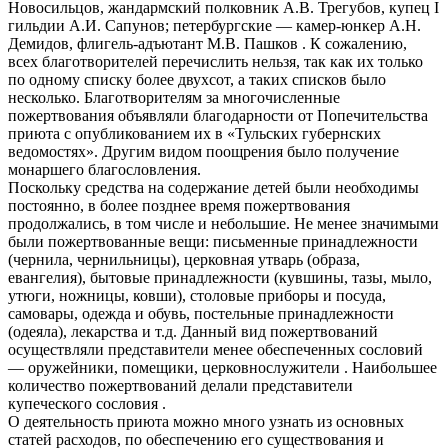
Новосильцов, жандармский полковник А.В. Трегубов, купец I
гильдии А.И. Сапунов; петербургские — камер-юнкер А.Н.
Демидов, флигель-адъютант М.В. Пашков . К сожалению,
всех благотворителей перечислить нельзя, так как их только
по одному списку более двухсот, а таких списков было
несколько. Благотворителям за многочисленные
пожертвования объявляли благодарности от Попечительства
приюта с опубликованием их в «Тульских губернских
ведомостях». Другим видом поощрения было получение
монаршего благословления.
Поскольку средства на содержание детей были необходимы
постоянно, в более позднее время пожертвования
продолжались, в том числе и небольшие. Не менее значимыми
были пожертвованные вещи: письменные принадлежности
(чернила, чернильницы), церковная утварь (образа,
евангелия), бытовые принадлежности (кувшины, тазы, мыло,
утюги, ножницы, ковши), столовые приборы и посуда,
самовары, одежда и обувь, постельные принадлежности
(одеяла), лекарства и т.д. Данный вид пожертвований
осуществляли представители менее обеспеченных сословий
— оружейники, помещики, церковнослужители . Наибольшее
количество пожертвований делали представители
купеческого сословия .
О деятельность приюта можно много узнать из основных
статей расходов, по обеспечению его существования и