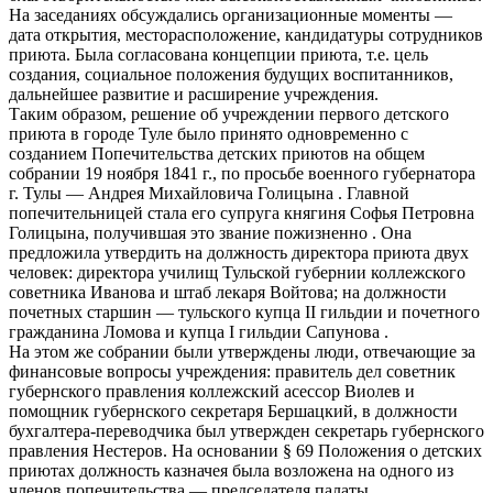
На заседаниях обсуждались организационные моменты —
дата открытия, месторасположение, кандидатуры сотрудников
приюта. Была согласована концепции приюта, т.е. цель
создания, социальное положения будущих воспитанников,
дальнейшее развитие и расширение учреждения.
Таким образом, решение об учреждении первого детского
приюта в городе Туле было принято одновременно с
созданием Попечительства детских приютов на общем
собрании 19 ноября 1841 г., по просьбе военного губернатора
г. Тулы — Андрея Михайловича Голицына . Главной
попечительницей стала его супруга княгиня Софья Петровна
Голицына, получившая это звание пожизненно . Она
предложила утвердить на должность директора приюта двух
человек: директора училищ Тульской губернии коллежского
советника Иванова и штаб лекаря Войтова; на должности
почетных старшин — тульского купца II гильдии и почетного
гражданина Ломова и купца I гильдии Сапунова .
На этом же собрании были утверждены люди, отвечающие за
финансовые вопросы учреждения: правитель дел советник
губернского правления коллежский асессор Виолев и
помощник губернского секретаря Бершацкий, в должности
бухгалтера-переводчика был утвержден секретарь губернского
правления Нестеров. На основании § 69 Положения о детских
приютах должность казначея была возложена на одного из
членов попечительства — председателя палаты