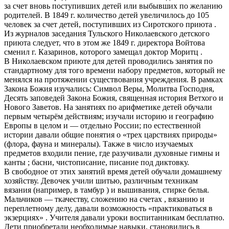
за счет вновь поступивших детей или выбывших по желанию
родителей. В 1849 г. количество детей увеличилось до 105
человек за счет детей, поступивших из Сиротского приюта .
Из журналов заседания Тульского Николаевского детского
приюта следует, что в этом же 1849 г. директора Войтова
сменил г. Казаринов, которого замещал доктор Моритц .
В Николаевском приюте для детей проводились занятия по
стандартному для того времени набору предметов, который не
менялся на протяжении существования учреждения. В рамках
Закона Божия изучались: Символ Веры, Молитва Господня,
Десять заповедей Закона Божия, священная история Ветхого и
Нового Заветов. На занятиях по арифметике детей обучали
первым четырём действиям; изучали историю и географию
Европы в целом и — отдельно России; по естественной
истории давали общие понятия о «трех царствиях природы»
(флора, фауна и минералы). Также в число изучаемых
предметов входили пение, где разучивали духовные гимны и
канты ; басни, чистописание, писание под диктовку.
В свободное от этих занятий время детей обучали домашнему
хозяйству. Девочек учили шитью, различным техникам
вязания (например, в тамбур ) и вышивания, стирке белья.
Мальчиков — ткачеству, сложению на счетах , вязанию и
переплетному делу, давали возможность «практиковаться в
экзерциях» . Учителя давали уроки воспитанникам бесплатно.
Дети приобретали необходимые навыки, становились в