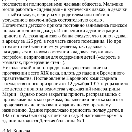
последствии полноправными членами общества. Мальчики
могли работать «сидельцами» в купеческих лавках, а девочки
— выйти замуж, вернуться к родителям или пойти в
услужение в какую-нибудь состоятельную семью .
Попечители детского приюта постоянно занимались поиском
новых источников дохода. Из переписки администрации
приюта и Александринского банка следует, что приют сдавал
в аренду за 125 руб. в год часть своего помещения. Но при
этом дети не были ничем ущемлены, т.к. сдавалась
находящаяся в плохом состоянии кладовая, служившая
погребом, непригодная для содержания детей («сырость в
комнатах, промерзание стен» ).
Николаевский приют продолжал существование на
протяжении всего XIX века, вплоть до падения Временного
правительства. Постановление Народного комиссариата
государственного призрения от 12 декабря 1917 г. упразднило
все детские приюты ведомства учреждений императрицы
Марии . Однако после закрытия приюта, расправившись с
признаками царского режима, большевики не отказались от
продолжения использования здания по его прежнему
назначению. Здание продолжало приносить пользу детям, в
1925 г. в нем был открыт детский сад. В настоящее время в
здании находится Детская больница № 1.
Э.М. Коцоева