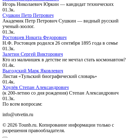
Игорь Николаевич Юркин — кандидат технических
0
1.3к.
Сушкин Петр Петрович
Академик Петр Петрович Сушкин — видный русский
ученый-зоолог.
0
1.3к.
Ростовцев Никита Федорович
Н.Ф. Ростовцев родился 26 сентября 1895 года в семье
0
1.3к.
Залетин Сергей Викторович
Кто из мальчишек в детстве не мечтал стать космонавтом?
0
1.4к.
Выгодский Марк Яковлевич
Листая «Тульский биографический словарь»
0
1.4к.
Хрулёв Степан Александрович
(к 200-летию со дня рождения) Степан Александрович
0
1.3к.
По всем вопросам:
info@otvetin.ru
© 2026 Tounb.ru. Копирование информации только с
разрешения правообладателя.