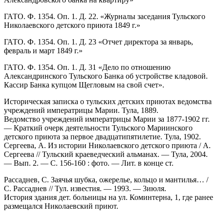
ГАТО. Ф. 1354. Оп. 1. Д. 22. «Журналы заседания Тульского
Николаевского детского приюта 1849 г.»
ГАТО. Ф. 1354. Оп. 1. Д. 23 «Отчет директора за январь,
февраль и март 1849 г.»
ГАТО. Ф. 1354. Оп. 1. Д. 31 «Дело по отношению
Александринского Тульского Банка об устройстве кладовой.
Кассир Банка купцом Щегловым на свой счет».
Историческая записка о тульских детских приютах ведомства
учреждений императрицы Марии. Тула, 1889.
Ведомство учреждений императрицы Марии за 1877-1902 гг.
— Краткий очерк деятельности Тульского Мариинского
детского приюта за первое двадцатипятилетие. Тула, 1902.
Сергеева, А. Из истории Николаевского детского приюта / А.
Сергеева // Тульский краеведческий альманах. — Тула, 2004.
— Вып. 2. — С. 156-160 : фото. — Лит. в конце ст.
Рассаднев, С. Заячья шубка, ожерелье, кольцо и мантилья… /
С. Рассаднев // Тул. известия. — 1993. — 3июля.
История здания дет. больницы на ул. Коминтерна, 1, где ранее
размещался Николаевский приют.