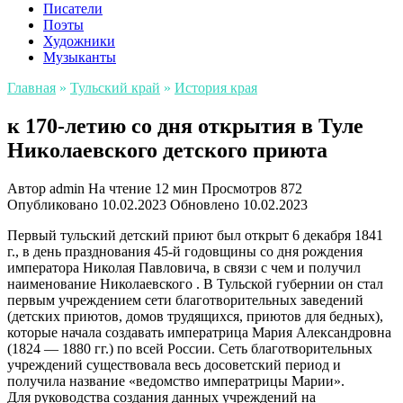
Писатели
Поэты
Художники
Музыканты
Главная
»
Тульский край
»
История края
к 170-летию со дня открытия в Туле
Николаевского детского приюта
Автор
admin
На чтение
12 мин
Просмотров
872
Опубликовано
10.02.2023
Обновлено
10.02.2023
Первый тульский детский приют был открыт 6 декабря 1841
г., в день празднования 45-й годовщины со дня рождения
императора Николая Павловича, в связи с чем и получил
наименование Николаевского . В Тульской губернии он стал
первым учреждением сети благотворительных заведений
(детских приютов, домов трудящихся, приютов для бедных),
которые начала создавать императрица Мария Александровна
(1824 — 1880 гг.) по всей России. Сеть благотворительных
учреждений существовала весь досоветский период и
получила название «ведомство императрицы Марии».
Для руководства создания данных учреждений на