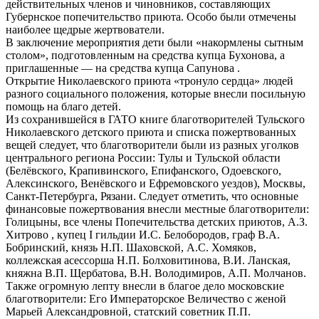
действительных членов и чиновников, составляющих
Губернское попечительство приюта. Особо были отмечены
наиболее щедрые жертвователи.
В заключение мероприятия дети были «накормлены сытным
столом», подготовленным на средства купца Бухонова, а
приглашенные — на средства купца Сапунова .
Открытие Николаевского приюта «тронуло сердца» людей
разного социального положения, которые внесли посильную
помощь на благо детей.
Из сохранившейся в ГАТО книге благотворителей Тульского
Николаевского детского приюта и списка пожертвованных
вещей следует, что благотворители были из разных уголков
центрального региона России: Тулы и Тульской области
(Белёвского, Крапивинского, Епифанского, Одоевского,
Алексинского, Венёвского и Ефремовского уездов), Москвы,
Санкт-Петербурга, Рязани. Следует отметить, что основные
финансовые пожертвования внесли местные благотворители:
Голицыны, все члены Попечительства детских приютов, А.З.
Хитрово , купец I гильдии И.С. Белобородов, граф В.А.
Бобринский, князь Н.П. Шаховской, А.С. Хомяков,
коллежская асессорша Н.П. Болховитинова, В.И. Ланская,
княжна В.П. Щербатова, В.Н. Володимиров, А.П. Молчанов.
Также огромную лепту внесли в благое дело московские
благотворители: Его Императорское Величество с женой
Марьей Александровной, статский советник П.П.