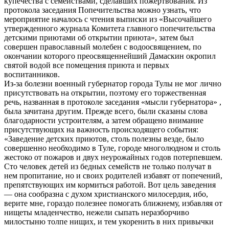
купечества с семействами, сделавших пожертвования. Из
протокола заседания Попечительства можно узнать, что
мероприятие началось с чтения выписки из «Высочайшего
утвержденного журнала Комитета главного попечительства
детскими приютами об открытии приюта», затем был
совершен православный молебен с водоосвящением, по
окончании которого преосвященнейший Дамаскин окропил
святой водой все помещения приюта и первых
воспитанников.
Из-за болезни военный губернатор города Тулы не мог лично
присутствовать на открытии, поэтому его торжественная
речь, названная в протоколе заседания «мысли губернатора» ,
была зачитана другим. Прежде всего, были сказаны слова
благодарности устроителям, а затем обращено внимание
присутствующих на важность происходящего события:
«Заведение детских приютов, столь полезны везде, было
совершенно необходимо в Туле, городе многолюдном и столь
жестоко от пожаров и двух неурожайных годов потерпевшем.
Сто человек детей из бедных семейств не только получат в
нем пропитание, но и своих родителей избавят от попечений,
препятствующих им кормиться работой. Вот цель заведения
— она сообразна с духом христианского милосердия, ибо,
верите мне, гораздо полезнее помогать ближнему, избавляя от
нищеты младенчество, нежели сыпать неразборчиво
милостыню толпе нищих, и тем укоренить в них привычки