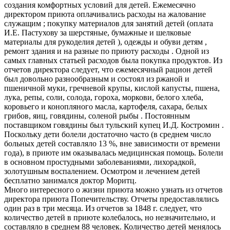
создания комфортных условий для детей. Ежемесячно
директором приюта оплачивались расходы на жалование
служащим ; покупку материалов для занятий детей (оплата
И.Е. Пастухову за шерстяные, бумажные и шелковые
материалы для рукоделия детей ), одежды и обуви детям ,
ремонт здания и на разные по приюту расходы . Одной из
самых главных статьей расходов была покупка продуктов. Из
отчетов директора следует, что ежемесячный рацион детей
был довольно разнообразным и состоял из ржаной и
пшеничной муки, гречневой крупы, кислой капусты, пшена,
лука, репы, соли, солода, гороха, моркови, белого хлеба,
коровьего и конопляного масла, картофеля, сахара, белых
грибов, яиц, говядины, соленой рыбы . Постоянным
поставщиком говядины был тульский купец И.Д. Костромин .
Поскольку дети болели достаточно часто (в среднем число
больных детей составляло 13 %, вне зависимости от времени
года), в приюте им оказывалась медицинская помощь. Болели
в основном простудными заболеваниями, лихорадкой,
золотушным воспалением. Осмотром и лечением детей
бесплатно занимался доктор Моритц.
Много интересного о жизни приюта можно узнать из отчетов
директора приюта Попечительству. Отчеты предоставлялись
один раз в три месяца. Из отчетов за 1848 г. следует, что
количество детей в приюте колебалось, но незначительно, и
составляло в среднем 88 человек. Количество детей менялось