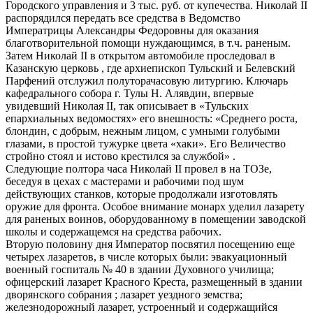
Городского управления и 3 тыс. руб. от купечества. Николай II
распорядился передать все средства в Ведомство
Императрицы Александры Федоровны для оказания
благотворительной помощи нуждающимся, в т.ч. раненым.
Затем Николай II в открытом автомобиле проследовал в
Казанскую церковь , где архиепископ Тульский и Белевский
Парфений отслужил полуторачасовую литургию. Ключарь
кафедрального собора г. Тулы Н. Алявдин, впервые
увидевший Николая II, так описывает в «Тульских
епархиальных ведомостях» его внешность: «Среднего роста,
блондин, с добрым, нежным лицом, с умными голубыми
глазами, в простой тужурке цвета «хаки». Его Величество
стройно стоял и истово крестился за службой» .
Следующие полтора часа Николай II провел в на ТОЗе,
беседуя в цехах с мастерами и рабочими под шум
действующих станков, которые продолжали изготовлять
оружие для фронта. Особое внимание монарх уделил лазарету
для раненых воинов, оборудованному в помещении заводской
школы и содержащемся на средства рабочих.
Вторую половину дня Император посвятил посещению еще
четырех лазаретов, в числе которых были: эвакуационный
военный госпиталь № 40 в здании Духовного училища;
офицерский лазарет Красного Креста, размещенный в здании
дворянского собрания ; лазарет уездного земства;
железнодорожный лазарет, устроенный и содержащийся