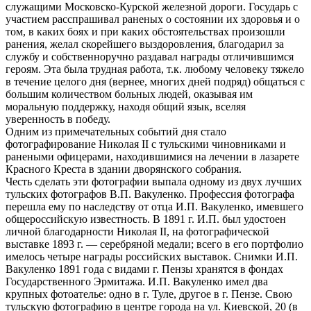
служащими Московско-Курской железной дороги. Государь с
участием расспрашивал раненых о состоянии их здоровья и о
том, в каких боях и при каких обстоятельствах произошли
ранения, желал скорейшего выздоровления, благодарил за
службу и собственноручно раздавал награды отличившимся
героям. Эта была трудная работа, т.к. любому человеку тяжело
в течение целого дня (вернее, многих дней подряд) общаться с
большим количеством больных людей, оказывая им
моральную поддержку, находя общий язык, вселяя
уверенность в победу.
Одним из примечательных событий дня стало
фотографирование Николая II с тульскими чиновниками и
ранеными офицерами, находившимися на лечении в лазарете
Красного Креста в здании дворянского собрания.
Честь сделать эти фотографии выпала одному из двух лучших
тульских фотографов В.П. Вакуленко. Профессия фотографа
перешла ему по наследству от отца И.П. Вакуленко, имевшего
общероссийскую известность. В 1891 г. И.П. был удостоен
личной благодарности Николая II, на фотографической
выставке 1893 г. — серебряной медали; всего в его портфолио
имелось четыре награды российских выставок. Снимки И.П.
Вакуленко 1891 года с видами г. Пензы хранятся в фондах
Государственного Эрмитажа. И.П. Вакуленко имел два
крупных фотоателье: одно в г. Туле, другое в г. Пензе. Свою
тульскую фотографию в центре города на ул. Киевской, 20 (в