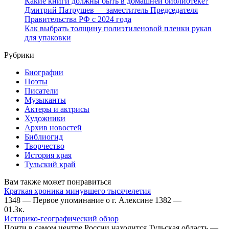
Какие книги должны быть в домашней библиотеке?
Дмитрий Патрушев — заместитель Председателя
Правительства РФ с 2024 года
Как выбрать толщину полиэтиленовой пленки рукав
для упаковки
Рубрики
Биографии
Поэты
Писатели
Музыканты
Актеры и актрисы
Художники
Архив новостей
Библиогид
Творчество
История края
Тульский край
Вам также может понравиться
Краткая хроника минувшего тысячелетия
1348 — Первое упоминание о г. Алексине 1382 —
0
1.3к.
Историко-географический обзор
Почти в самом центре России находится Тульская область —