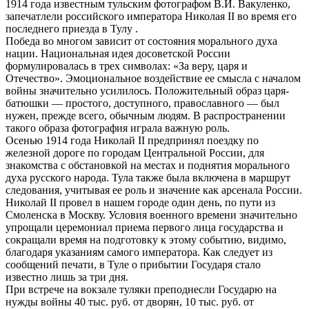
1914 года известным тульским фотографом В.И. Вакуленко,
запечатлели российского императора Николая II во время его
последнего приезда в Тулу .
Победа во многом зависит от состояния морального духа
нации. Национальная идея досоветской России
формулировалась в трех символах: «За веру, царя и
Отечество». Эмоциональное воздействие ее смысла с началом
войны значительно усилилось. Положительный образ царя-
батюшки — простого, доступного, православного — был
нужен, прежде всего, обычным людям. В распространении
такого образа фотография играла важную роль.
Осенью 1914 года Николай II предпринял поездку по
железной дороге по городам Центральной России, для
знакомства с обстановкой на местах и поднятия морального
духа русского народа. Тула также была включена в маршрут
следования, учитывая ее роль и значение как арсенала России.
Николай II провел в нашем городе один день, по пути из
Смоленска в Москву. Условия военного времени значительно
упрощали церемониал приема первого лица государства и
сокращали время на подготовку к этому событию, видимо,
благодаря указаниям самого императора. Как следует из
сообщений печати, в Туле о прибытии Государя стало
известно лишь за три дня.
При встрече на вокзале туляки преподнесли Государю на
нужды войны 40 тыс. руб. от дворян, 10 тыс. руб. от