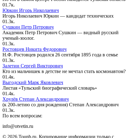
0
1.7к.
Юркин Игорь Николаевич
Игорь Николаевич Юркин — кандидат технических
0
1.3к.
Сушкин Петр Петрович
Академик Петр Петрович Сушкин — видный русский
ученый-зоолог.
0
1.3к.
Ростовцев Никита Федорович
Н.Ф. Ростовцев родился 26 сентября 1895 года в семье
0
1.3к.
Залетин Сергей Викторович
Кто из мальчишек в детстве не мечтал стать космонавтом?
0
1.4к.
Выгодский Марк Яковлевич
Листая «Тульский биографический словарь»
0
1.4к.
Хрулёв Степан Александрович
(к 200-летию со дня рождения) Степан Александрович
0
1.3к.
По всем вопросам:
info@otvetin.ru
© 2026 Tounb.ru. Копирование информации только с