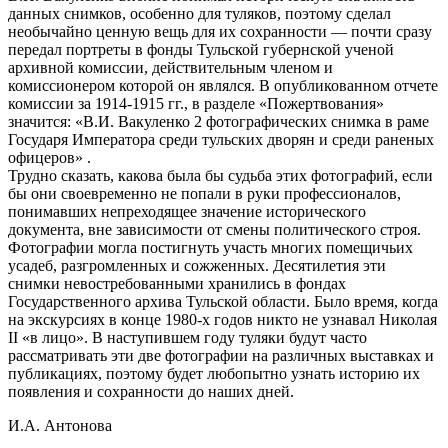
данных снимков, особенно для туляков, поэтому сделал
необычайно ценную вещь для их сохранности — почти сразу
передал портреты в фонды Тульской губернской ученой
архивной комиссии, действительным членом и
комиссионером которой он являлся. В опубликованном отчете
комиссии за 1914-1915 гг., в разделе «Пожертвования»
значится: «В.И. Вакуленко 2 фотографических снимка в раме
Государя Императора среди тульских дворян и среди раненых
офицеров» .
Трудно сказать, какова была бы судьба этих фотографий, если
бы они своевременно не попали в руки профессионалов,
понимавших непреходящее значение исторического
документа, вне зависимости от смены политического строя.
Фотографии могла постигнуть участь многих помещичьих
усадеб, разгромленных и сожженных. Десятилетия эти
снимки невостребованными хранились в фондах
Государственного архива Тульской области. Было время, когда
на экскурсиях в конце 1980-х годов никто не узнавал Николая
II «в лицо». В наступившем году туляки будут часто
рассматривать эти две фотографии на различных выставках и
публикациях, поэтому будет любопытно узнать историю их
появления и сохранности до наших дней.
И.А. Антонова