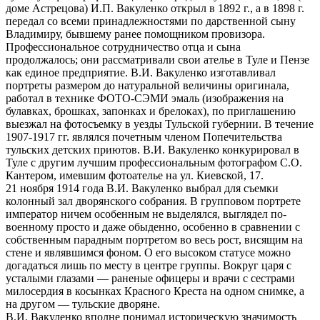
доме Астрецова) И.П. Вакуленко открыл в 1892 г., а в 1898 г.
передал со всеми принадлежностями по дарственной сыну
Владимиру, бывшему ранее помощником провизора.
Профессиональное сотрудничество отца и сына
продолжалось; они рассматривали свои ателье в Туле и Пензе
как единое предприятие. В.И. Вакуленко изготавливал
портреты размером до натуральной величины оригинала,
работал в технике ФОТО-СЭМИ эмаль (изображения на
булавках, брошках, запонках и брелоках), по приглашению
выезжал на фотосъемку в уезды Тульской губернии. В течение
1907-1917 гг. являлся почетным членом Попечительства
тульских детских приютов. В.И. Вакуленко конкурировал в
Туле с другим лучшим профессиональным фотографом С.О.
Кантером, имевшим фотоателье на ул. Киевской, 17.
21 ноября 1914 года В.И. Вакуленко выбрал для съемки
колонный зал дворянского собрания. В групповом портрете
император ничем особенным не выделялся, выглядел по-
военному просто и даже обыденно, особенно в сравнении с
собственным парадным портретом во весь рост, висящим на
стене и являвшимся фоном. О его высоком статусе можно
догадаться лишь по месту в центре группы. Вокруг царя с
усталыми глазами — раненые офицеры и врачи с сестрами
милосердия в косынках Красного Креста на одном снимке, а
на другом — тульские дворяне.
В.И. Вакуленко вполне понимал историческую значимость