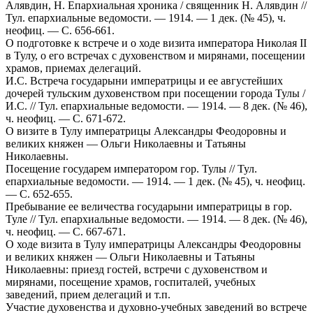
Алявдин, Н. Епархиальная хроника / священник Н. Алявдин //
Тул. епархиальные ведомости. — 1914. — 1 дек. (№ 45), ч.
неофиц. — С. 656-661.
О подготовке к встрече и о ходе визита императора Николая II
в Тулу, о его встречах с духовенством и мирянами, посещении
храмов, приемах делегаций.
И.С. Встреча государыни императрицы и ее августейших
дочерей тульским духовенством при посещении города Тулы /
И.С. // Тул. епархиальные ведомости. — 1914. — 8 дек. (№ 46),
ч. неофиц. — С. 671-672.
О визите в Тулу императрицы Александры Феодоровны и
великих княжен — Ольги Николаевны и Татьяны
Николаевны.
Посещение государем императором гор. Тулы // Тул.
епархиальные ведомости. — 1914. — 1 дек. (№ 45), ч. неофиц.
— С. 652-655.
Пребывание ее величества государыни императрицы в гор.
Туле // Тул. епархиальные ведомости. — 1914. — 8 дек. (№ 46),
ч. неофиц. — С. 667-671.
О ходе визита в Тулу императрицы Александры Феодоровны
и великих княжен — Ольги Николаевны и Татьяны
Николаевны: приезд гостей, встречи с духовенством и
мирянами, посещение храмов, госпиталей, учебных
заведений, прием делегаций и т.п.
Участие духовенства и духовно-учебных заведений во встрече