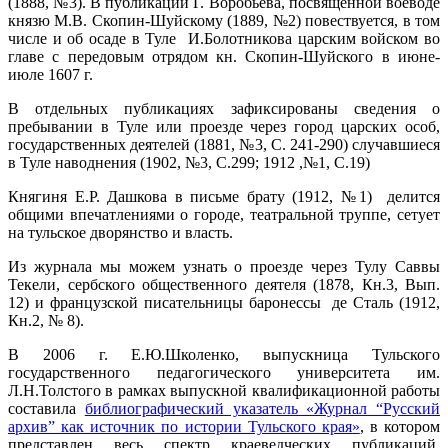
(1888, №3). В публикации Г. Воробьева, посвященной воеводе
князю М.В. Скопин-Шуйскому (1889, №2) повествуется, в том
числе и об осаде в Туле И.Болотникова царским войском во
главе с передовым отрядом кн. Скопин-Шуйского в июне-
июле 1607 г.
В отдельных публикациях зафиксированы сведения о
пребывании в Туле или проезде через город царских особ,
государственных деятелей (1881, №3, С. 241-290) случавшиеся
в Туле наводнения (1902, №3, С.299; 1912 ,№1, С.19)
Княгиня Е.Р. Дашкова в письме брату (1912, №1) делится
общими впечатлениями о городе, театральной труппе, сетует
на тульское дворянство и власть.
Из журнала мы можем узнать о проезде через Тулу Саввы
Текели, сербского общественного деятеля (1878, Кн.3, Вып.
12) и французской писательницы баронессы де Сталь (1912,
Кн.2, № 8).
В 2006 г. Е.Ю.Школенко, выпускница Тульского
государственного педагогического университета им.
Л.Н.Толстого в рамках выпускной квалификационной работы
составила
библиографический указатель «Журнал “Русский
архив” как источник по истории Тульского края»
, в котором
представлен весь спектр краеведческих публикаций,