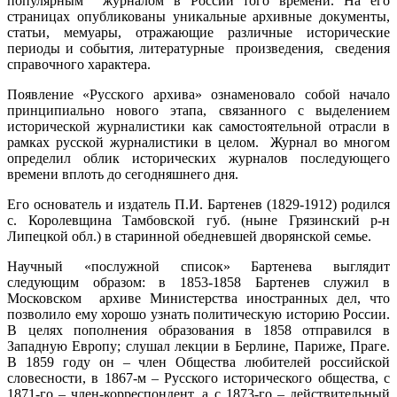
популярным журналом в России того времени. На его
страницах опубликованы уникальные архивные документы,
статьи, мемуары, отражающие различные исторические
периоды и события, литературные произведения, сведения
справочного характера.
Появление «Русского архива» ознаменовало собой начало
принципиально нового этапа, связанного с выделением
исторической журналистики как самостоятельной отрасли в
рамках русской журналистики в целом. Журнал во многом
определил облик исторических журналов последующего
времени вплоть до сегодняшнего дня.
Его основатель и издатель П.И. Бартенев (1829-1912) родился
с. Королевщина Тамбовской губ. (ныне Грязинский р-н
Липецкой обл.) в старинной обедневшей дворянской семье.
Научный «послужной список» Бартенева выглядит
следующим образом: в 1853-1858 Бартенев служил в
Московском архиве Министерства иностранных дел, что
позволило ему хорошо узнать политическую историю России.
В целях пополнения образования в 1858 отправился в
Западную Европу; слушал лекции в Берлине, Париже, Праге.
В 1859 году он – член Общества любителей российской
словесности, в 1867-м – Русского исторического общества, с
1871-го – член-корреспондент, а с 1873-го – действительный