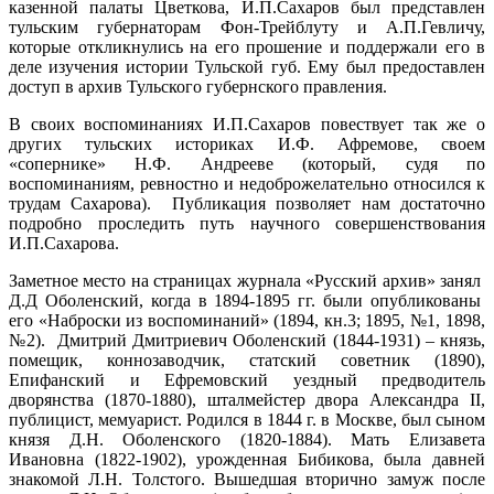
казенной палаты Цветкова, И.П.Сахаров был представлен
тульским губернаторам Фон-Трейблуту и А.П.Гевличу,
которые откликнулись на его прошение и поддержали его в
деле изучения истории Тульской губ. Ему был предоставлен
доступ в архив Тульского губернского правления.
В своих воспоминаниях И.П.Сахаров повествует так же о
других тульских историках И.Ф. Афремове, своем
«сопернике» Н.Ф. Андрееве (который, судя по
воспоминаниям, ревностно и недоброжелательно относился к
трудам Сахарова). Публикация позволяет нам достаточно
подробно проследить путь научного совершенствования
И.П.Сахарова.
Заметное место на страницах журнала «Русский архив» занял
Д.Д Оболенский, когда в 1894-1895 гг. были опубликованы
его «Наброски из воспоминаний» (1894, кн.3; 1895, №1, 1898,
№2). Дмитрий Дмитриевич Оболенский (1844-1931) – князь,
помещик, коннозаводчик, статский советник (1890),
Епифанский и Ефремовский уездный предводитель
дворянства (1870-1880), шталмейстер двора Александра II,
публицист, мемуарист. Родился в 1844 г. в Москве, был сыном
князя Д.Н. Оболенского (1820-1884). Мать Елизавета
Ивановна (1822-1902), урожденная Бибикова, была давней
знакомой Л.Н. Толстого. Вышедшая вторично замуж после