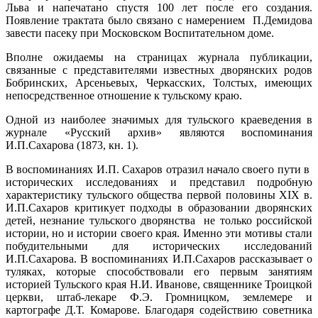
Льва и напечатано спустя 100 лет после его создания.
Появление трактата было связано с намерением П.Демидова
завести пасеку при Московском Воспитательном доме.
Вполне ожидаемы на страницах журнала публикации,
связанные с представителями известных дворянских родов
Бобринских, Арсеньевых, Черкасских, Толстых, имеющих
непосредственное отношение к тульскому краю.
Одной из наиболее значимых для тульского краеведения в
журнале «Русский архив» являются воспоминания
И.П.Сахарова (1873, кн. 1).
В воспоминаниях И.П. Сахаров отразил начало своего пути в
исторических исследованиях и представил подробную
характеристику тульского общества первой половины XIX в.
И.П.Сахаров критикует подходы в образовании дворянских
детей, незнание тульского дворянства не только российской
истории, но и истории своего края. Именно эти мотивы стали
побудительными для исторических исследований
И.П.Сахарова. В воспоминаниях И.П.Сахаров рассказывает о
туляках, которые способствовали его первым занятиям
историей Тульского края Н.И. Иванове, священнике Троицкой
церкви, штаб-лекаре Ф.Э. Громницком, землемере и
картографе Д.Т. Комарове. Благодаря содействию советника