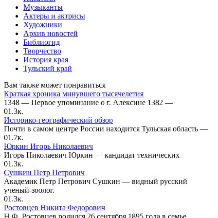
Музыканты
Актеры и актрисы
Художники
Архив новостей
Библиогид
Творчество
История края
Тульский край
Вам также может понравиться
Краткая хроника минувшего тысячелетия
1348 — Первое упоминание о г. Алексине 1382 —
0
1.3к.
Историко-географический обзор
Почти в самом центре России находится Тульская область —
0
1.7к.
Юркин Игорь Николаевич
Игорь Николаевич Юркин — кандидат технических
0
1.3к.
Сушкин Петр Петрович
Академик Петр Петрович Сушкин — видный русский
ученый-зоолог.
0
1.3к.
Ростовцев Никита Федорович
Н.Ф. Ростовцев родился 26 сентября 1895 года в семье