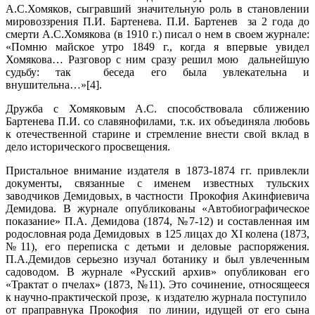
А.С.Хомяков, сыгравший значительную роль в становлении
мировоззрения П.И. Бартенева. П.И. Бартенев за 2 года до
смерти А.С.Хомякова (в 1910 г.) писал о нем в своем журнале:
«Помню майское утро 1849 г., когда я впервые увидел
Хомякова… Разговор с ним сразу решил мою дальнейшую
судьбу: так беседа его была увлекательна и
внушительна…»[4].
Дружба с Хомяковым А.С. способствовала сближению
Бартенева П.И. со славянофилами, т.к. их объединяла любовь
к отечественной старине и стремление внести свой вклад в
дело исторического просвещения.
Пристальное внимание издателя в 1873-1874 гг. привлекли
документы, связанные с именем известных тульских
заводчиков Демидовых, в частности Прокофия Акинфиевича
Демидова. В журнале опубликованы «Автобиографическое
показание» П.А. Демидова (1874, №7-12) и составленная им
родословная рода Демидовых в 125 лицах до XI колена (1873,
№11), его переписка с детьми и деловые распоряжения.
П.А.Демидов серьезно изучал ботанику и был увлеченным
садоводом. В журнале «Русский архив» опубликован его
«Трактат о пчелах» (1873, №11). Это сочинение, относящееся
к научно-практической прозе, к издателю журнала поступило
от праправнука Прокофия по линии, идущей от его сына