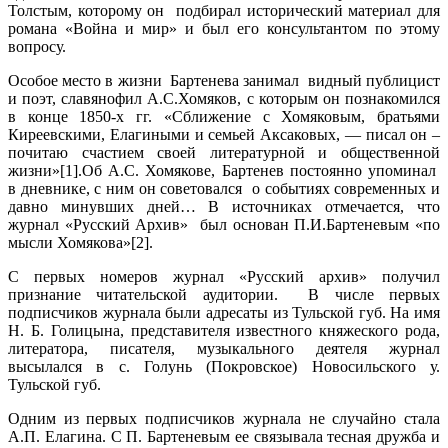
Толстым, которому он подбирал исторический материал для
романа «Война и мир» и был его консультантом по этому
вопросу.
Особое место в жизни Бартенева занимал видный публицист
и поэт, славянофил А.С.Хомяков, с которым он познакомился
в конце 1850-х гг. «Сближение с Хомяковым, братьями
Киреевскими, Елагиными и семьей Аксаковых, — писал он –
почитаю счастием своей литературной и общественной
жизни»[1].Об А.С. Хомякове, Бартенев постоянно упоминал
в дневнике, с ним он советовался о событиях современных и
давно минувших дней… В источниках отмечается, что
журнал «Русский Архив» был основан П.И.Бартеневым «по
мысли Хомякова»[2].
С первых номеров журнал «Русский архив» получил
признание читательской аудитории. В числе первых
подписчиков журнала были адресаты из Тульской губ. На имя
Н. Б. Голицына, представителя известного княжеского рода,
литератора, писателя, музыкального деятеля журнал
высылался в с. Голунь (Покровское) Новосильского у.
Тульской губ.
Одним из первых подписчиков журнала не случайно стала
А.П. Елагина. С П. Бартеневым ее связывала тесная дружба и