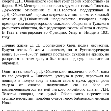
смерти Д.Н. Оболенского (он был убит своим крепостным) за
барона В.М. Менгдена, она осталась дружна с семьей Толстых.
Дружеские отношения с Л.Н.Толстым поддерживал и
Д. Д. Оболенский, нередко встречаясь с ним на охоте. Заядлый
охотник Д.Д.Оболенский неоднократно избирался вице-
президентом императорского скакового общества и Тульского
рысистого общества, был редактором газеты «Охота и спорт».
В 1923 г. эмигрировал во Францию. Умер в Ницце в 1931
году.
Личная жизнь Д. Д. Оболенского была полна несчастий.
Будучи очень богатым человеком, он в Русско-турецкую
войну 1877—1878 гг. занялся поставкой сухарей на армию, но
разорился на этом деле, и был отдан под суд, впоследствии
оправдан.
Один из сыновей Д. Д. Оболенского покончил с собой; одна
из его дочерей – Елизавета, утонула в реке, переезжая на
лошадях в полую воду и спасая своего мужа; другая дочь
умерла от ожогов, полученных ею на бале от
воспламенившегося на ней легкого кисейного платья. Л.Н.
Толстой говорил, что судьба Оболенского, перенесшего
столько несчастий, подобна судьбе героя библейской легенды
Иова.