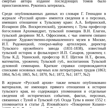
смертью автора издание последующих томов было
приостановлено. Рукопись затерялась.
Среди опубликованных данных из словаря Г. Геннадии в
журнале «Русский архив» имеются сведения и о персонах,
имевших отношение к Тульскому краю: А.А. Бобринский,
Илларион (Ив. Воскресенский), уроженец г. Тулы профессор
богословия Архимандрит, тульский помещик В.Н. Елагин,
тульский дворянин М.А. Офросимов, с чьи именем связано
создание Художественно-промышленного музея в Москве,
И.Т. Радожицкий, генерал-майор артиллерии, директор
Тульского оружейного завода (1831-1838), известный
тульский историк и фольклорист И.П. Сахаров, уроженец г.
Тулы К.Д. Ушинский, профессор Н.Т. Щеглов Н.Т., физик,
математик, уроженец Тульской губ., воспитанник Тульской
духовной семинарии. Краткие справки сопровождаются
списками основных научных или литературных трудов (1863;
1864, №5-6; 1865, №1; 1870, №1; 1872, №1; 1877, №2)
В журнале «Русский архив» также немало опубликовано
материалов, не имеющих прямого отношения к истории
тульского края, но содержащих упоминания и отдельные
сведения об исторических событиях, фактах, персонах,
связанных с Тулой и Тульской губ. Осада Тулы в июне 1552 г.
упоминается в статье Д. Иловайского «Покорение Казани»