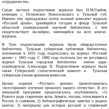
сотрудничество.
Среди частных подписчиков журнала был Н.М.Горбов,
помещик с. Петровское Новосильского у. Тульской губ.
Именно ему принадлежал почти полный комплект журнала
«Русский архив», хранящийся сегодня в фонде Тульской
областной универсальной научной библиотеки, о чем
свидетельствует экслибрис, имеющийся на всех книгах
журнала.
В Туле подписчиками журнала были общедоступные
библиотеки. Тульская губернская публичная библиотека,
основанная в 1833 году, подписалась на журнал «Русский
архив» с 1865 года. С 1880 года получала (но не регулярно)
журнал Тульская городская библиотека имени царя-
освободителя Александра II. Подписчиком журнала были
также Губернский статистический комитет и Тульская
губернская ученая архивная комиссия.
Целью издания «Русского архива» провозглашалась
«всестороннее изучение прошлого нашего отечества». В его
начальной программе предполагалось опубликовать: «1)
Разного рода старинные акты, бумаги, письма, относящиеся к
России и славянам; 2) библиографические заметки о редких
книгах; 3) материалы для истории русской и славянской