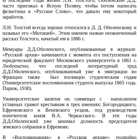
В последние годы жизни Л.Н. Толстого, Оболенский Д.Д.
часто приезжал в Ясную Поляну, чтобы потом написать
фельетоны в «Русское Слово», что давало ему некоторый
заработок.
Л.Н. Толстой всегда хорошо относился к Д. Д. Оболенскому и
называл его «Миташей». Этим именем назван неоконченный
рассказ Толстого, начатый им в 1886 г.
Мемуары Д.Д.Оболенского, опубликованные в журнале
«Русский архив» начинаются с момента его поступления на
юридический факультет Московского университета в 1861 г.
Любопытно, что последний литературный труд
Д.Д.Оболенского, опубликованный уже в эмиграции во
Франции также был посвящен студенческим годам
(Университетские воспоминания студента выпуска 1865 года.
Париж, 1930).
Университетские занятия он совмещал с написанием
уставных грамот крестьянам в трех имениях: Богородицкого,
Ефремовского и Веневского уездов, под руководством
попечителя князя В.А. Черкасского. В эти годы
Д.Д.Оболенский уже занимал должность председателя
земского собрания в Ефремове.
В «Воспоминаниях» в «Русском архиве» подробно