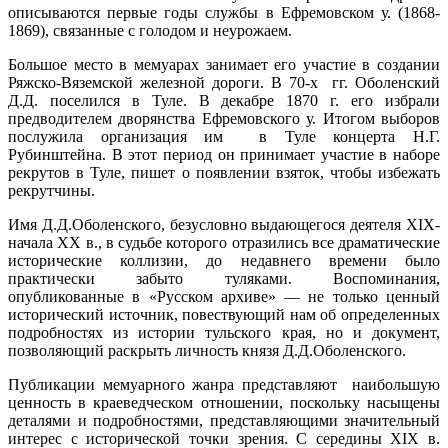
описываются первые годы службы в Ефремовском у. (1868-
1869), связанные с голодом и неурожаем.
Большое место в мемуарах занимает его участие в создании
Ряжско-Вяземской железной дороги. В 70-х гг. Оболенский
Д.Д. поселился в Туле. В декабре 1870 г. его избрали
предводителем дворянства Ефремовского у. Итогом выборов
послужила организация им в Туле концерта Н.Г.
Рубинштейна. В этот период он принимает участие в наборе
рекрутов в Туле, пишет о появлении взяток, чтобы избежать
рекрутчины.
Имя Д.Д.Оболенского, безусловно выдающегося деятеля XIX-
начала XX в., в судьбе которого отразились все драматические
исторические коллизии, до недавнего времени было
практически забыто туляками. Воспоминания,
опубликованные в «Русском архиве» — не только ценный
исторический источник, повествующий нам об определенных
подробностях из истории тульского края, но и документ,
позволяющий раскрыть личность князя Д.Д.Оболенского.
Публикации мемуарного жанра представляют наибольшую
ценность в краеведческом отношении, поскольку насыщены
деталями и подробностями, представляющими значительный
интерес с исторической точки зрения. С середины XIX в.