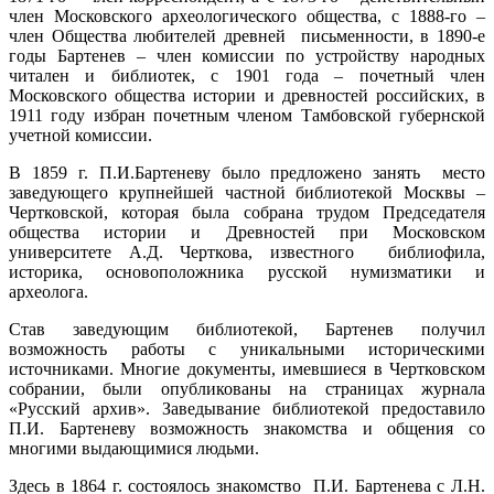
член Московского археологического общества, с 1888-го –
член Общества любителей древней письменности, в 1890-е
годы Бартенев – член комиссии по устройству народных
читален и библиотек, с 1901 года – почетный член
Московского общества истории и древностей российских, в
1911 году избран почетным членом Тамбовской губернской
учетной комиссии.
В 1859 г. П.И.Бартеневу было предложено занять место
заведующего крупнейшей частной библиотекой Москвы –
Чертковской, которая была собрана трудом Председателя
общества истории и Древностей при Московском
университете А.Д. Черткова, известного библиофила,
историка, основоположника русской нумизматики и
археолога.
Став заведующим библиотекой, Бартенев получил
возможность работы с уникальными историческими
источниками. Многие документы, имевшиеся в Чертковском
собрании, были опубликованы на страницах журнала
«Русский архив». Заведывание библиотекой предоставило
П.И. Бартеневу возможность знакомства и общения со
многими выдающимися людьми.
Здесь в 1864 г. состоялось знакомство П.И. Бартенева с Л.Н.