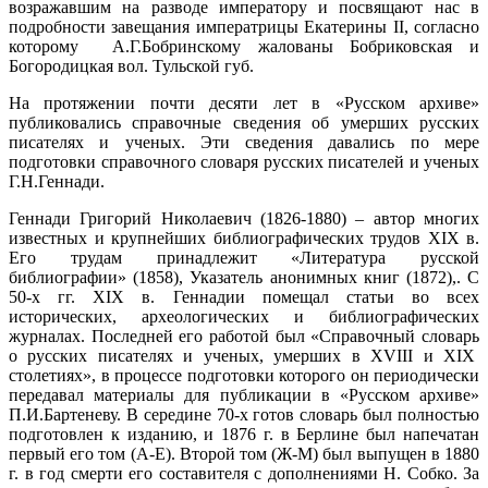
возражавшим на разводе императору и посвящают нас в
подробности завещания императрицы Екатерины II, согласно
которому А.Г.Бобринскому жалованы Бобриковская и
Богородицкая вол. Тульской губ.
На протяжении почти десяти лет в «Русском архиве»
публиковались справочные сведения об умерших русских
писателях и ученых. Эти сведения давались по мере
подготовки справочного словаря русских писателей и ученых
Г.Н.Геннади.
Геннади Григорий Николаевич (1826-1880) – автор многих
известных и крупнейших библиографических трудов XIX в.
Его трудам принадлежит «Литература русской
библиографии» (1858), Указатель анонимных книг (1872),. С
50-х гг. XIX в. Геннадии помещал статьи во всех
исторических, археологических и библиографических
журналах. Последней его работой был «Справочный словарь
о русских писателях и ученых, умерших в XVIII и XIX
столетиях», в процессе подготовки которого он периодически
передавал материалы для публикации в «Русском архиве»
П.И.Бартеневу. В середине 70-х готов словарь был полностью
подготовлен к изданию, и 1876 г. в Берлине был напечатан
первый его том (А-Е). Второй том (Ж-М) был выпущен в 1880
г. в год смерти его составителя с дополнениями Н. Собко. За