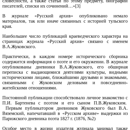
словесности, а также статьи по этому предмету, биографии
писателей, списки их сочинений…»[3]
В журнале «Русский архив» опубликовано немало
материалов, так или иначе связанных с историей тульского
края.
Наибольшее число публикаций краеведческого характера на
страницах журнала «Русский архив» связано с именем
В.А.Жуковского.
Практически, в каждом номере исторического сборника
содержится информация о поэте и его окружении. В журнале
опубликованы дневники В.А.Жуковского, его обширная
переписка с выдающимися деятелями культуры, видными
историческими лицами, ближайшими друзьями и знакомыми,
связанными с Жуковским деловыми и повседневно-
житейскими отношениями.
Постоянной публикации способствовало личное знакомство с
П.И. Бартенева с поэтом и его сыном П.В.Жуковским.
Первым публикатором дневников Жуковского был В.А.
Вяземский, напечатавший в «Русском архиве» выдержки из
Парижского дневника поэта 1827 г. (1876, №2)
Особое место в жизни издателя журнала занимал также