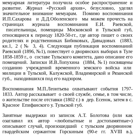
мемуарная литература получила особое распространение и
развитие. Журнал «Русский архив», безусловно, уделял
значительное внимание мемуарам. Помимо воспоминания
И.П.Сахарова и Д.Д.Оболенского мы можем прочесть на
страницах журнала воспоминания Е.И. Раевской,
писательницы, помещицы Московской и Тульской губ,
относящиеся к периоду 1820-50-гг., где автор пишет о своих
родителях и родственниках Бибиковых, Давыдовых (1883,
кн.1, 2 (№ 3, 4). Следующая публикация воспоминаний
Раевской (1896, №1), повествует о дворянских выборах в Туле
1858-1859 г., о составе Тульского комитета, дано описание его
помещений. Записки И.В.Лопухина (1884, №1) посвящены
созданию учреждений временного земского войска или
милиции в Тульской, Калужской, Владимирской и Рязанской
губ., находившихся под его надзором.
Воспоминания М.П.Леонтьева охватывают события 1797-
1833. Автор рассказывает о своей службе, семье, в том числе,
о жительстве после отставки (1802 г.) в дер. Есенок, затем в с.
Красное Епифанского у. Тульской губ.
Занятные выдержки из записок А.Т. Болотова (или как
озаглавил их автор «любопытные и достопамятные»)
описывают случай, произошедший с тульским дворянином
гвардейским сержантом Горскиным (90-е гг. XVIII в.),