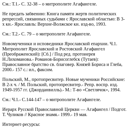
См.: Т.1.- С. 32-38 – о митрополите Агафангеле.
Не предать забвению: Книга памяти жертв политических
репрессий, связанных судьбами с Ярославской областью: В 3-
х кн.- Ярославль: Верхне-Волжское кн. изд-во, 1993.
См.: Т.2.- С. 79 – о митрополите Агафангеле.
Новомученики и исповедники Ярославской епархии. Ч.1.
Митрополит Ярославский и Ростовский Агафангел
(Преображенский): [Сб.] / Под ред. протоиерея
Н.Лихоманова.- Романов-Борисоглебск (Тутаев):
Православное братство св. благовер. Князей Бориса и Глеба,
2000.- 157 с.: ил., факсим.
Польский, М., протопресвитер. Новые мученики Российские:
В 2-х ч. / М. Польский, протопресвитер.- Репр. воспр. изд.
1949-1957 гг. (Джорданвилль).- М.: Т-во «Светлячок», 1994.
См.: Ч.1.- С.144-147 – о митрополите Агафангеле.
Иерарх Русской Православной Церкви — Агафангел / Подгот.
Т. Чуликов // Красное знамя.- 1999.- 19 мая.
Интернет-ресурсы: