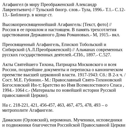
Агафангел (в миру Преображенский Александр
Лаврентьевич) // Тульский биогр. слов.- Тула, 1996.- Т.1.- С.12-
13.- Библиогр. в конце ст.
Высокопреосвященнейший Агафангель: [Текст, фото] //
Россия в ее прошлом и настоящем. В память трехсотлетия
царствования Державного Дома Романовых.- М, 1915.- вкл.
Преосвященный Агафангель, Епископ Тобольский и
Сибирский (А.Л.Преображенский) // Альманах современных
русских государственных деятелей.-СПб., 1897.- С.527.
Акты Святейшего Тихона, Патриарха Московского и всея
России, позднейшие документы и переписка о каноническом
преемстве высшей церковной власти. 1917-1943: Сб.: В 2-х ч. /
Сост. М.Е. Губонин.- М.: Православный Свято-Тихоновский
Богословский Ин-т; Братство во Имя Всемилостивого Спаса ,
1994.- 1064 с.- (Материалы по новейшей истории Русской
православной Церкви).
На с. 218-221, 421, 456-457, 463, 467, 475, 478, 493 – о
митрополите Агафангеле.
Дамаскин (Орловский), иеромонах. Мученики, исповедники
и подвижники благочестия Российской Православной Церкви