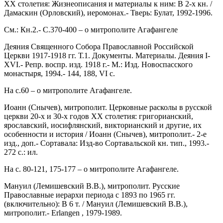
ХХ столетия: Жизнеописания и материалы к ним: В 2-х кн. /
Дамаскин (Орловский), иеромонах.- Тверь: Булат, 1992-1996.
См.: Кн.2.- С.370-400 – о митрополите Агафангеле
Деяния Священного Собора Православной Российской
Церкви 1917-1918 гг. Т.1. Документы. Материалы. Деяния I-
XVI.- Репр. воспр. изд. 1918 г.- М.: Изд. Новоспасского
монастыря, 1994.- 144, 188, VI с.
На с.60 – о митрополите Агафангеле.
Иоанн (Снычев), митрополит. Церковные расколы в русской
церкви 20-х и 30-х годов ХХ столетия: григорианский,
ярославский, иосифлянский, викторианский и другие, их
особенности и история / Иоанн (Снычев), митрополит.- 2-е
изд., доп.- Сортавала: Изд-во Сортавальской кн. тип., 1993.-
272 с.: ил.
На с. 80-121, 175-177 – о митрополите Агафангеле.
Мануил (Лемишевский В.В.), митрополит. Русские
Православные иерархи периода с 1893 по 1965 гг.
(включительно): В 6 т. / Мануил (Лемишевский В.В.),
митрополит.- Erlangen , 1979-1989.