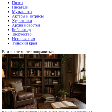
Поэты
Писатели
Музыканты
Актеры и актрисы
Художники
Архив новостей
Библиогид
Творчество
История края
Тульский край
Вам также может понравиться