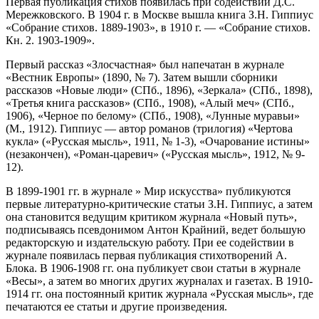
Первая публикация стихов появилась при содействии Д.С.
Мережковского. В 1904 г. в Москве вышла книга З.Н. Гиппиус
«Собрание стихов. 1889-1903», в 1910 г. — «Собрание стихов.
Кн. 2. 1903-1909».
Первый рассказ «Злосчастная» был напечатан в журнале
«Вестник Европы» (1890, № 7). Затем вышли сборники
рассказов «Новые люди» (СПб., 1896), «Зеркала» (СПб., 1898),
«Третья книга рассказов» (СПб., 1908), «Алый меч» (СПб.,
1906), «Черное по белому» (СПб., 1908), «Лунные муравьи»
(М., 1912). Гиппиус — автор романов (трилогия) «Чертова
кукла» («Русская мысль», 1911, № 1-3), «Очарование истины»
(незакончен), «Роман-царевич» («Русская мысль», 1912, № 9-
12).
В 1899-1901 гг. в журнале » Мир искусства» публикуются
первые литературно-критические статьи З.Н. Гиппиус, а затем
она становится ведущим критиком журнала «Новый путь»,
подпи­сываясь псевдонимом Антон Крайний, ведет большую
редакторскую и издательскую работу. При ее содействии в
журнале появилась первая публикация стихотворений А.
Блока. В 1906-1908 гг. она публикует свои статьи в журнале
«Весы», а затем во многих других журналах и газетах. В 1910-
1914 гг. она постоянный критик журнала «Русская мысль», где
печатаются ее статьи и другие произведения.