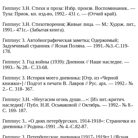
Гиппиус 3.Н. Стихи и проза: Избр. произв. Воспоминания.. —
Тула: Приок. кн. изд-во, 1992.- 431 с. — (Отчий край).
Гиппиус 3.Н. Стихотворения; Живые лица. — М.: Худож. лит.,
1991.- 471с.- (Забытая книга).
Гиппиус 3. Автобиографическая заметка; Одержимый;
Задумчивый странник // Ясная Поляна. — 1991.-№3.-С.119-
178.
Гиппиус 3. Год войны (1939): Дневник // Наше наследие. —
1993.- № 28.- С.33-68.
Гиппиус 3. История моего дневника: [Отр. из «Черной
книжки»] / Подгот к печати В. Лавров // Рус. арх. — 1992.- №
2.- С. 318- 367.
Гиппиус 3.Н. «Неугасим огонь души…»: [Из лит.-критич.
наследия] / Публ. Н.И. Осьмаковой // Октябрь. — 1992.- № 8.-
С. 169- 187.
Гиппиус 3.. «О днях петербургских. 1914-1918»: Странички из
дневника // Родина.-1991 .-№ 4.-С.82-87.
Гиппиус 3. Петербургские дневники [1917- 1919гг.] //Ясная