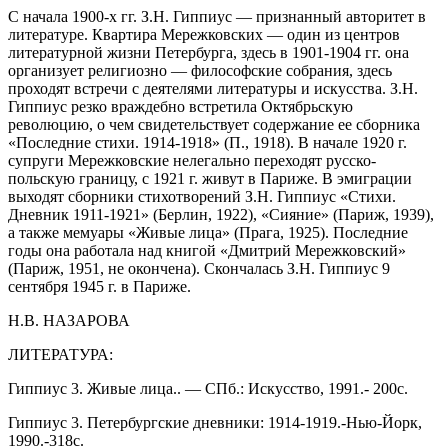
С начала 1900-х гг. З.Н. Гиппиус — признанный авторитет в
литературе. Квартира Мережковских — один из центров
литературной жизни Петербурга, здесь в 1901-1904 гг. она
организует религиозно — философские собрания, здесь
проходят встречи с деятелями литературы и искусства. З.Н.
Гиппиус резко враждебно встретила Октябрьскую
революцию, о чем свидетельствует содержание ее сборника
«Последние стихи. 1914-1918» (П., 1918). В начале 1920 г.
супруги Мережковские нелегально переходят русско-
польскую границу, с 1921 г. живут в Париже. В эмиграции
выходят сборники стихотворений З.Н. Гиппиус «Стихи.
Дневник 1911-1921» (Бер­лин, 1922), «Сияние» (Париж, 1939),
а также мемуары «Живые лица» (Прага, 1925). Последние
годы она работала над книгой «Дмитрий Мережковский»
(Париж, 1951, не окончена). Сконча­лась З.Н. Гиппиус 9
сентября 1945 г. в Париже.
Н.В. НАЗАРОВА
ЛИТЕРАТУРА:
Гиппиус 3. Живые лица.. — СПб.: Искусство, 1991.- 200с.
Гиппиус 3. Петербургские дневники: 1914-1919.-Нью-Йорк,
1990.-318с.