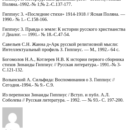
Поляна.-1992.-№ 1;№ 2.-С.137-177.
Гиппиус 3. «Последние стихи» 1914-1918 // Ясная Поляна. —
1990.- № 1.- С.158-166.
Гиппиус 3. Правда о земле: К истории русского христианства
// Диалог. — 1991.- № 18.-С.47-54.
Савельев С.Н. Жанна д»Арк русской религиозной мысли:
Интеллектуальный профиль З. Гиппиус. — М., 1992.- 64 с.
Богомолов Н.А., Котлерев Н.В. К истории первого сборника
стихов Зинаиды Гиппиус // Русская литература.- 1991.-№ 3-
С.121-132.
Волынский А. Сильфида: Воспоминания о З. Гиппиус //
Сегодня.-1994.- № 9.- С.9.
Из переписки Зинаиды Гиппиус / Вступ. и публ. А.Л.
Соболева // Русская литература. – 1992. — № 93.- C. 197-200.