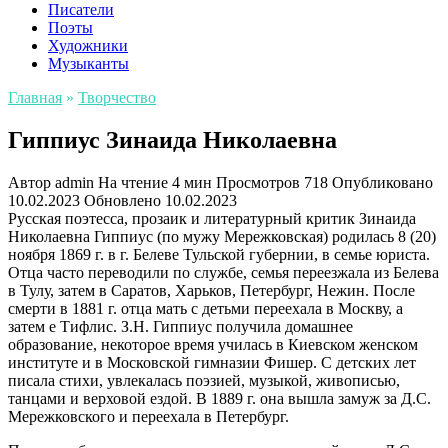
Писатели
Поэты
Художники
Музыканты
Главная
»
Творчество
Гиппиус Зинаида Николаевна
Автор
admin
На чтение
4 мин
Просмотров
718
Опубликовано
10.02.2023
Обновлено
10.02.2023
Русская поэтесса, прозаик и литературный критик Зинаида
Николаевна Гиппиус (по мужу Мережковская) родилась 8 (20)
ноября 1869 г. в г. Белеве Тульской губернии, в семье юриста.
Отца часто переводили по службе, семья переезжала из Белева
в Тулу, затем в Саратов, Харьков, Петербург, Нежин. После
смерти в 1881 г. отца мать с детьми переехала в Москву, а
затем е Тифлис. З.Н. Гиппиус получила домашнее
образование, некоторое время училась в Киевском женском
институте и в Московской гимназии Фишер. С детских лет
писала стихи, увлекалась поэзией, музыкой, живописью,
танцами и верховой ездой. В 1889 г. она вышла замуж за Д.С.
Мережковского и переехала в Петербург.