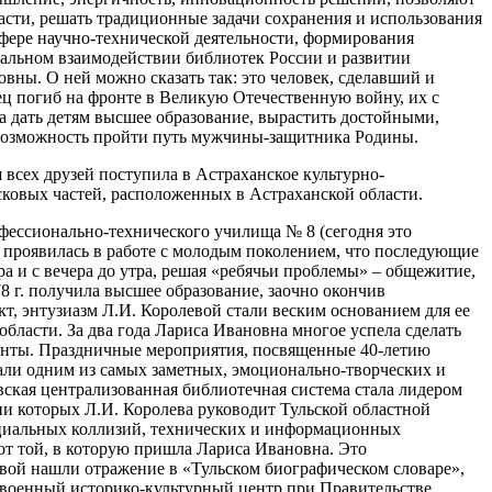
асти, решать традиционные задачи сохранения и использования
фере научно-технической деятельности, формирования
нальном взаимодействии библиотек России и развитии
вны. О ней можно сказать так: это человек, сделавший и
отец погиб на фронте в Великую Отечественную войну, их с
а дать детям высшее образование, вырастить достойными,
и возможность пройти путь мужчины-защитника Родины.
всех друзей поступила в Астраханское культурно-
сковых частей, расположенных в Астраханской области.
рофессионально-технического училища № 8 (сегодня это
о проявилась в работе с молодым поколением, что последующие
ера и с вечера до утра, решая «ребячьи проблемы» – общежитие,
8 г. получила высшее образование, заочно окончив
т, энтузиазм Л.И. Королевой стали веским основанием для ее
бласти. За два года Лариса Ивановна многое успела сделать
аланты. Праздничные мероприятия, посвященные 40-летию
али одним из самых заметных, эмоционально-творческих и
ская централизованная библиотечная система стала лидером
ии которых Л.И. Королева руководит Тульской областной
оциальных коллизий, технических и информационных
от той, в которую пришла Лариса Ивановна. Это
евой нашли отражение в «Тульском биографическом словаре»,
 военный историко-культурный центр при Правительстве