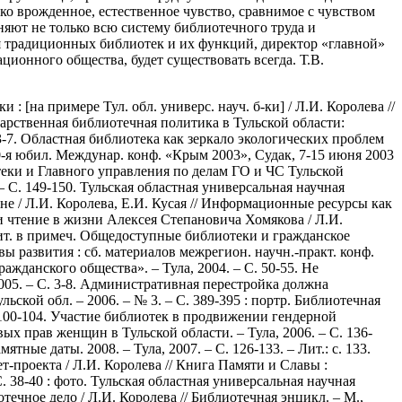
ко врожденное, естественное чувство, сравнимое с чувством
яют не только всю систему библиотечного труда и
ия традиционных библиотек и их функций, директор «главной»
ционного общества, будет существовать всегда. Т.В.
 [на примере Тул. обл. универс. науч. б-ки] / Л.И. Королева //
дарственная библиотечная политика в Тульской области:
 3-7. Областная библиотека как зеркало экологических проблем
0-я юбил. Междунар. конф. «Крым 2003», Судак, 7-15 июня 2003
иотеки и Главного управления по делам ГО и ЧС Тульской
– С. 149-150. Тульская областная универсальная научная
 / Л.И. Королева, Е.И. Кусая // Информационные ресурсы как
 и чтение в жизни Алексея Степановича Хомякова / Л.И.
– Лит. в примеч. Общедоступные библиотеки и гражданское
ы развития : сб. материалов межрегион. научн.-практ. конф.
жданского общества». – Тула, 2004. – С. 50-55. Не
2005. – С. 3-8. Административная перестройка должна
кой обл. – 2006. – № 3. – С. 389-395 : портр. Библиотечная
. 100-104. Участие библиотек в продвижении гендерной
х прав женщин в Тульской области. – Тула, 2006. – С. 136-
тные даты. 2008. – Тула, 2007. – С. 126-133. – Лит.: с. 133.
проекта / Л.И. Королева // Книга Памяти и Славы :
 С. 38-40 : фото. Тульская областная универсальная научная
иотечное дело / Л.И. Королева // Библиотечная энцикл. – М.,