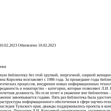
10.02.2023
Обновлено
10.02.2023
теки
ую библиотеку без этой хрупкой, энергичной, озорной женщины
 Королева возглавляет с 1986 года. За прошедшие годы библио
огических процессов, внедрении новых информационных технол
преданность и новаторство – категории, которые позволяют Л.И.
почетная должность. Но если почет и уважение вне библиотеки – 
важение завоевывается годами. Пять раз библиотека была удосто
фраструктуры информационного обеспечения в сфере научно-тех
аследия Тульского края, дважды поддерживались проекты в кон
нкурсах. Присущие Л.И. Королевой стратегическое, системное 