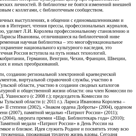
еских личностей. В библиотеке не боятся изменений внешней
новым с коллегами, с библиотечным сообществом.
убличных выступлениях, в общении с единомышленниками и
алов в Интернет, чтения прессы, профессиональных журналов,
ию, уделяет Л.И. Королева профессиональному становлению и
е Ларисы Ивановны, отличившиеся на библиотечной ниве
временная научная библиотека – это многофункциональное
охранение национального культурного наследия, это
течная Россия вступила на путь новых технологий.
икобритании, Германии, Венгрии, Чехии, Франции, Швеции,
ких и иных преобразований.
и, созданию региональной электронной краеведческой
ументов, виртуальной справочной службы, участию в
льской области, участию в создании сводных каталогов
ультурной и общественной жизни области: она член Комиссии по
. Ушинского (с 2008 г.); председатель Комиссии по
льской области (с 2011 г.). Лариса Ивановна Королева –
 II степени (2002), «Знаком ордена Доброты» (2004), орденом
ни (2007), памятной медалью «Патриот России» (2011);
 (2004), лауреата премии «Шар. Библиотекарь года» (2010);
 Памятной медали «Патриот России» в День России на
емкое и близкое. Идея служить Родине и посвятить этому всю
ая труженица, прожившая трудную жизнь вдовы. Сегодня