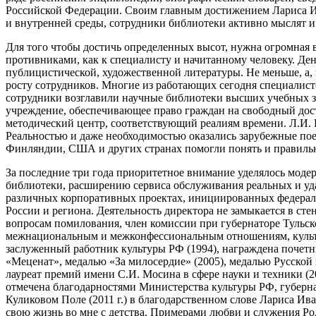
Российской Федерации. Своим главным достижением Лариса Ив
и внутренней среды, сотрудники библиотеки активно мыслят и
Для того чтобы достичь определенных высот, нужна огромная 
противниками, как к специалисту и начитанному человеку. Ден
публицистической, художественной литературы. Не меньше, а,
росту сотрудников. Многие из работающих сегодня специалист
сотрудники возглавили научные библиотеки высших учебных за
учреждение, обеспечивающее право граждан на свободный дос
методический центр, соответствующий реалиям времени. Л.И. К
Реальностью и даже необходимостью оказались зарубежные по
Финляндии, США и других странах помогли понять и правильн
За последние три года приоритетное внимание уделялось мод
библиотеки, расширению сервиса обслуживания реальных и уда
различных корпоративных проектах, инициированных федераль
России и региона. Деятельность директора не замыкается в ст
вопросам помилования, член комиссии при губернаторе Тульско
межнациональным и межконфессиональным отношениям, культур
заслуженный работник культуры РФ (1994), награждена почетны
«Меценат», медалью «За милосердие» (2005), медалью Русской
лауреат премий имени С.И. Мосина в сфере науки и техники (20
отмечена благодарностями Министерства культуры РФ, губерна
Куликовом Поле (2011 г.) в благодарственном слове Лариса Ив
свою жизнь во мне с детства. Примерами любви и служения Ро