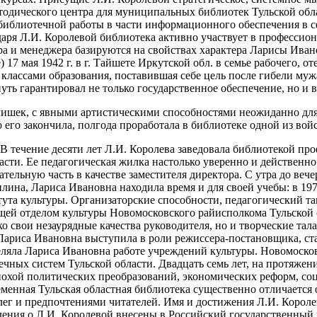
етодического центра для муниципальных библиотек Тульской обл
библиотечной работы в части информационного обеспечения в с
даря Л.И. Королевой библиотека активно участвует в профессио
а и менеджера базируются на свойствах характера Ларисы Ивано
 17 мая 1942 г. в г. Тайшете Иркутской обл. в семье рабочего, 
классами образования, поставившая себе цель после гибели муж
путь гарантировал не только государственное обеспечение, но 
ьчишек, с явными артистическими способностями неожиданно для 
его закончила, полгода проработала в библиотеке одной из вой
. В течение десяти лет Л.И. Королева заведовала библиотекой п
асти. Ее педагогическая жилка настолько уверенно и действенн
ательную часть в качестве заместителя директора. С утра до веч
ина, Лариса Ивановна находила время и для своей учебы: в 197
та культуры. Организаторские способности, педагогический так
ющей отделом культуры Новомосковского райисполкома Тульской о
ько свои незаурядные качества руководителя, но и творческие т
Лариса Ивановна выступила в роли режиссера-постановщика, ст
ляла Лариса Ивановна работе учреждений культуры. Новомосков
чных систем Тульской области. Двадцать семь лет, на протяжен
эпохой политических преобразований, экономических реформ, с
енная Тульская областная библиотека существенно отличается 
лег и предпочтениями читателей. Имя и достижения Л.И. Корол
дения о Л.И. Королевой внесены в Российский государственный