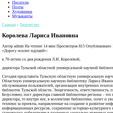
Писатели
Поэты
Художники
Музыканты
Главная
»
Творчество
Королева Лариса Ивановна
Автор
admin
На чтение
14 мин
Просмотров
815
Опубликовано
«Дорогу осилит идущий»:
к 70-летию со дня рождения Л.И. Королевой,
директора Тульской областной универсальной научной библио
Сегодня представить Тульскую областную универсальную научн
Областную универсальную научную библиотеку Лариса Ивановна
обслуживания пользователей, организации внутренних технол
библиотек Тульской области. Энергичность, ответственность, 
Безусловно, пост директора главной библиотеки региона – это 
директора, то внутри нее, в коллективе библиотеки, почет и у
техники за проекты, направленные на создание и развитие ин
информационных ресурсов, сохранение историко-культурного н
становилась победителем в различных социально значимых ко