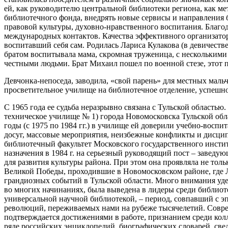
ей, как руководителю центральной библиотеки региона, как м
библиотечного фонда, внедрять новые сервисы и направления 
правовой культуры, духовно-нравственного воспитания. Благо
международных контактов. Качества эффективного организатор
воспитавший себя сам. Родилась Лариса Кулакова (в девичестве)
братом воспитывала мама, скромная труженица, с несколькими 
честными людьми. Брат Михаил пошел по военной стезе, этот 
Девчонка-непоседа, заводила, «свой парень» для местных мал
просветительное училище на библиотечное отделение, успешно 
С 1965 года ее судьба неразрывно связана с Тульской областью
техническое училище № 1) города Новомосковска Тульской обл
годы (с 1975 по 1984 гг.) в училище ей доверили учебно-воспит
досуг, массовые мероприятия, неизбежные конфликты и дисципл
библиотечный факультет Московского государственного институ
назначения в 1984 г. на серьезный руководящий пост – заведу
для развития культуры района. При этом она проявляла не тол
Великой Победы, проходившие в Новомосковском районе, где 
грандиозных событий в Тульской области. Много внимания уде
во многих начинаниях, была выведена в лидеры среди библиоте
универсальной научной библиотекой, – период, совпавший с 
революций, переживаемых нами на рубеже тысячелетий. Соврем
подтверждается достижениями в работе, признанием среди кол
ряде российских энциклопедий, биографических словарей, све