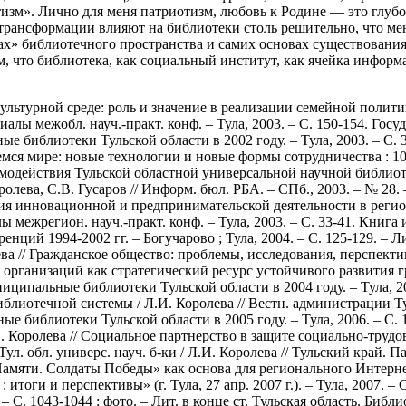
тизм». Лично для меня патриотизм, любовь к Родине — это глубо
трансформации влияют на библиотеки столь решительно, что мен
цах» библиотечного пространства и самих основах существован
м, что библиотека, как социальный институт, как ячейка информа
турной среде: роль и значение в реализации семейной политики :
лы межобл. науч.-практ. конф. – Тула, 2003. – С. 150-154. Госу
ые библиотеки Тульской области в 2002 году. – Тула, 2003. – С.
емся мире: новые технологии и новые формы сотрудничества : 1
т взаимодействия Тульской областной универсальной научной библ
лева, С.В. Гусаров // Информ. бюл. РБА. – СПб., 2003. – № 28. 
 инновационной и предпринимательской деятельности в регионе
 межрегион. науч.-практ. конф. – Тула, 2003. – С. 33-41. Книга
ренций 1994-2002 гг. – Богучарово ; Тула, 2004. – С. 125-129. 
ва // Гражданское общество: проблемы, исследования, перспектив
рганизаций как стратегический ресурс устойчивого развития гра
униципальные библиотеки Тульской области в 2004 году. – Тула, 
отечной системы / Л.И. Королева // Вестн. администрации Тульс
ные библиотеки Тульской области в 2005 году. – Тула, 2006. – С
оролева // Социальное партнерство в защите социально-трудовы
. обл. универс. науч. б-ки / Л.И. Королева // Тульский край. Памя
амяти. Солдаты Победы» как основа для регионального Интернет-
итоги и перспективы» (г. Тула, 27 апр. 2007 г.). – Тула, 2007. –
– С. 1043-1044 : фото. – Лит. в конце ст. Тульская область. Библ