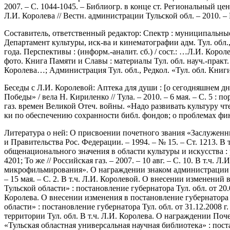
2007. – С. 1044-1045. – Библиогр. в конце ст. Региональный 
Л.И. Королева // Вестн. администрации Тульской обл. – 2010. – 
Составитель, ответственный редактор: Спектр : муниципальные б
Департамент культуры, иск-ва и кинематографии адм. Тул. обл., 
года. Перспективы : (информ.-аналит. сб.) / сост.: …Л.И. Короле
фото. Книга Памяти и Славы : материалы Тул. обл. науч.-практ. к
Королева…; Администрация Тул. обл., Редкол. «Тул. обл. Книги Па
Беседы с Л.И. Королевой: Аптека для души : [о сегодняшнем дне Т
Победы» / вела Н. Кириленко // Тула. – 2010. – 6 мая. – С. 5 :
газ. времен Великой Отеч. войны. «Надо развивать культуру чтен
ки по обеспечению сохранности библ. фондов; о проблемах фи
Литература о ней: О присвоении почетного звания «Заслуженны
и Правительства Рос. Федерации. – 1994. – № 15. – Ст. 1213.
общенационального значения в области культуры и искусства : р
4201; То же // Российская газ. – 2007. – 10 авг. – С. 10. В т
микрофильмирования». О награждении знаком администрации Тул
– 15 мая. – С. 2. В т.ч. Л.И. Королевой. О внесении изменени
Тульской области» : постановление губернатора Тул. обл. от 20.0
Королева. О внесении изменения в постановление губернатора 
области» : постановление губернатора Тул. обл. от 31.12.2008 г
территории Тул. обл. В т.ч. Л.И. Королева. О награждении По
«Тульская областная универсальная научная библиотека» : постан