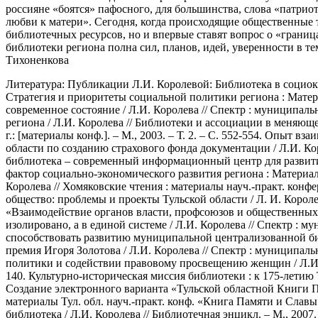
россияне «боятся» пафосного, для большинства, слова «патрио
любви к матери». Сегодня, когда происходящие общественные 
библиотечных ресурсов, но и впервые ставят вопрос о «грани
библиотеки региона полна сил, планов, идей, уверенности в те
Тихоненкова
Литература: Публикации Л.И. Королевой: Библиотека в социокуль
Стратегия и приоритеты социальной политики региона : Материа
современное состояние / Л.И. Королева // Спектр : муниципальн
региона / Л.И. Королева // Библиотеки и ассоциации в меняющ
г.: [материалы конф.]. – М., 2003. – Т. 2. – С. 552-554. Опы
области по созданию страхового фонда документации / Л.И. Коро
библиотека – современный информационный центр для развития
фактор социально-экономического развития региона : Материалы
Королева // Хомяковские чтения : материалы науч.-практ. конфе
общество: проблемы и проекты Тульской области / Л. И. Короле
«Взаимодействие органов власти, профсоюзов и общественных о
изолировано, а в единой системе / Л.И. Королева // Спектр : м
способствовать развитию муниципальной централизованной библи
премия Игоря Золотова / Л.И. Королева // Спектр : муниципаль
политики и содействии правовому просвещению женщин / Л.И. К
140. Культурно-историческая миссия библиотеки : к 175-летию Тул
Создание электронного варианта «Тульской областной Книги П
материалы Тул. обл. науч.-практ. конф. «Книга Памяти и Славы : 
библиотека / Л.И. Королева // Библиотечная энцикл. – М., 2007. 