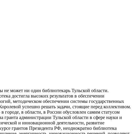
 не может ни один библиотекарь Тульской области.
тека достигла высоких результатов в обеспечении
огий, методическом обеспечении системы государственных
 Королевой успешно решать задачи, стоящие перед коллективом.
в городе, в области, в России обусловлен самим статусом
ена гранта администрации Тульской области в сфере науки и
нической и инновационной деятельности, развитие
курсе грантов Президента РФ, неоднократно библиотека
мышление, энергичность, инновационность решений, позволяют