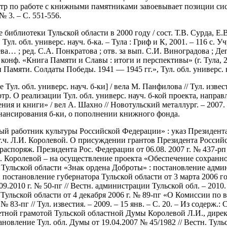
центр по работе с книжными памятниками завоевывает позиции с
№ 3. – С. 551-556.
иблиотеки Тульской области в 2000 году / сост. Т.В. Сурда, Е.В. 
Тул. обл. универс. науч. б-ка. – Тула : Гриф и К, 2001. – 116 с.
ва… ; ред. С.А. Понкратова ; отв. за вып. С.И. Виноградова ; Деп
онф. «Книга Памяти и Славы : итоги и перспективы» (г. Тула, 27 а
мяти. Солдаты Победы. 1941 — 1945 гг.», Тул. обл. универс. науч. 
ул. обл. универс. науч. б-ки] / вела М. Панфилова // Тул. извест
 портр. О реализации Тул. обл. универс. науч. б-кой проекта, на
ия и книги» / вел А. Шахно // Новотульский металлург. – 2007. – 1
нансирования б-ки, о пополнении книжного фонда.
й работник культуры Российской Федерации» : указ Президента 
 В т.ч. Л.И. Королевой. О присуждении грантов Президента Росс
аспоряж. Президента Рос. Федерации от 06.08. 2007 г. № 437-рп /
.ч. Л.И. Королевой – на осуществление проекта «Обеспечение сохр
ьской области «Знак ордена Доброты» : постановление администр
й в постановление губернатора Тульской области от 3 марта 2006
9.2010 г. № 50-пг // Вестн. администрации Тульской обл. – 2010. 
Тульской области от 4 декабря 2006 г. № 89-пг «О Комиссии по
. № 83-пг // Тул. известия. – 2009. – 15 янв. – С. 20. – Из соде
четной грамотой Тульской областной Думы Королевой Л.И., дире
овление Тул. обл. Думы от 19.04.2007 № 45/1982 // Вестн. Тульск