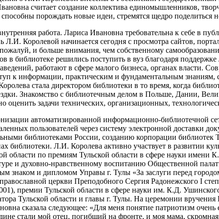
ановна считает создание коллектива единомышленников, творч
 способны порождать новые идеи, стремятся щедро поделиться 
внутренняя работа. Лариса Ивановна требовательна к себе в п
ь Л.И. Королевой начинается сегодня с просмотра сайтов, порт
 пожалуй, и больше внимания, чем собственному самообразован
ов в библиотеке решились поступить в вуз благодаря поддержк
ведений, работают в сфере малого бизнеса, органах власти. Со
туп к информации, практическим и фундаментальным знаниям, с
оролева стала директором библиотеки в то время, когда библио
ездки. Знакомство с библиотечным делом в Польше, Дании, Вел
о оценить задачи технических, организационных, технологичес
ернизации автоматизированной информационно-библиотечной сет
ленных пользователей через систему электронной доставки док
ными библиотеками России, созданию корпорации библиотек Ту
енах библиотеки. Л.И. Королева активно участвует в развитии к
й области по премиям Тульской области в сфере науки имени К.Д
е и духовно-нравственному воспитанию Общественной палаты Ту
м знаком и дипломом Управы г. Тулы «За заслуги перед городом»
 православной церкви Преподобного Сергия Радонежского I степе
01), премии Тульской области в сфере науки им. К.Д. Ушинского
тора Тульской области и главы г. Тулы. На церемонии вручения
ановна сказала следующее: «Для меня понятие патриотизм очень 
дине стали мой отец, погибший на фронте, и моя мама, скромн