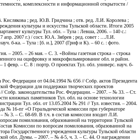
истемности, комплексности и информационной открытости /
Кислякова ; ред. Ю.В. Гридчина ; отв. ред. Л.И. Королева ;
 Учреждения культуры и искусства Тульской области. Итоги 2005
артамент культуры Тул. обл. – Тула : Левша, 2006. – 140 с.:
пр. 2007 г.) / сост. Ю.А. Зябрев ; ред. совет : …Л.И.
б-ка. – Тула : [б. и.], 2007 (Гриф и К). – 60 с. : фото.
ия. – 2005. – 26 мая. – С. 3. «Войны газетная строка – строка
правленного на оцифровку и микрофильмирование обл. и район.
 февр. – С. 8 : портр. О проектах Тул. обл. универс. науч. б-
Рос. Федерации от 04.04.1994 № 656 // Собр. актов Президента
ийской Федерации для поддержки творческих проектов
/ Собр. законодательства Рос. Федерации. – 2007. – № 33. – Ст.
анности книжных памятников Тул. обл. на основе технологии
ации Тул. обл. от 13.05.2004 № 291 // Тул. известия. – 2004.
 года № 16-пг «О Геральдической комиссии при губернаторе
– № 3. – С. 68-69. В т.ч. в состав комиссии входит Л.И.
 вопросам помилования, образованной на территории Тульской
рж.: Состав Комиссии по вопросам помилования, образованной на
ктора Государственного учреждения культуры Тульской области
ой обл. Думы. – 2007. – № 4-5, ч. 3. – С. 44. О награждении