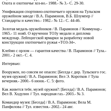
Охота и охотничье хоз-во.- 1988.- № 3.- С. 29-30.
Унификация спортивно-охотничьего оружия на Тульском
оружейном заводе / В.А. Парамонов, В.Б. Шлумпер //
Стандарты и качество.- 1982.- № 12.- С. 44-46.
Золотая медаль оружейников / В. Парамонов // Коммунар.-
1965.- 11 нояб. О вручении ТОЗу медали и диплома
междунар. Лейпцигской ярмарки за разработку новой
конструкции охотничьего ружья «ТОЗ-З4».
Клеймо с орлом — гарантия качества / В. Парамонов // Тула.-
2001.- 2 окт.- С. 4.
Интервью:
Вооружен, но совсем не опасен: [Беседа с дир. Тульского гос.
музея оружия] / В.А. Парамонов; Вел Э. Коротков // Тула
вечерняя.- 2000.- 6 июня.- С. 5: фото.
Как живется тебе, музей оружия?: [Беседа] / В.А. Парамонов;
Вел В. Ходулин // Тул. народная газ.- 2003.- № 3.
Командир музея: [Беседа] / В.А. Парамонов; Вела М.
Панфилова // Тул. известия.- 2002.- 24 авг.