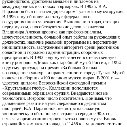
руководством, удостоены медалей и дипломов на
международных выставках и ярмарках. В 1992 г. В.А.
Парамонов был назначен директором Тульского музея оружия.
В 1996 г. музей получил статус федерального
государственного учреждения. Выполнению задач, стоящих
перед музеем, способствуют такие деловые качества
Владимира Александровича как профессионализм,
целеустремленность, большой опыт работы на руководящих
должностях, наличие реальной программы на перспективу,
инициативность, заслуженный авторитет среди работников
областной и городской администрации, оборонных
предприятий. В 1993 году музей занесен в отечественную
книгу рекордов «Диво» как старейший музей России, в 1994
году ему присуждена премия «За большой вклад в
возрождение культуры и нравственности города Тулы». Музей
включен в сборник «100 великих музеев мира». В 2001 г. —
удостоен диплома Всероссийской ежегодной премии
«Хрустальный глобус». Коллекции пополняются
современными образцами оружия. Внедряются новые
технологии. Возросло число посетителей. Понимая, что
дальнейшее развитие музея сдерживается дефицитом
площадей, В.А. Парамонов, несмотря на сложную
экономическую обстановку в стране в середине 90-х гг.,
взялся за организацию строительства нового музея. Вновь
строящийся комплекс площадью 11458 кв. м. должен стать не