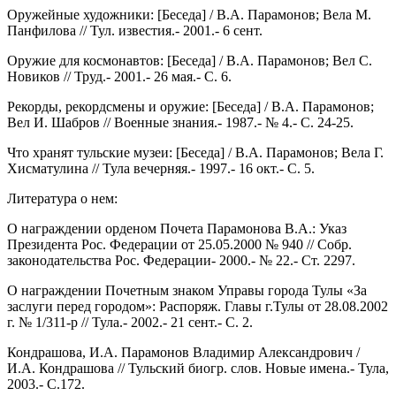
Оружейные художники: [Беседа] / В.А. Парамонов; Вела М.
Панфилова // Тул. известия.- 2001.- 6 сент.
Оружие для космонавтов: [Беседа] / В.А. Парамонов; Вел С.
Новиков // Труд.- 2001.- 26 мая.- С. 6.
Рекорды, рекордсмены и оружие: [Беседа] / В.А. Парамонов;
Вел И. Шабров // Военные знания.- 1987.- № 4.- С. 24-25.
Что хранят тульские музеи: [Беседа] / В.А. Парамонов; Вела Г.
Хисматулина // Тула вечерняя.- 1997.- 16 окт.- С. 5.
Литература о нем:
О награждении орденом Почета Парамонова В.А.: Указ
Президента Рос. Федерации от 25.05.2000 № 940 // Собр.
законодательства Рос. Федерации- 2000.- № 22.- Ст. 2297.
О награждении Почетным знаком Управы города Тулы «За
заслуги перед городом»: Распоряж. Главы г.Тулы от 28.08.2002
г. № 1/311-р // Тула.- 2002.- 21 сент.- С. 2.
Кондрашова, И.А. Парамонов Владимир Александрович /
И.А. Кондрашова // Тульский биогр. слов. Новые имена.- Тула,
2003.- С.172.