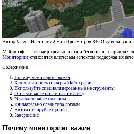
Автор
Valeria
На чтение
2 мин
Просмотров
830
Опубликовано
Майнкрафт — это мир креативности и бесконечных приключени
Мониторинг
становится ключевым аспектом поддержания каче
Содержание
Почему мониторинг важен
Как мониторить серверы Майнкрафта
Используйте специализированные инструменты
Отслеживайте онлайн-статистику
Устанавливайте плагины
Внимательно следите за логами
Автоматизируйте процесс
Завершение
Почему мониторинг важен