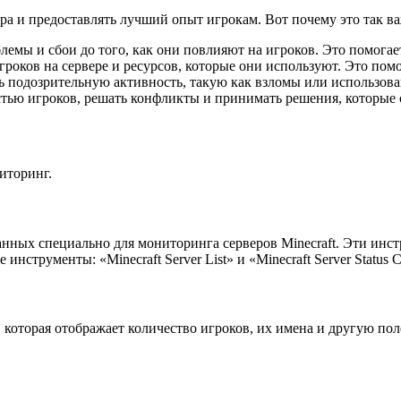
ра и предоставлять лучший опыт игрокам. Вот почему это так в
емы и сбои до того, как они повлияют на игроков. Это помогает
роков на сервере и ресурсов, которые они используют. Это помо
ь подозрительную активность, такую как взломы или использо
стью игроков, решать конфликты и принимать решения, которые
иторинг.
анных специально для мониторинга серверов Minecraft. Эти инс
струменты: «Minecraft Server List» и «Minecraft Server Status C
 которая отображает количество игроков, их имена и другую п