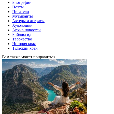
Биографии
Поэты
Писатели
Музыканты
Актеры и актрисы
Художники
Архив новостей
Библиогид
Творчество
История края
Тульский край
Вам также может понравиться