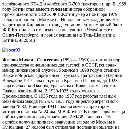
трелёвочного КТ-12 и колёсного К-700 тракторов и др. В 1968
году Котин стал заместителем министра оборонной
промышленности СССР. Ж.Я.Котин умер 21 октября 1979
года, похоронен в Москве на Новодевичьем кладбище. На
территории Кировского завода установлен мраморный бюст
Ж.Я.Котина, его именем названы улицы в Челябинске и
Санкт-Петербурге. и горная вершина на Тянь-Шане (пик
Котина, 4820 м.)
Жезлов Михаил Сергеевич
(1898 — 1960) — организатор
производства авиационных двигателей в СССР, генерал-
майор инженерной службы. Родился в 1898 году в станице
Верхне-Чирская Царицынского уезда Саратовской губернии.
В декабре 1917 года вступил в Красную Гвардию, до 1923
года воевал на Южном, Уральском и Кавказском фронтах
Гражданской войны. В 1930-1935 годах учился в
Промакадемии. С 1935 года по 1937 год работал главным
механиком завода № 24. С 1937 года директор агрегатного
завода № 32. В январе 1941 года назначен директором
моторного завода № 24 им. М.В.Фрунзе, В первые два месяца
войны увеличил выпуск моторов АМ-38 в два раза. 16
октября получил приказ о эвакуации завода из Москвы в
Куйбышев. 27 ноября был отправлен последний эшелон на