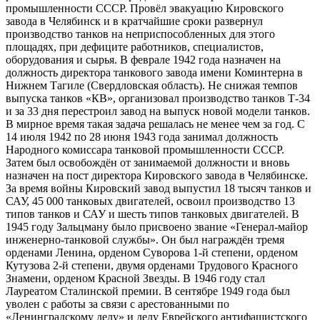
промышленности СССР. Провёл эвакуацию Кировского
завода в Челябинск и в кратчайшие сроки развернул
производство танков на неприспособленных для этого
площадях, при дефиците работников, специалистов,
оборудования и сырья. В феврале 1942 года назначен на
должность директора танкового завода имени Коминтерна в
Нижнем Тагиле (Свердловская область). Не снижая темпов
выпуска танков «КВ», организовал производство танков Т-34
и за 33 дня перестроил завод на выпуск новой модели танков.
В мирное время такая задача решалась не менее чем за год. С
14 июля 1942 по 28 июня 1943 года занимал должность
Народного комиссара танковой промышленности СССР.
Затем был освобождён от занимаемой должности и вновь
назначен на пост директора Кировского завода в Челябинске.
За время войны Кировский завод выпустил 18 тысяч танков и
САУ, 45 000 танковых двигателей, освоил производство 13
типов танков и САУ и шесть типов танковых двигателей. В
1945 году Зальцману было присвоено звание «Генерал-майор
инженерно-танковой службы». Он был награждён тремя
орденами Ленина, орденом Суворова 1-й степени, орденом
Кутузова 2-й степени, двумя орденами Трудового Красного
Знамени, орденом Красной Звезды. В 1946 году стал
Лауреатом Сталинской премии. В сентябре 1949 года был
уволен с работы за связи с арестованными по
«Ленинградскому делу» и делу Еврейского антифашистского