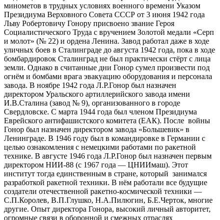
минометов в трудных условиях военного времени Указом
Президиума Верховного Совета СССР от 3 июня 1942 года
Льву Робертовичу Гонору присвоено звание Героя
Социалистического Труда с вручением Золотой медали «Серп
и молот» (№ 22) и ордена Ленина. Завод работал даже в ходе
уличных боев в Сталинграде до августа 1942 года, пока в ходе
бомбардировок Сталинград не был практически стёрт с лица
земли. Однако в считанные дни Гонор сумел произвести под
огнём и бомбами врага эвакуацию оборудования и персонала
завода. В ноябре 1942 года Л.Р.Гонор был назначен
директором Уральского артиллерийского завода имени
И.В.Сталина (завод № 9), организованного в городе
Свердловске. С марта 1944 года был членом Президиума
Еврейского антифашистского комитета (ЕАК). После войны
Гонор был назначен директором завода «Большевик» в
Ленинграде. В 1946 году был в командировке в Германии с
целью ознакомления с немецкими работами по ракетной
технике. В августе 1946 года Л.Р.Гонор был назначен первым
директором НИИ-88 (с 1967 года — ЦНИИмаш). Этот
институт тогда единственным в стране, который занимался
разработкой ракетной техники. В нём работали все будущие
создатели отечественной ракетно-космической техники —
С.П.Королев, В.П.Глушко, Н.А.Пилюгин, Б.Е.Черток, многие
другие. Опыт директора Гонора, высокий личный авторитет,
огромные связи в оборонной и смежных отраслях