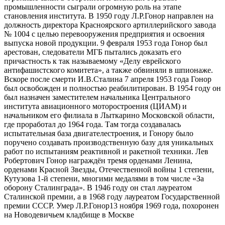
промышленности сыграли огромную роль на этапе
становления института. В 1950 году Л.Р.Гонор направлен на
должность директора Красноярского артиллерийского завода
№ 1004 с целью перевооружения предприятия и освоения
выпуска новой продукции. 9 февраля 1953 года Гонор был
арестован, следователи МГБ пытались доказать его
причастность к так называемому «Делу еврейского
антифашистского комитета», а также обвиняли в шпионаже.
Вскоре после смерти И.В.Сталина 7 апреля 1953 года Гонор
был освобожден и полностью реабилитирован. В 1954 году он
был назначен заместителем начальника Центрального
института авиационного моторостроения (ЦИАМ) и
начальником его филиала в Лыткарино Московской области,
где проработал до 1964 года. Там тогда создавалась
испытательная база двигателестроения, и Гонору было
поручено создавать производственную базу для уникальных
работ по испытаниям реактивной и ракетной техники. Лев
Робертович Гонор награждён тремя орденами Ленина,
орденами Красной Звезды, Отечественной войны 1 степени,
Кутузова 1-й степени, многими медалями в том числе «За
оборону Сталинграда». В 1946 году он стал лауреатом
Сталинской премии, а в 1968 году лауреатом Государственной
премии СССР. Умер Л.Р.Гонор13 ноября 1969 года, похоронен
на Новодевичьем кладбище в Москве