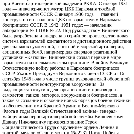
при Военно-артиллерийской академии РККА. С ноября 1931
года — инженер-конструктор ЦКБ Наркомата тяжёлой
промышленности СССР. С января 1936 года — главный
конструктор и начальник ЦКБ по взрывателям Наркомата
боеприпасов СССР. В 1942−1951 годах — начальник
лаборатории № 1 ЦКБ № 22. Под руководством Вишневского
была разработана и внедрена в серийное производство новая
система взрывателей контактного и дистанционного действия
для снарядов сухопутной, зенитной и морской артиллерии,
авиационных бомб, например для снарядов реактивной
установки «Катюша». Вишневский создал первые в мире
взрыватели на пневматическом принципе. В войну Великую
Отечественную войну работал в Наркомате боеприпасов
СССР. Указом Президиума Верховного Совета СССР от 16
сентября 1945 года в числе группы руководителей оборонной
промышленности конструкторов вооружения «За
выдающиеся заслуги в деле организации и производства
самолётов, танков, моторов, вооружения и боеприпасов, а
также за создание и освоение новых образцов боевой техники
и обеспечении ими Красной Армии и Военно-Морского
Флота в годы Великой Отечественной войны» генерал-
майору инженерно-артиллерийской службы Вишневскому
Давиду Николаевичу присвоено звание Героя
Социалистического Труда с вручением ордена Ленина и
золотой медали «Серп и молот» (№ 223). После Победы