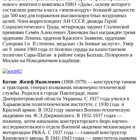
нового зенитного комплекса ПВО «Даль», основу которого
составляли ракеты класса «земля-воздух» большой дальности
(до 500 км) для поражения высокоскоростных воздушных
целей. Член-корреспондент АН СССР, дважды Герой
Социалистического Труда, четырежды лауреат Сталинской
премиями Семён Алексеевич Лавочкин был награждён тремя
орденами Ленина, орденом Красного Знамени, орденами
Суворова I и II степени, медалью «За боевые заслуги». Умер
он 9 июня 1960 года от болезни сердца на казахстанском
полигоне Сары-Шаган в районе озера Балхаш. Похоронен в
Москве на Новодевичьем кладбище.
Котин
Жозеф Яковлевич
(1908-1979) — конструктор танков
и тракторов, генерал-полковник инженерно-технической
службы. Родился в городе Павлограде, ныне
Днепропетровской области Украины. С 1927 года учился в
Харьковском политехническом институте, с 1930 года в
Красной армии. В 1932 году окончил Военно-техническую
академию им. Ф.Э.Дзержинского. В 1932-1937 годах —
инженер, затем начальник конструкторского бюро научно-
исследовательского отдела Военной академии механизации и
моторизации РККА. C 1937 года — главный конструктор
Кировского завода. В 1941-1943 годах — заместитель наркома