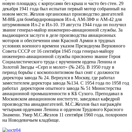
новую площадку, с корпусами без крыш и часто без стен. 29
декабря 1941 года был испытан первый мотор собранный на
новом месте. Жезлов организовал производство двигателей
М-88Б для бомбардировщиков Ил-4, АМ-38Ф и АМ-42 для
штурмовиков Ил-2 и Ил-10. 19 августа 1944 года он получил
звание генерал-майор инженерно-авиационной службы. За
выдающиеся заслуги в деле производства авиационных
моторов и обеспечении ими Красной Армии в трудных
условиях военного времени указом Президиума Верховного
Совета СССР от 16 сентября 1945 года генерал-майору
инженерно-авиационной службы присвоено звание Героя
Социалистического труда с вручением ордена Ленина и
Золотой Звезды «Серп и молот» (№ 245). В 1950 году в
период борьбы с космополитизмом был снят с должности
директора завода № 24. Вернулся в Москву, где работал
заместителем директора завода №134. С 1954 года по 1958 год
работал директором опытного завода № 51 Министерства
авиационной промышленности в КБ Сухого. Преподавал в
Московском авиационном институте, заведовал кафедрой
производства авиадвигателей. М.С.Жезлов был награждён
четырьмя орденами Ленина и орденом Трудового Красного
Знамени. Умер М.С.Жезлов 11 сентября 1960 года, похоронен
на Новодевичьем кладбище.