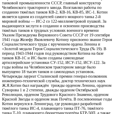
танковой промышленности СССР, главный конструктор
Челябинского тракторного завода. Возглавлял работы по
созданию тяжёлых танков КВ-2, КВ-16, КВ-85, ИС-1. Котин
является одним из создателей самого мощного танка 2-й
мировой войны — ИС-2 со 122-миллиметровой пушкой. За
выдающиеся заслуги в создании и освоении производства
тяжёлых танков в трудных условиях военного времени
Указом Президиума Верховного Совета СССР от 19 сентября
1941 года Жозефу Яковлевичу Котину присвоено звание Героя
Социалистического труда с вручением ордена Ленина и
«Золотой медали Героя Социалистического Труда (№ 19). В
период 1943-1944 годов под руководством Котина на базе
танков КВ-1С и ИС были созданы самоходные
артиллерийские установки СУ-152, ИСУ-152, ИСУ-122. За
годы войны на Челябинском тракторном заводе было
выпущено 18 тысяч танков и самоходных установок.
Четырежды лауреат Сталинской премии генерал-полковник
инженерно-технической службы, доктор технических наук
Ж.Я.Котин был награждён трижды орденом Ленина, орденом
Суворова 1 и 2 степени, дважды орденом Октябрьской
Революции, орденом Трудового Красного Знамени, орденом
Красной Звезды и орденом знак Почёта. В послевоенные годы
Котин вернулся в Ленинград, где руководил разработкой
тяжёлого танка ИС-4, плавающего танка ПТ-76, тяжёлого
танка Т-10, плавающего бронетранспортёра БТР-50П, а также