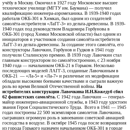
учёбу в Москву. Окончил в 1927 году Московское высшее
техническое училище (МГТУ им. Баумана) — получил
квалификацию инженера-аэромеханика. В 1939-1940 годах
работалв ОКБ-301 в Химках, был одним из создателей
самолёта-истребителя «ЛаГГ-3» из дельта-древесины. В 1939-
1940 годах под руководством Владимира Горбунова в
ОКБ-301 (город Химки Московской области) был одним из
инициаторов и участников создания самолёта-истребителя
ЛаГГ-3 из дельта-древесины. За создание этого самолёта, его
конструкторы Лавочкин, Горбунов и Гудков в 1941 году
получили Сталинскую премию. В 1939 году Лавочкин стал
главным конструктором по самолётостроению, с 23 ноября
1940 года — начальником ОКБ-21 в Горьком. Несколько
последующих моделей ЛАГГ-3, созданные Лавочкиным в
ОКБ-21 — «Ла-5» и «Ла-7» и различные их модификации
обладали высокими боевыми качествами и сыграли важную
роль во время Великой Отечественной войны.
На
истребителях конструкции Лавочкина И.Н.Кожедуб сбил
62 фашистских самолёта.
С 1942 года Лавочкин — генерал-
майор инженерно-авиационной службы, в 1943 году удостоен
звания Героя Социалистического Труда. Всего в 1941 — 1945
годах построены 22 500 экземпляров самолетов Лавочкина,
сыгравших огромную роль в завоевании советской авиацией
господства в воздухе. В октябре 1945 года после возвращения
из города Горького назначен начальником ОКБ-301 в городе