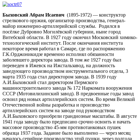
Быховский Абрам Исаевич
(1895-1972) — конструктор
стрелкового оружия, организатор производства, генерал-
майор инженерно-артиллерийской службы. Родился в
посёлке Дубровно Могилёвской губернии, ныне город
Витебской области. В 1927 году окончил Московский химико-
технологический институт. После окончания института
некоторое время работал в Самаре, где по распоряжению
Г.К.Орджоникидзе временно исполнял обязанности
заболевшего директора завода. В том же 1927 году был
переведен в Ижевск на Ижстальзавод, на должность
заведующего производством инструментального отдела, 3
марта 1935 года стал директором завода. В 1939 году
А.И.Быховский стал директором Пермского
машиностроительного завода № 172 Наркомата вооружения
СССР (Мотовилихинский завод). В предвоенные годы завод
освоил ряд новых артиллерийских систем. Во время Великой
Отечественной войны разработка и производство
артиллерийских систем на заводе под руководством
А.И.Быховского приобрели грандиозные масштабы. В августе
1941 года заводу было предписано срочно освоить и начать
массовое производство 45-мм противотанковых пушек
образца 1937 года. Задание было выполнено — через месяц
началось серийное производство этой пушки, через полгода