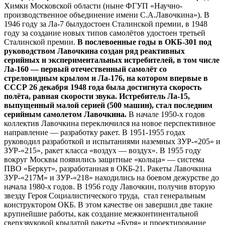
Химки Московской области (ныне ФГУП «Научно-
производственное объединение имени С.А.Лавочкина»). В
1946 году за Ла-7 былудостоен Сталинской премии, в 1948
году за создание новых типов самолётов удостоен третьей
Сталинской премии.
В послевоенные годы в ОКБ-301 под
руководством Лавочкина создан ряд реактивных
серийных и экспериментальных истребителей, в том числе
Ла-160 — первый отечественный самолёт со
стреловидным крылом и Ла-176, на котором впервые в
СССР 26 декабря 1948 года была достигнута скорость
полёта, равная скорости звука. Истребитель Ла-15,
выпущенный малой серией (500 машин), стал последним
серийным самолетом Лавочкина.
В начале 1950-х годов
коллектив Лавочкина переключился на новое перспективное
направление — разработку ракет. В 1951-1955 годах
руководил разработкой и испытаниями наземных ЗУР-«205» и
ЗУР-«215», ракет класса «воздух — воздух». В 1955 году
вокруг Москвы появились защитные «кольца» — система
ПВО «Беркут», разработанная в ОКБ-21. Ракеты Лавочкина
ЗУР-«217М» и ЗУР-«218» находились на боевом дежурстве до
начала 1980-х годов. В 1956 году Лавочкин, получив вторую
звезду Героя Социалистического труда, стал генеральным
конструктором ОКБ. В этом качестве он завершил две такие
крупнейшие работы, как создание межконтинентальной
сверхзвуковой крылатой ракеты «Буря» и проектирование