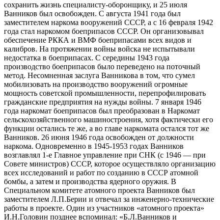
сохранить жизнь специалисту-оборонщику, и 25 июля
Ванников был освобожден. С августа 1941 года был
заместителем наркома вооружений СССР, а с 16 февраля 1942
года стал наркомом боеприпасов СССР. Он организовывал
обеспечение РККА и ВМФ боеприпасами всех видов и
калибров. На протяжении войны войска не испытывали
недостатка в боеприпасах. С середины 1943 года
производство боеприпасов было переведено на поточный
метод. Несомненная заслуга Ванникова в том, что сумел
мобилизовать на производство вооружений огромные
мощность советской промышленности, перепрофилировать
гражданские предприятия на нужды войны. 7 января 1946
года наркомат боеприпасов был преобразован в Наркомат
сельскохозяйственного машиностроения, хотя фактически его
функции остались те же, а во главе наркомата остался тот же
Ванников. 26 июня 1946 года освобожден от должности
наркома. Одновременно в 1945-1953 годах Ванников
возглавлял 1-е Главное управление при СНК (с 1946 — при
Совете министров) СССР, которое осуществляло организацию
всех исследований и работ по созданию в СССР атомной
бомбы, а затем и производства ядерного оружия. В
Специальном комитете атомного проекта Ванников был
заместителем Л.П.Берии и отвечал за инженерно-технические
работы в проекте. Один из участников «атомного проекта»
И.Н.Головин позднее вспоминал: «Б.Л.Ванников и