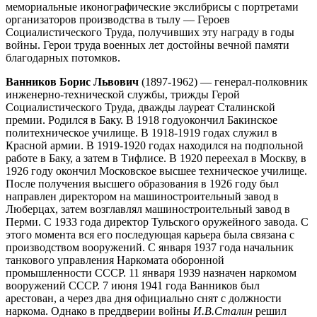
мемориальные иконографические экслибрисы с портретами
организаторов производства в тылу — Героев
Социалистического Труда, получивших эту награду в годы
войны. Герои труда военных лет достойны вечной памяти
благодарных потомков.
Ванников Борис Львович
(1897-1962) — генерал-полковник
инженерно-технической службы, трижды Герой
Социалистического Труда, дважды лауреат Сталинской
премии. Родился в Баку. В 1918 годуокончил Бакинское
политехническое училище. В 1918-1919 годах служил в
Красной армии. В 1919-1920 годах находился на подпольной
работе в Баку, а затем в Тифлисе. В 1920 переехал в Москву, в
1926 году окончил Московское высшее техническое училище.
После получения высшего образования в 1926 году был
направлен директором на машиностроительный завод в
Люберцах, затем возглавлял машиностроительный завод в
Перми. С 1933 года директор Тульского оружейного завода. С
этого момента вся его последующая карьера была связана с
производством вооружений. С января 1937 года начальник
танкового управления Наркомата оборонной
промышленности СССР. 11 января 1939 назначен наркомом
вооружений СССР. 7 июня 1941 года Ванников был
арестован, а через два дня официально снят с должности
наркома. Однако в преддверии войны
И.В.Сталин
решил