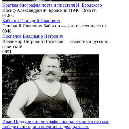
Краткая биография поэта и писателя И. Бродского
Иосиф Александрович Бродский (1940–1996 гг.
0
1.8к.
Бабокин Геннадий Иванович
Геннадий Иванович Бабокин — доктор технических
0
848
Поспелов Владимир Петрович
Владимир Петрович Поспелов — известный русский,
советский
0
691
Иван Поддубный: биография борца, которого не смог
победить ни один соперник за двадцать лет