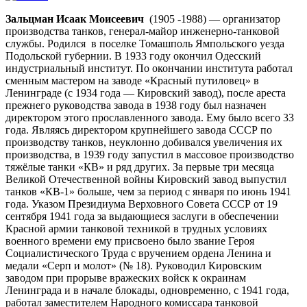
Зальцман Исаак Моисеевич
(1905 -1988) — организатор
производства танков, генерал-майор инженерно-танковой
службы. Родился в поселке Томашполь Ямпольского уезда
Подольской губернии. В 1933 году окончил Одесский
индустриальный институт. По окончании института работал
сменным мастером на заводе «Красный путиловец» в
Ленинграде (с 1934 года — Кировский завод), после ареста
прежнего руководства завода в 1938 году был назначен
директором этого прославленного завода. Ему было всего 33
года. Являясь директором крупнейшего завода СССР по
производству танков, неуклонно добивался увеличения их
производства, в 1939 году запустил в массовое производство
тяжёлые танки «КВ» и ряд других. За первые три месяца
Великой Отечественной войны Кировский завод выпустил
танков «КВ-1» больше, чем за период с января по июнь 1941
года. Указом Президиума Верховного Совета СССР от 19
сентября 1941 года за выдающиеся заслуги в обеспечении
Красной армии танковой техникой в трудных условиях
военного времени ему присвоено было звание Героя
Социалистического Труда с вручением ордена Ленина и
медали «Серп и молот» (№ 18). Руководил Кировским
заводом при прорыве вражеских войск к окраинам
Ленинграда и в начале блокады, одновременно, с 1941 года,
работал заместителем Народного комиссара танковой