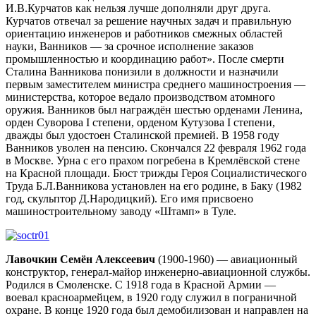
И.В.Курчатов как нельзя лучше дополняли друг друга.
Курчатов отвечал за решение научных задач и правильную
ориентацию инженеров и работников смежных областей
науки, Ванников — за срочное исполнение заказов
промышленностью и координацию работ». После смерти
Сталина Ванникова понизили в должности и назначили
первым заместителем министра среднего машиностроения —
министерства, которое ведало производством атомного
оружия. Ванников был награждён шестью орденами Ленина,
орден Суворова I степени, орденом Кутузова I степени,
дважды был удостоен Сталинской премией. В 1958 году
Ванников уволен на пенсию. Скончался 22 февраля 1962 года
в Москве. Урна с его прахом погребена в Кремлёвской стене
на Красной площади. Бюст трижды Героя Социалистического
Труда Б.Л.Ванникова установлен на его родине, в Баку (1982
год, скульптор Д.Народицкий). Его имя присвоено
машиностроительному заводу «Штамп» в Туле.
Лавочкин Семён Алексеевич
(1900-1960) — авиационный
конструктор, генерал-майор инженерно-авиационной службы.
Родился в Смоленске. С 1918 года в Красной Армии —
воевал красноармейцем, в 1920 году служил в пограничной
охране. В конце 1920 года был демобилизован и направлен на