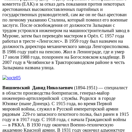
комитета (ЕАК) и за отказ дать показания против некоторых
арестованных высокопоставленных партийных и
государственных руководителей, сам же он не был арестован
по личному указанию Сталина, который помнил его военные
заслуги. После освобождения от должности Зальцман с
трудом устроился инженером на машиностроительный завод в
Муроме, затем был переведён мастером в Орёл. С 1957 года
работал в тресте «Ленгослес». В 1959 году был назначен на
должность директора механического завода Ленгорисполкома.
В 1986 году ушёл на пенсию. Жил в Ленинграде, где и умер
17 июля 1988 года, похоронен на Богословском кладбище. В
2007 году в Челябинске в Тракторозаводском районе в честь
Зальцмана названа улица.
Вишневский
Давид Николаевич
(1894-1951) — специалист
в области производства боеприпасов, генерал-майор
инженерно-артиллерийской службы. Родился в городе
Юзовке (ныне Донецк). С 1915 года, во время Первой
мировой войны, служил в Русской императорской армии
рядовым 229-го запасного пехотного полка, был ранен в 1915
году и в 1917 году. С 1918 года, с начала Гражданской войны
— в РККА. В 1930 году окончил Военно-техническую
академию Красной армии. В 1931 году окончил адъюнктуру