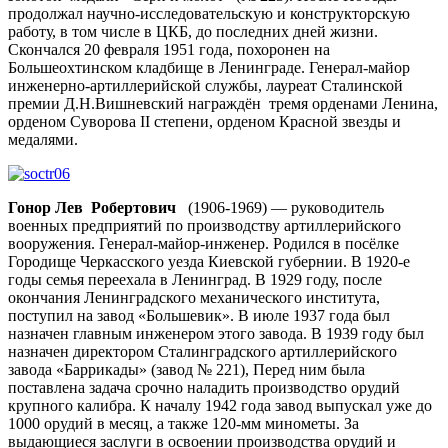
продолжал научно-исследовательскую и конструкторскую
работу, в том числе в ЦКБ, до последних дней жизни.
Скончался 20 февраля 1951 года, похоронен на
Большеохтинском кладбище в Ленинграде. Генерал-майор
инженерно-артиллерийской службы, лауреат Сталинской
премии Д.Н.Вишневский награждён тремя орденами Ленина,
орденом Суворова II степени, орденом Красной звезды и
медалями.
Гонор Лев
Робертович
(1906-1969) — руководитель
военных предприятий по производству артиллерийского
вооружения. Генерал-майор-инженер. Родился в посёлке
Городище Черкасского уезда Киевской губернии. В 1920-е
годы семья переехала в Ленинград. В 1929 году, после
окончания Ленинградского механического института,
поступил на завод «Большевик». В июле 1937 года был
назначен главным инженером этого завода. В 1939 году был
назначен директором Сталинградского артиллерийского
завода «Баррикады» (завод № 221), Перед ним была
поставлена задача срочно наладить производство орудий
крупного калибра. К началу 1942 года завод выпускал уже до
1000 орудий в месяц, а также 120-мм минометы. За
выдающиеся заслуги в освоении производства орудий и