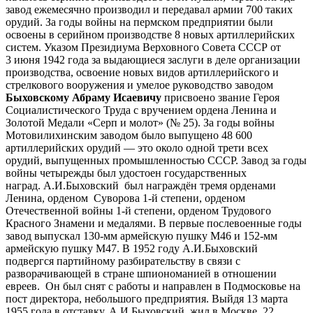
завод ежемесячно производил и передавал армии 700 таких
орудий. За годы войны на пермском предприятии были
освоены в серийном производстве 8 новых артиллерийских
систем. Указом Президиума Верховного Совета СССР от
3 июня 1942 года за выдающиеся заслуги в деле организации
производства, освоение новых видов артиллерийского и
стрелкового вооружения и умелое руководство заводом
Быховскому Абраму Исаевичу
присвоено звание Героя
Социалистического Труда с вручением ордена Ленина и
Золотой Медали «Серп и молот» (№ 25). За годы войны
Мотовилихинским заводом было выпущено 48 600
артиллерийских орудий — это около одной трети всех
орудий, выпущенных промышленностью СССР. Завод за годы
войны четырежды был удостоен государственных
наград. А.И.Быховский был награждён тремя орденами
Ленина, орденом Суворова 1-й степени, орденом
Отечественной войны 1-й степени, орденом Трудового
Красного Знамени и медалями. В первые послевоенные годы
завод выпускал 130-мм армейскую пушку М46 и 152-мм
армейскую пушку М47. В 1952 году А.И.Быховский
подвергся партийному разбирательству в связи с
разворачивающей в стране шпиономанией в отношении
евреев. Он был снят с работы и направлен в Подмосковье на
пост директора, небольшого предприятия. Выйдя 13 марта
1955 года в отставку, А.И.Быховский жил в Москве, 22