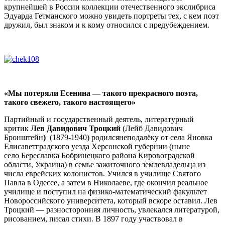
крупнейшей в России коллекции отечественного экслибриса
Эдуарда Гетманского можно увидеть портреты тех, с кем поэт
дружил, был знаком и к кому относился с предубеждением.
«Мы потеряли Есенина — такого прекрасного поэта,
такого
свежего, такого настоящего»
Партийный и государственный деятель, литературный
критик
Лев Давидович Троцкий
(Лейб Давидович
Бронштейн
)
(1879-1940) родилсянеподалёку от села Яновка
Елисаветградского уезда Херсонской губернии (ныне
село Береславка Бобринецкого района Кировоградской
области, Украина) в семье зажиточного землевладельца из
числа еврейских колонистов. Учился в училище Святого
Павла в Одессе, а затем в Николаеве, где окончил реальное
училище и поступил на физико-математический факультет
Новороссийского университета, который вскоре оставил. Лев
Троцкий — разносторонняя личность, увлекался литературой,
рисованием, писал стихи. В 1897 году участвовал в