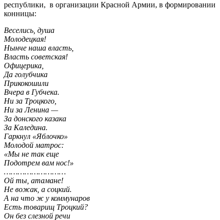
республики, в организации Красной Армии, в формировании
конницы:
Веселись, душа
Молодецкая!
Нынче наша власть,
Власть советская!
Офицерика,
Да голубчика
Прикокошили
Вчера в Губчека.
Ни за Троцкого,
Ни за Ленина —
За донского казака
За Каледина.
Гаркнул «Яблочко»
Молодой матрос:
«Мы не так еще
Подотрем вам нос!»
………………………
Ой ты, атамане!
Не вожак, а соцкий.
А на что ж у коммунаров
Есть товарищ Троцкий?
Он без слезной речи