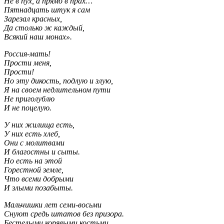
Не в пух, а прямо в прах…
Пятнадцать штук я сам
Зарезал красных,
Да столько ж каждый,
Всякий наш монах».
Россия-мать!
Прости меня,
Прости!
Но эту дикость, подлую и злую,
Я на своем недлительном пути
Не приголублю
И не поцелую.
У них жилища есть,
У них есть хлеб,
Они с молитвами
И благостны и сыты.
Но есть на этой
Горестной земле,
Что всеми добрыми
И злыми позабыты.
Мальчишки лет семи-восьми
Снуют средь штатов без призора.
Бестелыми корявыми костьми