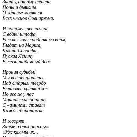
Знать, потому теперь
Попы и дьяконы
О здравье молятся
Всех членов Совнаркома.
И потому крестьянин
С водки штофа,
Рассказывая сродникам своим,
Глядит на Маркса,
Как на Саваофа,
Пуская Ленину
В глаза табачный дым.
Ирония судьбы!
Мы все острощены.
Над старым твердо
Вставлен крепкий кол.
Но все ж у нас
Монашеские общины
С «аминем» ставят
Каждый протокол.
И говорят,
Забыв о днях опасных:
«Уж как мы их…