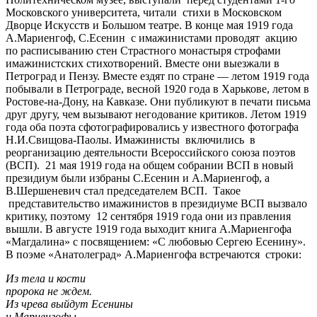
Московского университета, читали стихи в Московском
Дворце Искусств и Большом театре. В конце мая 1919 года
А.Мариенгоф, С.Есенин с имажинистами проводят акцию
по расписыванию стен Страстного монастыря строфами
имажинистских стихотворений. Вместе они выезжали в
Петроград и Пензу. Вместе ездят по стране — летом 1919 года
побывали в Петрограде, весной 1920 года в Харькове, летом в
Ростове-на-Дону, на Кавказе. Они публикуют в печати письма
друг другу, чем вызывают негодование критиков. Летом 1919
года оба поэта сфотографировались у известного фотографа
Н.И.Свищова-Паолы. Имажинисты включились в
реорганизацию деятельности Всероссийского союза поэтов
(ВСП). 21 мая 1919 года на общем собрании ВСП в новый
президиум были избраны С.Есенин и А.Мариенгоф, а
В.Шершеневич стал председателем ВСП. Такое
представительство имажинистов в президиуме ВСП вызвало
критику, поэтому 12 сентября 1919 года они из правления
вышли. В августе 1919 года выходит книга А.Мариенгофа
«Магдалина» с посвящением: «С любовью Сергею Есенину».
В поэме «Анатолеград» А.Мариенгофа встречаются строки:
Из тела и кости
пророка не ждем.
Из чрева выйдут Есенины
и Мариенгофы…