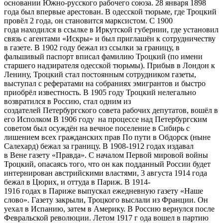
основании Южно-русского рабочего союза. 28 января 1898
года был впервые арестован. В одесской тюрьме, где Троцкий
провёл 2 года, он становится марксистом. С 1900
года находился в ссылке в Иркутской губернии, где установил
связь с агентами «Искры» и был приглашён к сотрудничеству
в газете. В 1902 году бежал из ссылки за границу, в
фальшивый паспорт вписал фамилию Троцкий (по имени
старшего надзирателя одесской тюрьмы). Прибыв в Лондон к
Ленину, Троцкий стал постоянным сотрудником газеты,
выступал с рефератами на собраниях эмигрантов и быстро
приобрёл известность. В 1905 году Троцкий нелегально
возвратился в Россию, стал одним из
создателей Петербургского совета рабочих депутатов, вошёл в
его Исполком В 1906 году на процессе над Петербургским
советом был осуждён на вечное поселение в Сибирь с
лишением всех гражданских прав По пути в Обдорск (ныне
Салехард) бежал за границу. В 1908-1912 годах издавал
в Вене газету «Правда». С началом Первой мировой войны
Троцкий, опасаясь того, что он как подданный России будет
интернирован австрийскими властями, 3 августа 1914 года
бежал в Цюрих, и оттуда в Париж. В 1914-
1916 годах в Париже выпускал ежедневную газету «Наше
слово». Газету закрыли, Троцкого выслали из Франции. Он
уехал в Испанию, затем в Америку. В Россию вернулся после
Февральской революции. Летом 1917 г ода вошел в партию