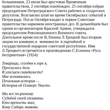
большевиков, 23 июля был арестован Временным
правительством, 2 сентября освобожден. 25 сентября избран
председателем Петроградского Совета рабочих и солдатских
депутатов. Возглавлял штаб во время Октябрьских событий в
Петрограде. После Октября входит в первое Советское
правительство наркомом иностранных дел. В дальнейшем был
одним из организаторов Красной Армии, утверждался
председателем Революционного Военного совета.
Длительное время после В.Ленина Л.Троцкий был вторым
лицом по влиянию и значимости в партийной и
государственной иерархии советской республики. Имя
Л.Троцкого встречается в произведениях С.Есенина «Русь
бесприютная» (1924):
Товарищи, сегодня в горе я,
Проснулась боль
В угасшем скандалисте!
Мне вспомнилась
Печальная история —
История об Оливере Твисте.
Мы все по-разному
Судьбой своей оплаканы.
Кто крепость знал,
Кому Сибирь знакома.