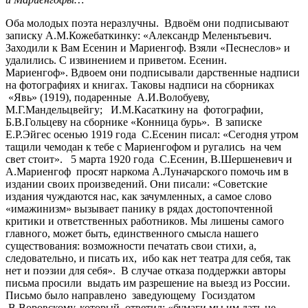
Оба молодых поэта неразлучны. Вдвоём они подписывают
записку А.М.Кожебаткинку: «Александр Меленьтьевич.
Заходили к Вам Есенин и Мариенгоф. Взяли «Песнеслов» и
удалились. С извинением и приветом. Есенин.
Мариенгоф». Вдвоем они подписывали дарственные надписи
на фотографиях и книгах. Таковы надписи на сборниках
«Явь» (1919), подаренные А.И.Волобуеву,
М.Г.Мандельцвейгу; И.М.Касаткину на фотографии,
Б.В.Гольцеву на сборнике «Конница бурь». В записке
Е.Р.Эйгес осенью 1919 года С.Есенин писал: «Сегодня утром
тащили чемодан к тебе с Мариенгофом и ругались на чем
свет стоит». 5 марта 1920 года С.Есенин, В.Шершеневич и
А.Мариенгоф просят наркома А.Луначарского помочь им в
издании своих произведений. Они писали: «Советские
издания чуждаются нас, как зачумленных, а самое слово
«имажинизм» вызывает панику в рядах достопочтенной
критики и ответственных работников. Мы лишены самого
главного, может быть, единственного смысла нашего
существования: возможности печатать свои стихи, а,
следовательно, и писать их, ибо как нет театра для себя, так
нет и поэзии для себя». В случае отказа поддержки авторы
письма просили выдать им разрешение на выезд из России.
Письмо было направлено заведующему Госиздатом
В.Воровскому, который ответил: «бумаги мы им дать не