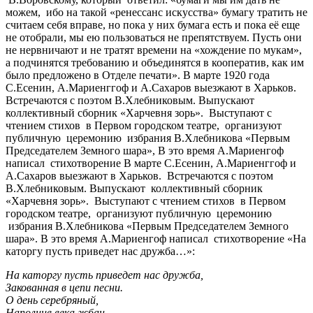
можем, ибо на такой «ренессанс искусства» бумагу тратить не
считаем себя вправе, но пока у них бумага есть и пока её еще
не отобрали, мы ею пользоваться не препятствуем. Пусть они
не нервничают и не тратят времени на «хождение по мукам»,
а подчинятся требованию и объединятся в кооператив, как им
было предложено в Отделе печати». В марте 1920 года
С.Есенин, А.Мариенггоф и А.Сахаров выезжают в Харьков.
Встречаются с поэтом В.Хлебниковым. Выпускают
коллективный сборник «Харчевня зорь». Выступают с
чтением стихов в Первом городском театре, организуют
публичную церемонию избрания В.Хлебникова «Первым
Председателем Земного шара», В это время А.Мариенгоф
написал стихотворение В марте С.Есенин, А.Мариенггоф и
А.Сахаров выезжают в Харьков. Встречаются с поэтом
В.Хлебниковым. Выпускают коллективный сборник
«Харчевня зорь». Выступают с чтением стихов в Первом
городском театре, организуют публичную церемонию
избрания В.Хлебникова «Первым Председателем Земного
шара». В это время А.Мариенгоф написал стихотворение «На
каторгу пусть приведет нас дружба…»:
На каторгу пусть приведет нас дружба,
Закованная в цепи песни.
О день серебряный,
Наполнив века жбан,