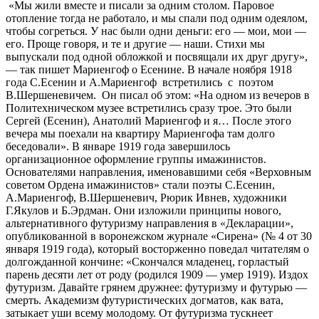
«Мы жили вместе и писали за одним столом. Паровое
отопление тогда не работало, и мы спали под одним одеялом,
чтобы согреться. У нас были одни деньги: его — мои, мои —
его. Проще говоря, и те и другие — наши. Стихи мы
выпускали под одной обложкой и посвящали их друг другу»,
— так пишет Мариенгоф о Есенине. В начале ноября 1918
года С.Есенин и А.Мариенгоф встретились с поэтом
В.Шершеневичем. Он писал об этом: «На одном из вечеров в
Политехническом музее встретились сразу трое. Это были
Сергей (Есенин), Анатолий Мариенгоф и я… После этого
вечера мы поехали на квартиру Мариенгофа там долго
беседовали». В январе 1919 года завершилось
организационное оформление группы имажинистов.
Основателями направления, именовавшими себя «Верховным
советом Ордена имажинистов» стали поэты С.Есенин,
А.Мариенгоф, В.Шершеневич, Рюрик Ивнев, художники
Г.Якулов и Б.Эрдман. Они изложили принципы нового,
альтернативного футуризму направления в «Декларации»,
опубликованной в воронежском журнале «Сирена» (№ 4 от 30
января 1919 года), который восторженно поведал читателям о
долгожданной кончине: «Скончался младенец, горластый
парень десяти лет от роду (родился 1909 — умер 1919). Издох
футуризм. Давайте грянем дружнее: футуризму и футурью —
смерть. Академизм футуристических догматов, как вата,
затыкает уши всему молодому. От футуризма тускнеет