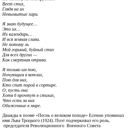
Веет стих,
Глядя на их
Невымытые хари.
Я знаю будущее…
Это их…
Их календарь…
И вся земная слава.
Не потому ль
Мой горький, буйный стих
Для всех других —
Как смертная отрава.
Я только им пою,
Ночующим в котлах,
Пою для них,
Кто спит порой в сортире.
О, пусть они
Хотя б прочтут в стихах,
Что есть за них
Обиженные в мире.
Дважды в поэме «Песнь о великом походе» Есенин упоминал
имя Льва Троцкого (1924). Поэт подчеркивал его роль,
председателя Революционного Военного Совета