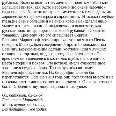
рубашка. Волосы волнистые, желтые, с золотым отблеском.
Большой завиток, как будто небрежно (но очень нарочно),
падал на лоб. Завиток придавал ему схожесть с молоденьким
хорошеньким парикмахером из провинции. И только голубые
глаза (не очень большие и не очень красивые) делали лицо
умнее: и завитка, и синей поддевочки, и вышитого, как
русское полотнище, ворота шелковой рубашки. «Скажите
товарищу Еремееву, что его спрашивает Сергей
Есенин». Мариенгоф, хотя и приехал только что из Пензы
покорять Москву, был совершенной противоположностью
Есенину. Безукоризненно одетый, костюмы шил у лучших
столичных портных, вид его всегда был безупречен. Со
временем они одевались в костюмы, шубы, пальто одного
цвета материи и покроя. Эта встреча имела существенное
значение в судьбах обоих. Тесная дружба связывает
Мариенгофа с Есениным. Их биографии словно бы
переплетаются. Осенью 1919 года они поселяются вместе и на
несколько лет становятся почти неразлучны. О сложностях их
быта С.Есенин шутливо выразил в частушке:
Ох, батюшки, ох-ох-ох,
Есть поэт Мариенгоф.
Много кушал, много пил,
Без подштанников ходил.