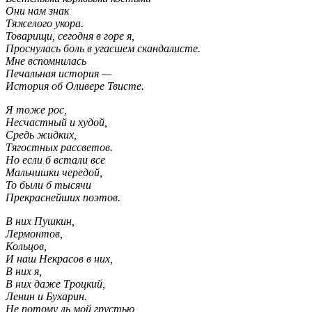
Они нам знак
Тяжелого укора.
Товарищи, сегодня в горе я,
Проснулась боль в угасшем скандалисте.
Мне вспомнилась
Печальная история —
История об Оливере Твисте.
Я тоже рос,
Несчастный и худой,
Средь жидких,
Тягостных рассветов.
Но если б встали все
Мальчишки чередой,
То были б тысячи
Прекраснейших поэтов.
В них Пушкин,
Лермонтов,
Кольцов,
И наш Некрасов в них,
В них я,
В них даже Троцкий,
Ленин и Бухарин.
Не потому ль мой грустью