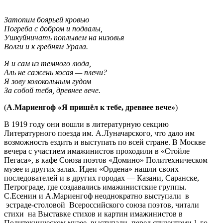
Затопим боярьей кровью
Погреба с добром и подвалы,
Ушкуйничать поплывем на низовья
Волги и к гребням Урала.
Я и сам из темного люда,
Аль не сажень косая — плечи?
Я зову колокольным гудом
За собой тебя, древнее вече.
(
А
.
Мариенгоф «Я пришёл к тебе, древнее вече»
)
В 1919 году они вошли в литературную секцию
Литературного поезда им. А.Луначарского, что дало им
возможность ездить и выступать по всей стране. В Москве
вечера с участием имажинистов проходили в «Стойле
Пегаса», в кафе Союза поэтов «Домино» Политехническом
музее и других залах. Идеи «Ордена» нашли своих
последователей и в других городах — Казани, Саранске,
Петрограде, где создавались имажинистские группы.
С.Есенин и А.Мариенгоф неоднократно выступали в
эстраде-столовой Всероссийского союза поэтов, читали
стихи на Выставке стихов и картин имажинистов в
Политехническом музее, выступали перед студентами 1-го