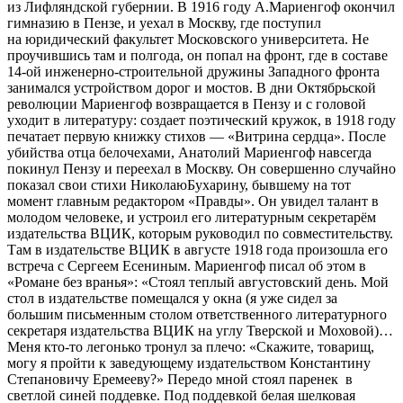
из Лифляндской губернии. В 1916 году А.Мариенгоф окончил
гимназию в Пензе, и уехал в Москву, где поступил
на юридический факультет Московского университета. Не
проучившись там и полгода, он попал на фронт, где в составе
14-ой инженерно-строительной дружины Западного фронта
занимался устройством дорог и мостов. В дни Октябрьской
революции Мариенгоф возвращается в Пензу и с головой
уходит в литературу: создает поэтический кружок, в 1918 году
печатает первую книжку стихов — «Витрина сердца». После
убийства отца белочехами, Анатолий Мариенгоф навсегда
покинул Пензу и переехал в Москву. Он совершенно случайно
показал свои стихи НиколаюБухарину, бывшему на тот
момент главным редактором «Правды». Он увидел талант в
молодом человеке, и устроил его литературным секретарём
издательства ВЦИК, которым руководил по совместительству.
Там в издательстве ВЦИК в августе 1918 года произошла его
встреча с Сергеем Есениным. Мариенгоф писал об этом в
«Романе без вранья»: «Стоял теплый августовский день. Мой
стол в издательстве помещался у окна (я уже сидел за
большим письменным столом ответственного литературного
секретаря издательства ВЦИК на углу Тверской и Моховой)…
Меня кто-то легонько тронул за плечо: «Скажите, товарищ,
могу я пройти к заведующему издательством Константину
Степановичу Еремееву?» Передо мной стоял паренек в
светлой синей поддевке. Под поддевкой белая шелковая