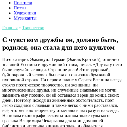
Писатели
Поэты
Художники
Музыканты
Главная
»
Творчество
С чувством дружбы он, должно быть,
родился, она стала для него культом
Поэт-сатирик Эммануил Герман (Эмиль Кроткий), отлично
знавший Есенина и друживший с ним, писал: «Друзья у него
были случайные люди. Странное дело! Этот здоровый,
буйнокровный человек был связан с жизнью бумажной
пуповиной строк». На первом плане у Сергея Есенина всегда
стояло поэтическое творчество, ни женщины, ни
многочисленные друзья, ни случайные знакомые не могли
заменить ему поэзию, он ей оставался верен до конца своих
дней. Поэтому, исходя из жизненных обстоятельств, поэт
легко сходился с людьми и также легко с ними расставался,
всё, что мешало творчеству отметалось им сразу и навсегда.
На новом иконографическом книжном знаке тульского
графика Владимира Чекарькова для книг домашней
библиотеки историка книжного знака и обладателя