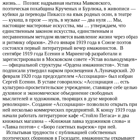
жизнь… Поэзия: надрывная нытика Маяковского,
поэтическая похабщина Крученых и Бурлюка, в живописи —
кубики да переводы Пикассо на язык родных осин, в театре
— кукиш, в прозе — нуль, в музыке — два нуля … Мы,
настоящие мастеровые искусства, мы … утверждаем, что
единственным законом искусства, единственным и
несравненным методом является выявление жизни через образ
и ритмику образов». 29-го января 1919 года в Союзе поэтов
состоялся первый литературный вечер имажинистов. В
сентябре 1919 года Есенин и Мариенгоф разработали и
зарегистрировали в Московском совете «Устав вольнодумцев»
— официальной структуры «Ордена имажинистов». Устав
подписали утвердил нарком просвещения А.Луначарский. 20
февраля 1920 года председателем «Ассоциации» был избран
Сергей Есенин. В уставе говорилось: «Ассоциация … есть
культурно-просветительское учреждение, ставящее себе целью
духовное и экономическое объединение свободных
мыслителей и художников, творящих в духе мировой
революции». Создание «Ассоциации» позволило открыть при
ней несколько коммерческих предприятий. К концу 1919 года
начали работать литературное кафе «Стойло Пегаса» и два
книжных магазина – «Книжная лавка художников слова» и
«Лавка поэтов» с «Бюро газетных вырезок» при ней.
Испытывая трудности с публикацией собственных
поэтических сборников в Госиздате, имажинисты открывают