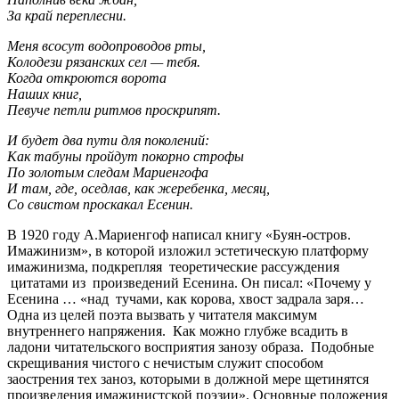
За край переплесни.
Меня всосут водопроводов рты,
Колодези рязанских сел — тебя.
Когда откроются ворота
Наших книг,
Певуче петли ритмов проскрипят.
И будет два пути для поколений:
Как табуны пройдут покорно строфы
По золотым следам Мариенгофа
И там, где, оседлав, как жеребенка, месяц,
Со свистом проскакал Есенин.
В 1920 году А.Мариенгоф написал книгу «Буян-остров.
Имажинизм», в которой изложил эстетическую платформу
имажинизма, подкрепляя теоретические рассуждения
цитатами из произведений Есенина. Он писал: «Почему у
Есенина … «над тучами, как корова, хвост задрала заря…
Одна из целей поэта вызвать у читателя максимум
внутреннего напряжения. Как можно глубже всадить в
ладони читательского восприятия занозу образа. Подобные
скрещивания чистого с нечистым служит способом
заострения тех заноз, которыми в должной мере щетинятся
произведения имажинистской поэзии». Основные положения