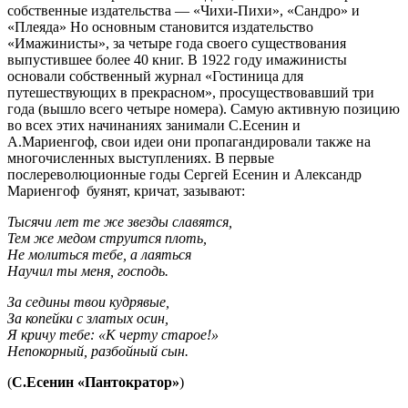
собственные издательства — «Чихи-Пихи», «Сандро» и
«Плеяда» Но основным становится издательство
«Имажинисты», за четыре года своего существования
выпустившее более 40 книг. В 1922 году имажинисты
основали собственный журнал «Гостиница для
путешествующих в прекрасном», просуществовавший три
года (вышло всего четыре номера). Самую активную позицию
во всех этих начинаниях занимали С.Есенин и
А.Мариенгоф, свои идеи они пропагандировали также на
многочисленных выступлениях. В первые
послереволюционные годы Сергей Есенин и Александр
Мариенгоф буянят, кричат, зазывают:
Тысячи лет те же звезды славятся,
Тем же медом струится плоть,
Не молиться тебе, а лаяться
Научил ты меня, господь.
За седины твои кудрявые,
За копейки с златых осин,
Я кричу тебе: «К черту старое!»
Непокорный, разбойный сын.
(
С.Есенин «Пантократор»
)